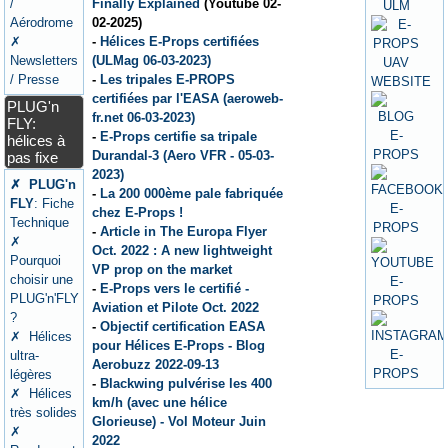
Finally Explained
(Youtube 02-
/
02-2025)
Aérodrome
-
Hélices E-Props certifiées
✗
(ULMag 06-03-2023)
Newsletters
-
Les tripales E-PROPS
/ Presse
certifiées par l'EASA (aeroweb-
PLUG'n
fr.net 06-03-2023)
FLY:
-
E-Props certifie sa tripale
hélices à
Durandal-3 (Aero VFR - 05-03-
pas fixe
2023)
✗ PLUG'n
-
La 200 000ème pale fabriquée
FLY
: Fiche
chez E-Props !
Technique
-
Article in The Europa Flyer
✗
Oct. 2022 : A new lightweight
Pourquoi
VP prop on the market
choisir une
-
E-Props vers le certifié -
PLUG'n'FLY
Aviation et Pilote Oct. 2022
?
-
Objectif certification EASA
✗ Hélices
pour Hélices E-Props - Blog
ultra-
Aerobuzz 2022-09-13
légères
-
Blackwing pulvérise les 400
✗ Hélices
km/h (avec une hélice
très solides
Glorieuse) - Vol Moteur Juin
✗
2022