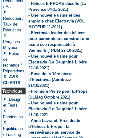
Rendement
-
Hélices E-PROPS décolle (La
/ Pas
Provence 04-11-2021)
✗
-
Une nouvelle usine et des
Réducteur /
emplois chez Electravia (VOL
Taux de
MOTEUR 11-2021)
Réduction
-
Electravia leader des hélices
✗
pour paramoteurs construit une
Perçages
usine éco-responsable à
Moyeux
Vaumeilh (TPBM 27-10-2021)
✗ Pales
-
Une nouvelle usine pour
de
Electravia (Le Dauphiné Libéré
rechange /
22-10-2021)
Réparations
-
Pose de la 1ère pierre
✗ AVIS
d'Electravia (Aérobuzz
CLIENTS
21/10/2021)
Technique
-
Première Pierre pour E-Props
(ULMag Octobre 2021)
✗ Design
-
Une nouvelle usine pour
et Tests
Electravia (Le Dauphiné Libéré
✗
21-10-2021
Fabrication
-
Anne Lavrand, Présidente
✗
d'Hélices E-Props : la
Equilibrage
persévérance au service de
/ Tracking