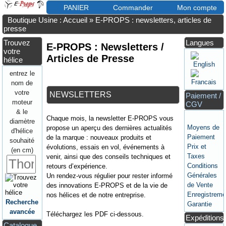
PANIER
Commander
Mon compte
Boutique Usine : Accueil
»
E-PROPS : newsletters, articles de
presse
Trouvez
Langues
E-PROPS : Newsletters /
votre
Articles de Presse
hélice
entrez le
nom de
votre
NEWSLETTERS
Paiement /
moteur
CGV
& le
Chaque mois, la newsletter E-PROPS vous
diamètre
Moyens de
propose un aperçu des dernières actualités
d'hélice
Paiement
de la marque : nouveaux produits et
souhaité
Prix et
évolutions, essais en vol, événements à
(en cm)
Taxes
venir, ainsi que des conseils techniques et
Conditions
retours d’expérience.
Générales
Un rendez-vous régulier pour rester informé
de Vente
des innovations E-PROPS et de la vie de
Enregistreme
nos hélices et de notre entreprise.
Recherche
Garantie
avancée
Téléchargez les PDF ci-dessous.
Expéditions
Catalogue