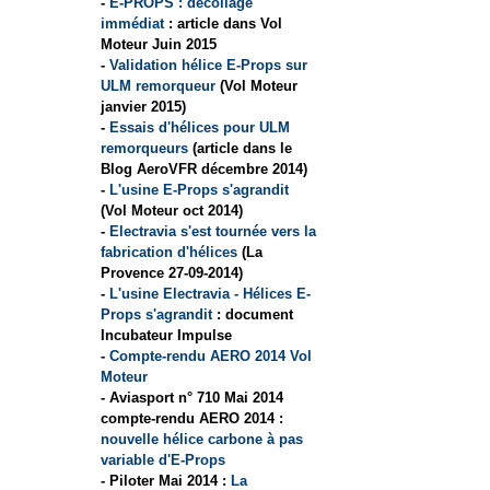
-
E-PROPS : décollage
immédiat
: article dans Vol
Moteur Juin 2015
-
Validation hélice E-Props sur
ULM remorqueur
(Vol Moteur
janvier 2015)
-
Essais d'hélices pour ULM
remorqueurs
(article dans le
Blog AeroVFR décembre 2014)
-
L'usine E-Props s'agrandit
(Vol Moteur oct 2014)
-
Electravia s'est tournée vers la
fabrication d'hélices
(La
Provence 27-09-2014)
-
L'usine Electravia - Hélices E-
Props s'agrandit
: document
Incubateur Impulse
-
Compte-rendu AERO 2014 Vol
Moteur
- Aviasport n° 710 Mai 2014
compte-rendu AERO 2014 :
nouvelle hélice carbone à pas
variable d'E-Props
- Piloter Mai 2014 :
La