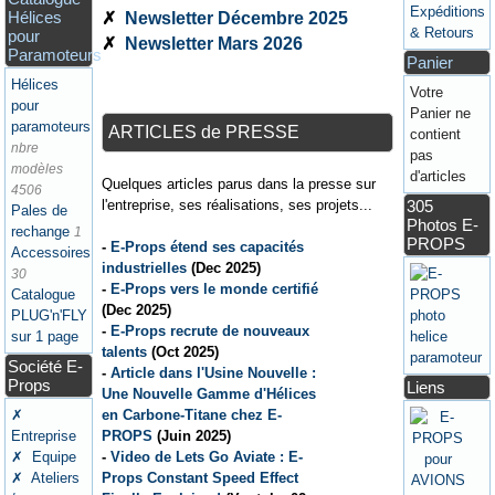
Expéditions
Hélices
✗
Newsletter Décembre 2025
& Retours
pour
✗
Newsletter Mars 2026
Paramoteurs
Panier
Hélices
Votre
pour
Panier ne
paramoteurs
ARTICLES de PRESSE
contient
nbre
pas
modèles
d'articles
Quelques articles parus dans la presse sur
4506
l'entreprise, ses réalisations, ses projets...
305
Pales de
Photos E-
rechange
1
PROPS
-
E-Props étend ses capacités
Accessoires
industrielles
(Dec 2025)
30
-
E-Props vers le monde certifié
Catalogue
(Dec 2025)
PLUG'n'FLY
-
E-Props recrute de nouveaux
sur 1 page
talents
(Oct 2025)
Société E-
-
Article dans l'Usine Nouvelle :
Props
Liens
Une Nouvelle Gamme d'Hélices
en Carbone-Titane chez E-
✗
PROPS
(Juin 2025)
Entreprise
-
Video de Lets Go Aviate : E-
✗ Equipe
Props Constant Speed Effect
✗ Ateliers