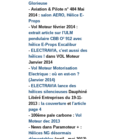
Glorieuse
- Aviation & Pilote n° 484 Mai
2014 :
salon AERO, Hélice E-
Props
- Vol Moteur février 2014 :
extrait article sur l'ULM
pendulaire CBB O² 912 avec
hélice E-Props Excalibur
-
ELECTRAVIA, c'est aussi des
hélices !
dans VOL Moteur
Janvier 2014
-
Vol Moteur Motorisation
Electrique : où en est-on ?
(Janvier 2014)
-
ELECTRAVIA lance des
hélices silencieuses
Dauphiné
Libéré Entreprises du 19-11-
2013 :
la couverture
et
l'article
page 4
- 100ème pale carbone :
Vol
Moteur dec 2013
- News dans Paramoteur + :
Hélices NG désormais
démontables
(avril - mai 2013)