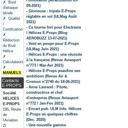
l'innovation (Air&Cosmos 03-
✗ Bord
09-2021)
d'attaque
-
Glorieuse : tripale E-Props
blindé
réglable en vol (ULMag Août
✗ Qualité
2021)
/
-
Ca tourne fort pour Electravia
Certification
/ Hélices E-Props (Blog
✗
AEROBUZZ 13-07-2021)
Réduction
-
Vent en poupe pour E-Props
du Bruit
(ULMag Juin 2021)
Hélice
-
Hélices E-Props : une réussite
✗
à la française (Revue Aviasport
Calculateurs
n°773 / Mar-Avr 2021)
✗
-
Hélices E-Props peaufine ses
MANUELS
ambitions (Revue Air &
Contacts
Cosmos n°2740 du 18-06-2021)
E-PROPS
-
Anne Lavrand : Pilote,
constructrice et chef
Société
d'entreprise (Revue Aviasport
HELICES
n°772 / Jan-Fev 2021)
E-PROPS
-
Encart pub. ULM Info. Hélices
195, Route
E-Props en quelques chiffres
de
(Dec. 2020)
l'Aviation
-
Une nouvelle gamme
ZI