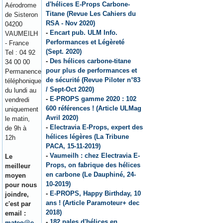
d'hélices E-Props Carbone-
Aérodrome
Titane (Revue Les Cahiers du
de Sisteron
RSA - Nov 2020)
04200
-
Encart pub. ULM Info.
VAUMEILH
Performances et Légèreté
- France
(Sept. 2020)
Tel : 04 92
-
Des hélices carbone-titane
34 00 00
pour plus de performances et
Permanence
de sécurité (Revue Piloter n°83
téléphonique
/ Sept-Oct 2020)
du lundi au
-
E-PROPS gamme 2020 : 102
vendredi
600 références ! (Article ULMag
uniquement
Avril 2020)
le matin,
-
Electravia E-Props, expert des
de 9h à
hélices légères (La Tribune
12h
PACA, 15-11-2019)
-
Vaumeilh : chez Electravia E-
Le
Props, on fabrique des hélices
meilleur
en carbone (Le Dauphiné, 24-
moyen
10-2019)
pour nous
-
E-PROPS, Happy Birthday, 10
joindre,
ans ! (Article Paramoteur+ dec
c'est par
2018)
email :
-
182 pales d'hélices en
mateo@e-