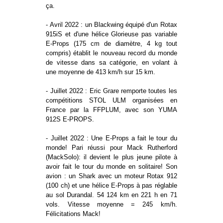
ça.
- Avril 2022 : un Blackwing équipé d'un Rotax
915iS et d'une hélice Glorieuse pas variable
E-Props (175 cm de diamètre, 4 kg tout
compris) établit le nouveau record du monde
de vitesse dans sa catégorie, en volant à
une moyenne de 413 km/h sur 15 km.
- Juillet 2022 : Eric Grare remporte toutes les
compétitions STOL ULM organisées en
France par la FFPLUM, avec son YUMA
912S E-PROPS.
- Juillet 2022 : Une E-Props a fait le tour du
monde! Pari réussi pour Mack Rutherford
(MackSolo): il devient le plus jeune pilote à
avoir fait le tour du monde en solitaire! Son
avion : un Shark avec un moteur Rotax 912
(100 ch) et une hélice E-Props à pas réglable
au sol Durandal. 54 124 km en 221 h en 71
vols. Vitesse moyenne = 245 km/h.
Félicitations Mack!