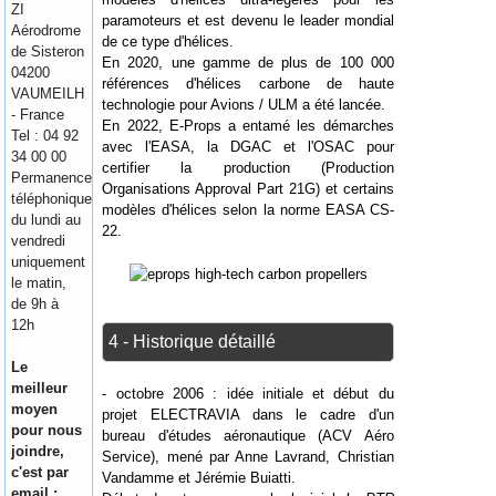
ZI
paramoteurs et est devenu le leader mondial
Aérodrome
de ce type d'hélices.
de Sisteron
En 2020, une gamme de plus de 100 000
04200
références d'hélices carbone de haute
VAUMEILH
technologie pour Avions / ULM a été lancée.
- France
En 2022, E-Props a entamé les démarches
Tel : 04 92
avec l'EASA, la DGAC et l'OSAC pour
34 00 00
certifier la production (Production
Permanence
Organisations Approval Part 21G) et certains
téléphonique
modèles d'hélices selon la norme EASA CS-
du lundi au
22.
vendredi
uniquement
le matin,
de 9h à
12h
4 - Historique détaillé
Le
meilleur
- octobre 2006 : idée initiale et début du
moyen
projet ELECTRAVIA dans le cadre d'un
pour nous
bureau d'études aéronautique (ACV Aéro
joindre,
Service), mené par Anne Lavrand, Christian
c'est par
Vandamme et Jérémie Buiatti.
email :