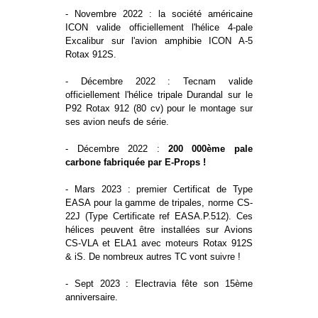
- Novembre 2022 : la société américaine
ICON valide officiellement l'hélice 4-pale
Excalibur sur l'avion amphibie ICON A-5
Rotax 912S.
- Décembre 2022 : Tecnam valide
officiellement l'hélice tripale Durandal sur le
P92 Rotax 912 (80 cv) pour le montage sur
ses avion neufs de série.
- Décembre 2022 :
200 000ème pale
carbone fabriquée par E-Props !
- Mars 2023 : premier Certificat de Type
EASA pour la gamme de tripales, norme CS-
22J (Type Certificate ref EASA.P.512). Ces
hélices peuvent être installées sur Avions
CS-VLA et ELA1 avec moteurs Rotax 912S
& iS. De nombreux autres TC vont suivre !
- Sept 2023 : Electravia fête son 15ème
anniversaire.