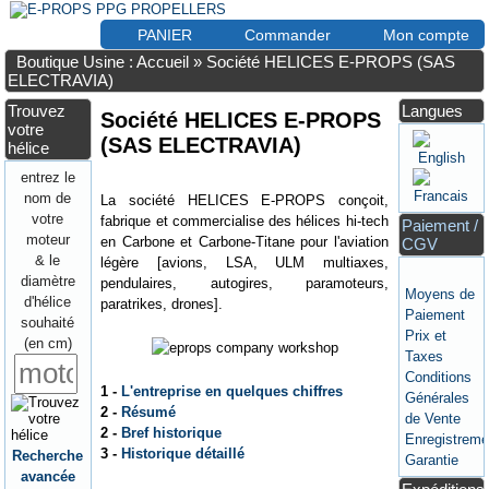
PANIER
Commander
Mon compte
Boutique Usine : Accueil
»
Société HELICES E-PROPS (SAS
ELECTRAVIA)
Trouvez
Langues
Société HELICES E-PROPS
votre
(SAS ELECTRAVIA)
hélice
entrez le
nom de
La société HELICES E-PROPS conçoit,
votre
fabrique et commercialise des hélices hi-tech
Paiement /
moteur
en Carbone et Carbone-Titane pour l'aviation
CGV
& le
légère [avions, LSA, ULM multiaxes,
diamètre
pendulaires, autogires, paramoteurs,
Moyens de
d'hélice
paratrikes, drones].
Paiement
souhaité
Prix et
(en cm)
Taxes
Conditions
1 -
L'entreprise en quelques chiffres
Générales
2 -
Résumé
de Vente
2 -
Bref historique
Enregistreme
3 -
Historique détaillé
Recherche
Garantie
avancée