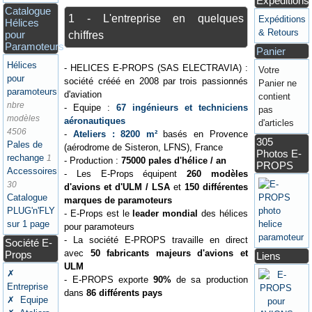
Expéditions
Catalogue
1 - L'entreprise en quelques
Expéditions
Hélices
& Retours
pour
chiffres
Paramoteurs
Panier
Hélices
- HELICES E-PROPS (SAS ELECTRAVIA) :
Votre
pour
société crééé en 2008 par trois passionnés
Panier ne
paramoteurs
d'aviation
contient
nbre
- Equipe :
67 ingénieurs et techniciens
pas
modèles
aéronautiques
d'articles
4506
-
Ateliers : 8200 m²
basés en Provence
305
Pales de
(aérodrome de Sisteron, LFNS), France
Photos E-
rechange
1
- Production :
75000 pales d'hélice / an
PROPS
Accessoires
- Les E-Props équipent
260 modèles
30
d'avions et d'ULM / LSA
et
150 différentes
Catalogue
marques de paramoteurs
PLUG'n'FLY
- E-Props est le
leader mondial
des hélices
sur 1 page
pour paramoteurs
- La société E-PROPS travaille en direct
Société E-
avec
50 fabricants majeurs d'avions et
Props
Liens
ULM
✗
- E-PROPS exporte
90%
de sa production
Entreprise
dans
86 différents pays
✗ Equipe