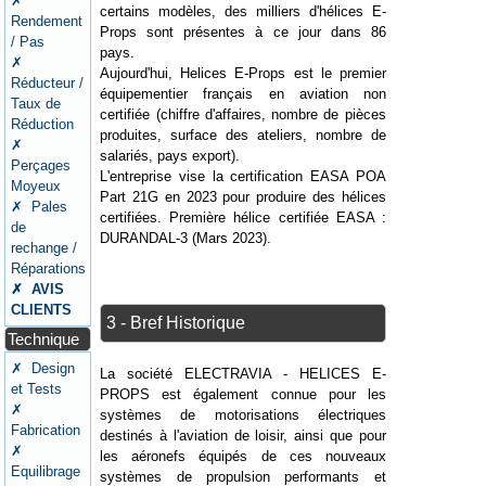
✗
certains modèles, des milliers d'hélices E-
Rendement
Props sont présentes à ce jour dans 86
/ Pas
pays.
✗
Aujourd'hui, Helices E-Props est le premier
Réducteur /
équipementier français en aviation non
Taux de
certifiée (chiffre d'affaires, nombre de pièces
Réduction
produites, surface des ateliers, nombre de
✗
salariés, pays export).
Perçages
L'entreprise vise la certification EASA POA
Moyeux
Part 21G en 2023 pour produire des hélices
✗ Pales
certifiées. Première hélice certifiée EASA :
de
DURANDAL-3 (Mars 2023).
rechange /
Réparations
✗ AVIS
CLIENTS
3 - Bref Historique
Technique
✗ Design
La société ELECTRAVIA - HELICES E-
et Tests
PROPS est également connue pour les
✗
systèmes de motorisations électriques
Fabrication
destinés à l'aviation de loisir, ainsi que pour
✗
les aéronefs équipés de ces nouveaux
Equilibrage
systèmes de propulsion performants et