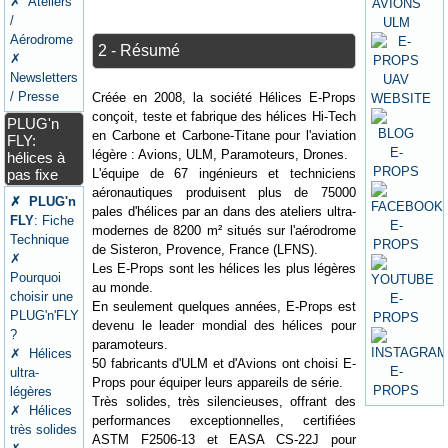
✗ Ateliers
/
Aérodrome
2 - Résumé
✗
Newsletters
/ Presse
Créée en 2008, la société Hélices E-Props
conçoit, teste et fabrique des hélices Hi-Tech
PLUG'n
en Carbone et Carbone-Titane pour l'aviation
FLY:
légère : Avions, ULM, Paramoteurs, Drones.
hélices à
L'équipe de 67 ingénieurs et techniciens
pas fixe
aéronautiques produisent plus de 75000
✗ PLUG'n
pales d'hélices par an dans des ateliers ultra-
FLY
: Fiche
modernes de 8200 m² situés sur l'aérodrome
Technique
de Sisteron, Provence, France (LFNS).
✗
Les E-Props sont les hélices les plus légères
Pourquoi
au monde.
choisir une
En seulement quelques années, E-Props est
PLUG'n'FLY
devenu le leader mondial des hélices pour
?
paramoteurs.
✗ Hélices
50 fabricants d'ULM et d'Avions ont choisi E-
ultra-
Props pour équiper leurs appareils de série.
légères
Très solides, très silencieuses, offrant des
✗ Hélices
performances exceptionnelles, certifiées
très solides
ASTM F2506-13 et EASA CS-22J pour