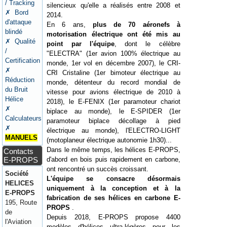
/ Tracking
silencieux qu'elle a réalisés entre 2008 et
✗ Bord
2014.
d'attaque
En 6 ans,
plus de 70 aéronefs à
blindé
motorisation électrique ont été mis au
✗ Qualité
point par l'équipe
, dont le célèbre
/
"ELECTRA" (1er avion 100% électrique au
Certification
monde, 1er vol en décembre 2007), le CRI-
✗
CRI Cristaline (1er bimoteur électrique au
Réduction
monde, détenteur du record mondial de
du Bruit
vitesse pour avions électrique de 2010 à
Hélice
2018), le E-FENIX (1er paramoteur chariot
✗
biplace au monde), le E-SPIDER (1er
Calculateurs
paramoteur biplace décollage à pied
✗
électrique au monde), l'ELECTRO-LIGHT
MANUELS
(motoplaneur électrique autonomie 1h30)...
Dans le même temps, les hélices E-PROPS,
Contacts
E-PROPS
d'abord en bois puis rapidement en carbone,
ont rencontré un succès croissant.
Société
L'équipe se consacre désormais
HELICES
uniquement à la conception et à la
E-PROPS
fabrication de ses hélices en carbone E-
195, Route
PROPS
.
de
Depuis 2018, E-PROPS propose 4400
l'Aviation
modèles d'hélices ultra-légères pour les