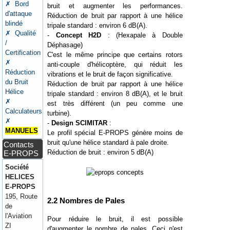
✗ Bord
bruit et augmenter les performances.
d'attaque
Réduction de bruit par rapport à une hélice
blindé
tripale standard : environ 6 dB(A).
✗ Qualité
-
Concept H2D
: (Hexapale à Double
/
Déphasage)
Certification
C'est le même principe que certains rotors
✗
anti-couple d'hélicoptère, qui réduit les
Réduction
vibrations et le bruit de façon significative.
du Bruit
Réduction de bruit par rapport à une hélice
Hélice
tripale standard : environ 8 dB(A), et le bruit
✗
est très différent (un peu comme une
Calculateurs
turbine).
✗
-
Design SCIMITAR
:
MANUELS
Le profil spécial E-PROPS génère moins de
bruit qu'une hélice standard à pale droite.
Contacts
Réduction de bruit : environ 5 dB(A)
E-PROPS
Société
HELICES
E-PROPS
195, Route
2.2 Nombres de Pales
de
l'Aviation
Pour réduire le bruit, il est possible
ZI
d'augmenter le nombre de pales. Ceci n'est