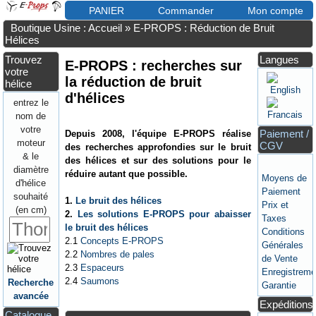
PANIER
Commander
Mon compte
Boutique Usine : Accueil
»
E-PROPS : Réduction de Bruit
Hélices
Trouvez
Langues
E-PROPS : recherches sur
votre
la réduction de bruit
hélice
d'hélices
entrez le
nom de
votre
Paiement /
Depuis 2008, l'équipe E-PROPS réalise
moteur
CGV
des recherches approfondies sur le bruit
& le
des hélices et sur des solutions pour le
diamètre
réduire autant que possible.
Moyens de
d'hélice
Paiement
souhaité
1.
Le bruit des hélices
Prix et
(en cm)
2.
Les solutions E-PROPS pour abaisser
Taxes
le bruit des hélices
Conditions
2.1
Concepts E-PROPS
Générales
2.2
Nombres de pales
de Vente
2.3
Espaceurs
Enregistreme
2.4
Saumons
Recherche
Garantie
avancée
Expéditions
Catalogue