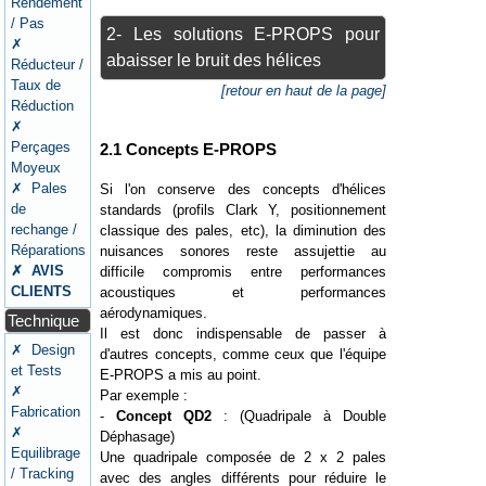
Rendement
/ Pas
2- Les solutions E-PROPS pour
✗
abaisser le bruit des hélices
Réducteur /
Taux de
[retour en haut de la page]
Réduction
✗
Perçages
2.1 Concepts E-PROPS
Moyeux
✗ Pales
Si l'on conserve des concepts d'hélices
de
standards (profils Clark Y, positionnement
rechange /
classique des pales, etc), la diminution des
Réparations
nuisances sonores reste assujettie au
✗ AVIS
difficile compromis entre performances
CLIENTS
acoustiques et performances
aérodynamiques.
Technique
Il est donc indispensable de passer à
✗ Design
d'autres concepts, comme ceux que l'équipe
et Tests
E-PROPS a mis au point.
✗
Par exemple :
Fabrication
-
Concept QD2
: (Quadripale à Double
✗
Déphasage)
Equilibrage
Une quadripale composée de 2 x 2 pales
/ Tracking
avec des angles différents pour réduire le