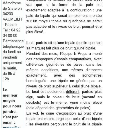
Aérodrome
vrai que si la forme de la pale est
de Sisteron
exactement adaptée à la configuration : une
04200
pale de bipale qui serait simplement montée
VAUMEILH
sur un moyeu tripale ou quadripale ne serait
- France
pas adaptée et le niveau de bruit pourrait être
Tel : 04 92
plus élevé.
34 00 00
Permanence
Il est parfois dit qu'une tripale (quelle que soit
téléphonique
sa marque) fait plus de bruit qu'une bipale.
du lundi au
Pendant des mois, l'équipe E-Props a mené
vendredi
des campagnes d'essais comparatives, avec
uniquement
différentes géométries de pales, dans les
le matin,
mêmes conditions, aux mêmes distances
de 9h à
exactement, avec des sonomètres
12h
homologués.
une tripale ne génère pas un
niveau de bruit supérieur à celui d'une bipale.
Le
Le bruit est seulement
différent
, parfois plus
meilleur
aigu, mais le niveau de bruit (mesuré en
moyen
décibels) est le même, voire moins élevé
pour nous
(cela dépend des géométries de pales).
joindre,
En vol, le cône d'exposition au bruit d'une
c'est par
tripale est moins large que celui d'une bipale
email :
: les riverains perçoivent le bruit de la tripale
mateo@e-