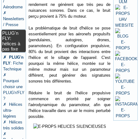
/
rendement ne génèrent que très peu de
Aérodrome
nuisances sonores. Dans ce cas, le bruit
✗
perçu provient à 75% du moteur.
Newsletters
/ Presse
La problématique de bruit d'hélice se pose
PLUG'n
essentiellement pour les aéronefs propulsifs
FLY:
(pendulaires, autogires, drones,
hélices à
paramoteurs). En configuration propulsive,
pas fixe
80% du bruit provient des interactions entre
✗ PLUG'n
l'hélice et le sillage de l'appareil. C'est
FLY
: Fiche
pourquoi la même hélice, montée sur le
Technique
même moteur mais sur un paramoteur
✗
différent, peut générer des signatures
Pourquoi
sonores très différentes.
choisir une
PLUG'n'FLY
Réduire le bruit de l'hélice propulsive
?
commence en priorité par soigner
✗ Hélices
l'aérodynamique du paramoteur, afin que
ultra-
l'hélice travaille dans un air le moins perturbé
légères
possible.
✗ Hélices
très solides
✗