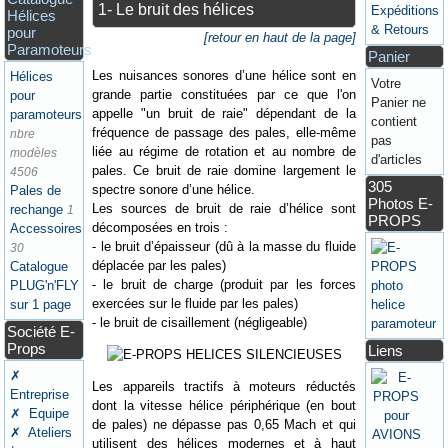
1- Le bruit des hélices
Expéditions
Hélices
& Retours
pour
[retour en haut de la page]
Paramoteurs
Panier
Les nuisances sonores d’une hélice sont en
Hélices
Votre
grande partie constituées par ce que l'on
pour
Panier ne
appelle "un bruit de raie" dépendant de la
paramoteurs
contient
fréquence de passage des pales, elle-même
nbre
pas
liée au régime de rotation et au nombre de
modèles
d'articles
pales. Ce bruit de raie domine largement le
4506
305
spectre sonore d’une hélice.
Pales de
Photos E-
Les sources de bruit de raie d’hélice sont
rechange
1
PROPS
décomposées en trois :
Accessoires
- le bruit d’épaisseur (dû à la masse du fluide
30
déplacée par les pales)
Catalogue
- le bruit de charge (produit par les forces
PLUG'n'FLY
exercées sur le fluide par les pales)
sur 1 page
- le bruit de cisaillement (négligeable)
Société E-
Props
Liens
✗
Les appareils tractifs à moteurs réductés
Entreprise
dont la vitesse hélice périphérique (en bout
✗ Equipe
de pales) ne dépasse pas 0,65 Mach et qui
✗ Ateliers
utilisent des hélices modernes et à haut