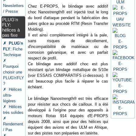
Newsletters
Chez E-PROPS, le blindage avec additif
/ Presse
choc Nanostrength® est injecté tout le long
du bord d'attaque pendant la fabrication des
PLUG'n
pales grâce au procédé RTM (Resin Transfer
FLY:
Molding).
hélices à
pas fixe
Il est ainsi complètement intégré à la pale,
sans risques de décollement,
✗ PLUG'n
d'incompatibilité de matériaux ou de
FLY
: Fiche
corrosion galvanique, et avec un parfait
Technique
respect de profil.
✗
Ce blindage avec additif choc est plus
Pourquoi
résistant qu'un blindage métallique de 5/10e
choisir une
(voir ESSAIS COMPARATIFS ci-dessous). Il
PLUG'n'FLY
est beaucoup plus facile à réparer le cas
?
échéant.
✗ Hélices
ultra-
Le blindage Nanostrength® est très efficace
légères
pour résister aux chocs de cailloux. Il a été
✗ Hélices
développé à l'origine pour des appareils à
très solides
moteurs Rotax 914 équipés d'E-PROPS
✗
depuis 2008, ainsi que pour des hélices qui
Rendement
équipent des avions et des ULM en Afrique,
/ Pas
sur des pistes non préparées en latérite.
✗