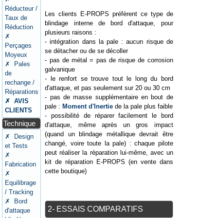
Réducteur /
Les clients E-PROPS préfèrent ce type de
Taux de
blindage interne de bord d'attaque, pour
Réduction
plusieurs raisons :
✗
- intégration dans la pale : aucun risque de
Perçages
se détacher ou de se décoller
Moyeux
- pas de métal = pas de risque de corrosion
✗ Pales
galvanique
de
- le renfort se trouve tout le long du bord
rechange /
d'attaque, et pas seulement sur 20 ou 30 cm
Réparations
- pas de masse supplémentaire en bout de
✗ AVIS
pale :
Moment d'Inertie
de la pale plus faible
CLIENTS
- possibilité de réparer facilement le bord
Technique
d'attaque, même après un gros impact
(quand un blindage métallique devrait être
✗ Design
changé, voire toute la pale) : chaque pilote
et Tests
peut réaliser la réparation lui-même, avec un
✗
kit de réparation E-PROPS (en vente dans
Fabrication
cette boutique)
✗
Equilibrage
/ Tracking
✗ Bord
2- ESSAIS COMPARATIFS
d'attaque