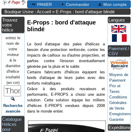
PANIER
Commander
Mon compte
Boutique Usine : Accueil
»
E-Props : bord d'attaque blindé
Trouvez
Langues
E-Props : bord d'attaque
votre
blindé
hélice
entrez le
nom de
Le bord d'attaque des pales d'hélices a
Paiement /
votre
besoin d'une protection renforcée, contre les
CGV
moteur
impacts de cailloux ou d'autres projectiles, et
& le
parfois contre l'érosion éventuellement
diamètre
générée par la pluie et le sable.
d'hélice
Certains fabricants d'hélices équipent les
Moyens de
souhaité
bords d'attaque de leurs pales avec des
Paiement
(en cm)
renforts métalliques.
Prix et
Grâce à des produits novateurs et
Taxes
performants, E-PROPS a choisi une autre
Conditions
solution. Cette solution équipe les milliers
Générales
d'hélices E-PROPS vendues depuis 2008
Recherche
de Vente
dans le monde entier.
avancée
Enregistreme
Catalogue
Garantie
Hélices
Expéditions
pour