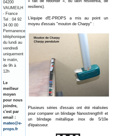
« fait de rebondir », du latin resilientia, de
04200
resiliens).
VAUMEILH
- France
L'équipe d'E-PROPS a mis au point un
Tel : 04 92
moyeu d'essais "mouton de Charpy" :
34 00 00
Permanence
téléphonique
du lundi au
vendredi
uniquement
le matin,
de 9h à
12h
Le
meilleur
moyen
pour nous
joindre,
Plusieurs séries d'essais ont été réalisées
c'est par
pour comparer un blindage Nanostrength® et
email :
un blindage métallique inox de 5/10e
mateo@e-
d'épaisseur.
props.fr