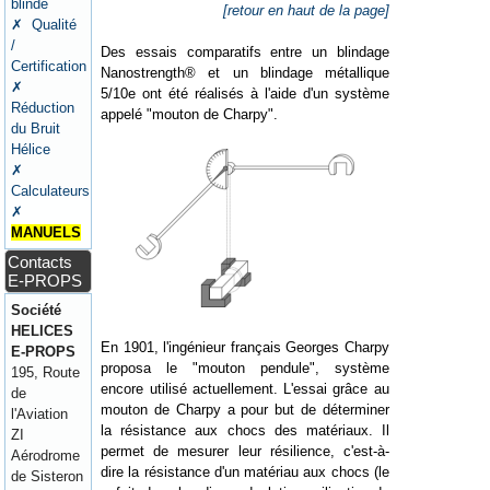
blindé
[retour en haut de la page]
✗ Qualité
/
Des essais comparatifs entre un blindage
Certification
Nanostrength® et un blindage métallique
✗
5/10e ont été réalisés à l'aide d'un système
Réduction
appelé "mouton de Charpy".
du Bruit
Hélice
✗
Calculateurs
✗
MANUELS
Contacts
E-PROPS
Société
HELICES
En 1901, l'ingénieur français Georges Charpy
E-PROPS
proposa le "mouton pendule", système
195, Route
encore utilisé actuellement. L'essai grâce au
de
mouton de Charpy a pour but de déterminer
l'Aviation
la résistance aux chocs des matériaux. Il
ZI
permet de mesurer leur résilience, c'est-à-
Aérodrome
dire la résistance d'un matériau aux chocs (le
de Sisteron