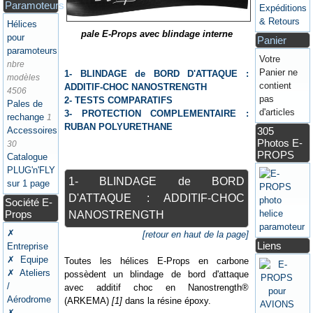
Paramoteurs
Expéditions
& Retours
Hélices
pale E-Props avec blindage interne
pour
Panier
paramoteurs
Votre
nbre
Panier ne
1- BLINDAGE de BORD D'ATTAQUE :
modèles
contient
ADDITIF-CHOC NANOSTRENGTH
4506
pas
2- TESTS COMPARATIFS
Pales de
d'articles
3- PROTECTION COMPLEMENTAIRE :
rechange
1
RUBAN POLYURETHANE
Accessoires
305
Photos E-
30
PROPS
Catalogue
PLUG'n'FLY
1- BLINDAGE de BORD
sur 1 page
D'ATTAQUE : ADDITIF-CHOC
Société E-
Props
NANOSTRENGTH
✗
[retour en haut de la page]
Liens
Entreprise
✗ Equipe
Toutes les hélices E-Props en carbone
✗ Ateliers
possèdent un blindage de bord d'attaque
/
avec additif choc en Nanostrength®
Aérodrome
(ARKEMA)
[1]
dans la résine époxy.
✗