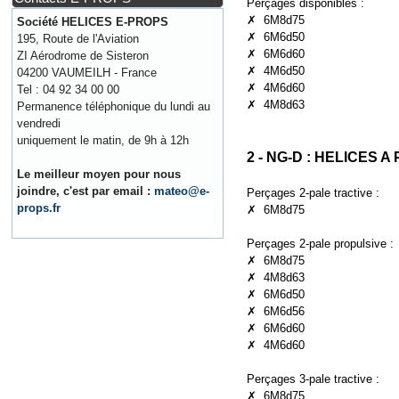
Perçages disponibles :
✗ 6M8d75
Société HELICES E-PROPS
✗ 6M6d50
195, Route de l'Aviation
✗ 6M6d60
ZI Aérodrome de Sisteron
✗ 4M6d50
04200 VAUMEILH - France
✗ 4M6d60
Tel : 04 92 34 00 00
✗ 4M8d63
Permanence téléphonique du lundi au
vendredi
uniquement le matin, de 9h à 12h
2 - NG-D : HELICES A
Le meilleur moyen pour nous
joindre, c'est par email :
mateo@e-
Perçages 2-pale tractive :
props.fr
✗ 6M8d75
Perçages 2-pale propulsive :
✗ 6M8d75
✗ 4M8d63
✗ 6M6d50
✗ 6M6d56
✗ 6M6d60
✗ 4M6d60
Perçages 3-pale tractive :
✗ 6M8d75