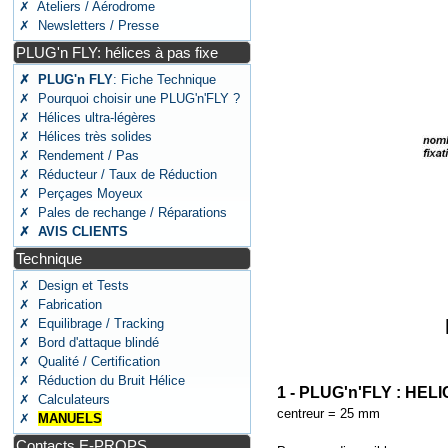
✗ Ateliers / Aérodrome
✗ Newsletters / Presse
PLUG'n FLY: hélices à pas fixe
✗ PLUG'n FLY
: Fiche Technique
✗ Pourquoi choisir une PLUG'n'FLY ?
✗ Hélices ultra-légères
✗ Hélices très solides
✗ Rendement / Pas
✗ Réducteur / Taux de Réduction
✗ Perçages Moyeux
✗ Pales de rechange / Réparations
✗ AVIS CLIENTS
Technique
✗ Design et Tests
✗ Fabrication
✗ Equilibrage / Tracking
✗ Bord d'attaque blindé
✗ Qualité / Certification
✗ Réduction du Bruit Hélice
1 - PLUG'n'FLY : HELI
✗ Calculateurs
centreur = 25 mm
✗
MANUELS
Contacts E-PROPS