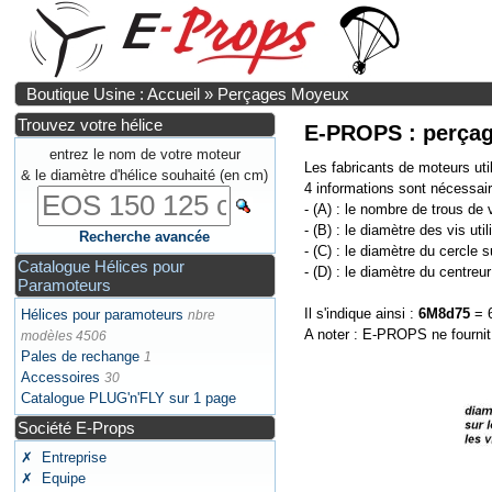
Boutique Usine : Accueil
»
Perçages Moyeux
Trouvez votre hélice
E-PROPS : perça
entrez le nom de votre moteur
Les fabricants de moteurs uti
& le diamètre d'hélice souhaité (en cm)
4 informations sont nécessaire
- (A) : le nombre de trous de v
- (B) : le diamètre des vis ut
Recherche avancée
- (C) : le diamètre du cercle s
Catalogue Hélices pour
- (D) : le diamètre du centreur
Paramoteurs
Il s'indique ainsi :
6M8d75
= 6
Hélices pour paramoteurs
nbre
A noter : E-PROPS ne fournit
modèles 4506
Pales de rechange
1
Accessoires
30
Catalogue PLUG'n'FLY sur 1 page
Société E-Props
✗ Entreprise
✗ Equipe