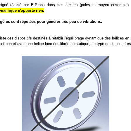
 soigné réalisé par E-Props dans ses ateliers (pales et moyeu ensemble) e
ynamique n'apporte rien.
égères sont réputées pour générer très peu de vibrations.
ste des dispositifs destinés à rétablir l'équilibrage dynamique des hélices en r
bon et avec une hélice bien équilibrée en statique, ce type de dispositif est i