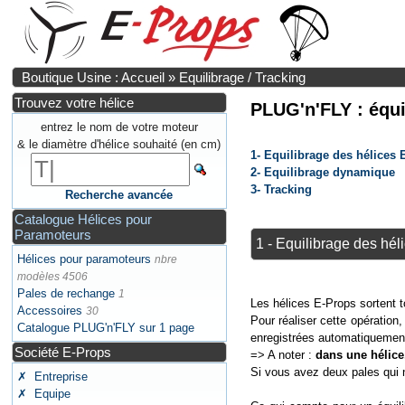
Boutique Usine : Accueil
»
Equilibrage / Tracking
Trouvez votre hélice
PLUG'n'FLY : équi
entrez le nom de votre moteur
& le diamètre d'hélice souhaité (en cm)
1- Equilibrage des hélice
2- Equilibrage dynamique
3- Tracking
Recherche avancée
Catalogue Hélices pour
Paramoteurs
1 - Equilibrage des h
Hélices pour paramoteurs
nbre
modèles 4506
Pales de rechange
1
Les hélices E-Props sortent to
Accessoires
30
Pour réaliser cette opération,
Catalogue PLUG'n'FLY sur 1 page
enregistrées automatiquement
Société E-Props
=> A noter :
dans une hélice
Si vous avez deux pales qui 
✗ Entreprise
✗ Equipe