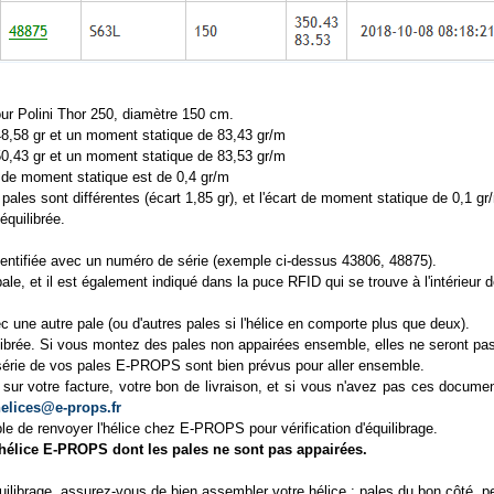
our Polini Thor 250, diamètre 150 cm.
48,58 gr et un moment statique de 83,43 gr/m
50,43 gr et un moment statique de 83,53 gr/m
de moment statique est de 0,4 gr/m
ales sont différentes (écart 1,85 gr), et l'écart de moment statique de 0,1 gr
équilibrée.
ntifiée avec un numéro de série (exemple ci-dessus 43806, 48875).
ale, et il est également indiqué dans la puce RFID qui se trouve à l'intérieur 
 une autre pale (ou d'autres pales si l'hélice en comporte plus que deux).
ilibrée. Si vous montez des pales non appairées ensemble, elles ne seront pas
série de vos pales E-PROPS sont bien prévus pour aller ensemble.
sur votre facture, votre bon de livraison, et si vous n'avez pas ces docume
elices@e-props.fr
ble de renvoyer l'hélice chez E-PROPS pour vérification d'équilibrage.
élice E-PROPS dont les pales ne sont pas appairées.
quilibrage, assurez-vous de bien assembler votre hélice : pales du bon côté, p