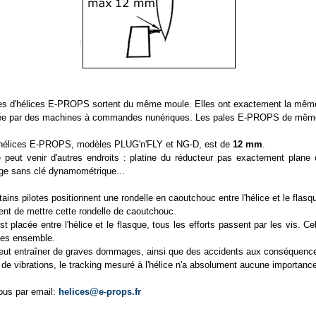
s d'hélices E-PROPS sortent du même moule. Elles ont exactement la même
ectuée par des machines à commandes nunériques. Les pales E-PROPS de mêm
s hélices E-PROPS, modèles PLUG'n'FLY et NG-D, est de
12 mm
.
e peut venir d'autres endroits : platine du réducteur pas exactement plane o
ge sans clé dynamométrique...
tains pilotes positionnent une rondelle en caoutchouc entre l'hélice et le flasq
t de mettre cette rondelle de caoutchouc.
t placée entre l'hélice et le flasque, tous les efforts passent par les vis. Ce
utes ensemble.
 peut entraîner de graves dommages, ainsi que des accidents aux conséquenc
 de vibrations, le tracking mesuré à l'hélice n'a absolument aucune importanc
ous par email:
helices@e-props.fr