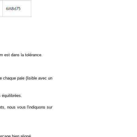
/m est dans la tolérance.
de chaque pale (lisible avec un
 équilibrées.
nts, nous vous l'indiquons sur
erçage bien aligné.