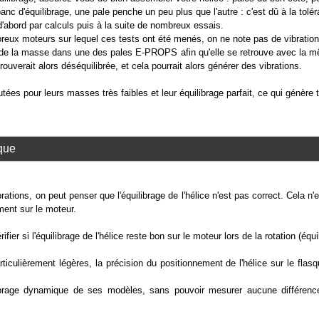
banc d'équilibrage, une pale penche un peu plus que l'autre : c'est dû à la tolé
 d'abord par calculs puis à la suite de nombreux essais.
breux moteurs sur lequel ces tests ont été menés, on ne note pas de vibration
 de la masse dans une des pales E-PROPS afin qu'elle se retrouve avec la m
trouverait alors déséquilibrée, et cela pourrait alors générer des vibrations.
ées pour leurs masses très faibles et leur équilibrage parfait, ce qui génère t
que
rations, on peut penser que l'équilibrage de l'hélice n'est pas correct. Cela n'
ment sur le moteur.
ifier si l'équilibrage de l'hélice reste bon sur le moteur lors de la rotation (éq
ticulièrement légères, la précision du positionnement de l'hélice sur le fl
librage dynamique de ses modèles, sans pouvoir mesurer aucune différenc