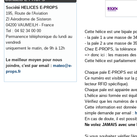
Société HELICES E-PROPS
195, Route de l'Aviation
ZI Aérodrome de Sisteron
04200 VAUMEILH - France
Tel : 04 92 34 00 00
Cette hélice est une bipale p
Permanence téléphonique du lundi au
- la pale 1 a une masse de 3
vendredi
- la pale 2 a une masse de 3
uniquement le matin, de 9h à 12h
Chez E-PROPS, la tolérance 
=> donc ici : les masses des p
Le meilleur moyen pour nous
Cette hélice est parfaitement 
joindre, c'est par email :
mateo@e-
props.fr
Chaque pale E-PROPS est ide
Ce numéro est visible sur la p
lecteur RFID spécifique).
Chaque pale est appairée avec
L'hélice ainsi formée est équ
Vérifiez que les numéros de 
Cette information est donnée 
simple demande par email :
h
En cas de doute, il est possi
Ne volez JAMAIS avec une h
Si vous souhaitez vérifier l'é