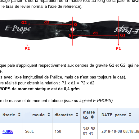
rage parfait, c'est la répartition de la masse tout au long de la pale, le
MO
le bras de levier normal à l’axe de référence).
e pale s'appliquent respectivement aux centres de gravité G1 et G2, qui ne
e.
avec l'axe longitudinal de l'hélice, mais ce n'est pas toujours le cas).
être réalisé pour obtenir la relation : P1 x d1 = P2 x d2
OPS de moment statique est de 0,4 gr/m
re de masse et de moment statique
(issu du logiciel E-PROPS)
: