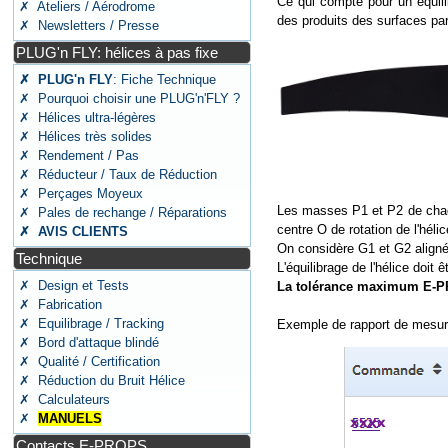
Ce qui compte pour un équilib
✗ Ateliers / Aérodrome
des produits des surfaces par 
✗ Newsletters / Presse
PLUG'n FLY: hélices à pas fixe
✗ PLUG'n FLY
: Fiche Technique
✗ Pourquoi choisir une PLUG'n'FLY ?
✗ Hélices ultra-légères
✗ Hélices très solides
✗ Rendement / Pas
✗ Réducteur / Taux de Réduction
✗ Perçages Moyeux
Les masses P1 et P2 de chaqu
✗ Pales de rechange / Réparations
centre O de rotation de l'hélic
✗ AVIS CLIENTS
On considère G1 et G2 alignés 
Technique
L'équilibrage de l'hélice doit 
✗ Design et Tests
La tolérance maximum E-PR
✗ Fabrication
✗ Equilibrage / Tracking
Exemple de rapport de mesu
✗ Bord d'attaque blindé
✗ Qualité / Certification
✗ Réduction du Bruit Hélice
✗ Calculateurs
✗
MANUELS
Contacts E-PROPS