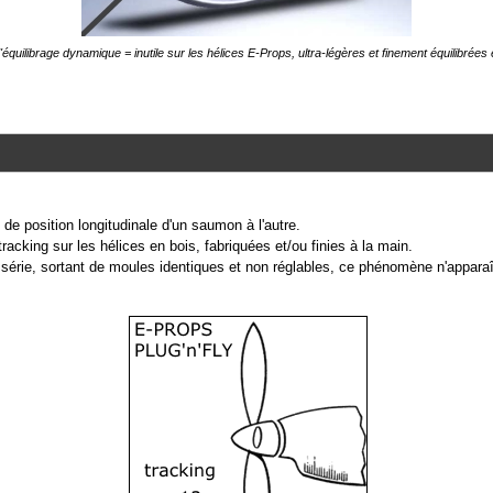
équilibrage dynamique = inutile sur les hélices E-Props, ultra-légères et finement équilibrées 
e de position longitudinale d'un saumon à l'autre.
tracking sur les hélices en bois, fabriquées et/ou finies à la main.
 série, sortant de moules identiques et non réglables, ce phénomène n'apparaît