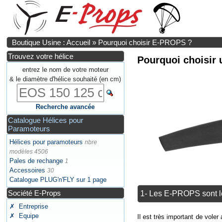
Boutique Usine : Accueil
»
Pourquoi choisir E-PROPS ?
Trouvez votre hélice
Pourquoi choisir
entrez le nom de votre moteur
& le diamètre d'hélice souhaité (en cm)
Recherche avancée
Catalogue Hélices pour
Paramoteurs
Hélices pour paramoteurs
nbre
modèles 4506
Pales de rechange
1
Accessoires
30
Catalogue PLUG'n'FLY sur 1 page
Société E-Props
1- Les E-PROPS sont le
✗ Entreprise
✗ Equipe
Il est très important de vole