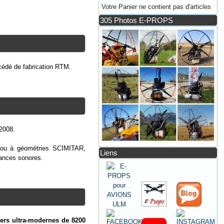
Votre Panier ne contient pas d'articles
305 Photos E-PROPS
cédé de fabrication RTM.
 2008.
Z ou à géométries SCIMITAR,
Liens
sances sonores.
iers ultra-modernes de 8200