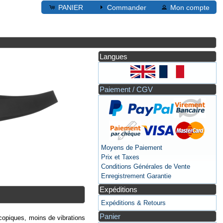
PANIER
Commander
Mon compte
Langues
Paiement / CGV
Moyens de Paiement
Prix et Taxes
Conditions Générales de Vente
Enregistrement Garantie
Expéditions
Expéditions & Retours
Panier
scopiques, moins de vibrations