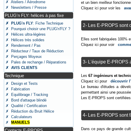
✗ Ateliers / Aérodrome
et un bien meilleur fonctionn
✗ Newsletters / Presse
Cliquez ici pour voir les
avan
PLUG'n FLY: hélices à pas fixe
✗ PLUG'n FLY
: Fiche Technique
2- Les E-PROPS sont de
✗ Pourquoi choisir une PLUG'n'FLY ?
✗ Hélices ultra-légères
Elles sont fabriquées 100% e
✗ Hélices très solides
Cliquez ici pour voir
comment
✗ Rendement / Pas
✗ Réducteur / Taux de Réduction
✗ Perçages Moyeux
3- L'équipe E-PROPS a
✗ Pales de rechange / Réparations
✗ AVIS CLIENTS
Technique
Les
67 ingénieurs et techn
Cliquez ici pour
découvrir 
✗ Design et Tests
Le bureau d'études a dével
✗ Fabrication
permettant ainsi une poussée
✗ Equilibrage / Tracking
Les E-PROPS sont certifiée
✗ Bord d'attaque blindé
✗ Qualité / Certification
✗ Réduction du Bruit Hélice
4- Les E-PROPS sont f
✗ Calculateurs
✗
MANUELS
Dans ce pays de grande cul
Contacts E-PROPS