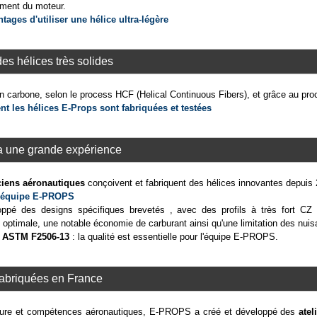
ement du moteur.
tages d'utiliser une hélice ultra-légère
s hélices très solides
n carbone, selon le process HCF (Helical Continuous Fibers), et grâce au pro
 les hélices E-Props sont fabriquées et testées
 une grande expérience
iciens aéronautiques
conçoivent et fabriquent des hélices innovantes depuis
l'équipe E-PROPS
oppé des designs spécifiques brevetés , avec des profils à très fort C
 optimale, une notable économie de carburant ainsi qu'une limitation des nui
s
ASTM F2506-13
: la qualité est essentielle pour l'équipe E-PROPS.
abriquées en France
ture et compétences aéronautiques, E-PROPS a créé et développé des
atel