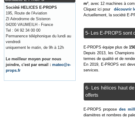
m²
, avec 12 machines à com
Société HELICES E-PROPS
Cliquez ici pour
découvrir 
195, Route de l'Aviation
Actuellement, la société E-
ZI Aérodrome de Sisteron
04200 VAUMEILH - France
Tel : 04 92 34 00 00
5- Les E-PROPS sont 
Permanence téléphonique du lundi au
vendredi
E-PROPS équipe plus de
150
uniquement le matin, de 9h à 12h
Depuis 2013, les Champions 
termes de qualité et de rend
Le meilleur moyen pour nous
En 2019, E-PROPS est dev
joindre, c'est par email :
mateo@e-
services.
props.fr
6- Les hélices haut d
offerts
E-PROPS propose
des mil
diamètres et nombres de pale