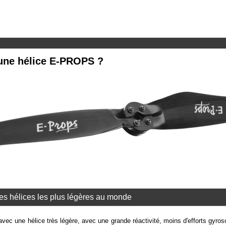
 une hélice E-PROPS ?
s hélices les plus légères au monde
r avec une hélice très légère, avec une grande réactivité, moins d'efforts gyro