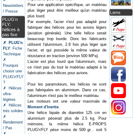
Pour une application spécifique, un matériau
Newsletters
plus léger peut être meilleur qu'un matériau
/ Presse
Liens
plus lourd.
PLUG'n
Par exemple, l'acier n'est pas adapté pour
FLY:
fabriquer des hélices pour les avions légers
hélices à
(aviation générale). Une telle hélice serait
pas fixe
beaucoup trop lourde. Donc les fabricants
✗ PLUG'n
utilisent l'aluminium, 2.8 fois plus léger que
FLY
: Fiche
l'acier, et qui possède la même valeur de
Technique
résistance en traction (environ 500 MPa).
✗
L'acier est plus lourd que l'aluminium, mais
Pourquoi
ce n'est pas du tout le matériau adapté à la
choisir une
fabrication des hélices pour avions.
PLUG'n'FLY
?
Pour les paramoteurs, les hélices ne sont
✗ Hélices
pas fabriquées en aluminium. Dans ce cas,
ultra-
l'aluminium n'est pas le meilleur matériau.
légères
Les moteurs ont une valeur maximale de
✗ Hélices
Moment d'Inertie
.
très solides
Une hélice bipale de diamètre 125 cm en
✗
aluminium pèserait plus de 2.5 kg. Pour
Rendement
mémoire, la même hélice E-PROPS
/ Pas
PLUG'n'FLY pèse moins de 500 gr... soit 5
✗