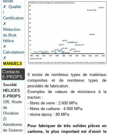
blindé
✗ Qualité
/
Certification
✗
Réduction
du Bruit
Hélice
✗
Calculateurs
✗
MANUELS
Contacts
Il existe de nombreux types de matériaux
E-PROPS
composites et de nombreux types de
Société
procédés de fabrication.
HELICES
Exemples de valeurs de résistance à la
E-PROPS
traction :
195, Route
- fibres de verre : 2.600 MPa
de
- fibres de carbone : 4.000 MPa
l'Aviation
- résine époxy : 80 MPa
ZI
Aérodrome
Pour fabriquer de très solides pièces en
de Sisteron
carbone, le plus important est d'avoir le