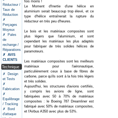
fois moins !
Réducteur /
Le Moment d'Inertie d'une hélice en
Taux de
aluminium serait beaucoup trop élevé, et ce
Réduction
type d'hélice entraînerait la rupture du
✗
réducteur en très peu d'heures.
Perçages
Moyeux
Le bois et les matériaux composites sont
✗ Pales
plus légers que l'aluminium, et sont
de
cependant les matériaux les plus adaptés
rechange /
pour fabriquer de très solides hélices de
Réparations
paramoteurs.
✗ AVIS
CLIENTS
Les matériaux composites sont les meilleurs
matériaux pour l'aéronautique,
Technique
particulièrement ceux à base de fibres de
✗ Design
carbone, parce qu'ils sont à la fois très légers
et Tests
et très solides.
✗
Aujourd'hui, les structures d'avions certifiés,
Fabrication
y compris les avions de ligne, sont
✗
fabriquées avec 50 à 70% de matériaux
Equilibrage
composites : le Boeing 787 Dreamliner est
/ Tracking
fabriqué avec 50% de matériaux composites,
✗ Bord
et l'Airbus A350 avec plus de 53%.
d'attaque