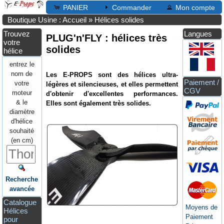
PANIER
Commander
Mon compte
Boutique Usine : Accueil
»
Hélices solides
Trouvez
Langues
PLUG'n'FLY : hélices très
votre
solides
hélice
entrez le
nom de
Les E-PROPS sont des hélices ultra-
Paiement /
votre
légères et silencieuses, et elles permettent
CGV
moteur
d'obtenir d'excellentes performances.
& le
Elles sont également très solides.
diamètre
d'hélice
souhaité
(en cm)
Recherche
avancée
Catalogue
Moyens de
Hélices
Paiement
pour