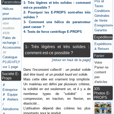
Prix et
Paramoteurs
1- Très légères et très solides : comment
Taxes
est-ce possible ?
Hélices
Conditions
2- Pourquoi les E-PROPS sont-elles très
pour
Générales
solides ?
paramoteurs
de Vente
3- Comment une hélice de paramoteur
nbre
Enregistreme
peut casser ?
modèles
Garantie
4- Tests de force centrifuge E-PROPS
4506
Expéditions
Pales de
rechange
1
Expéditions
1- Très légères et très solides :
Accessoires
& Retours
30
comment est-ce possible ?
Panier
Catalogue
[retour en haut de la page]
PLUG'n'FLY
Votre
sur 1 page
Panier ne
Dans l'inconsient collectif :
un produit solide
contient
Société E-
doit être lourd, et un produit lourd est solide.
pas
Props
Mais cette idée est vraiment trop simpliste.
d'articles
Un matériau est défini par plusieurs critères;
✗
305
la solidité en est seulement un, et il y a de
Entreprise
Photos E-
nombreux types de "solidité" : en
✗ Equipe
PROPS
compression, en traction, en flexion, en
✗ Ateliers
élasticité...
/
L'utilisation dépend des critères les plus
Aérodrome
importants pour le produit.
✗