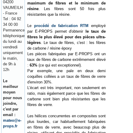
04200
maximum de fibres et le minimum de
VAUMEILH
résine
. Les fibres sont 50 fois plus
- France
résistantes que la résine.
Tel : 04 92
34 00 00
Le
procédé de fabrication RTM
employé
Permanence
par E-PROPS permet d'obtenir
le taux de
téléphonique
fibres le plus élevé pour des pièces ultra-
du lundi au
légères
. Le taux de fibres, c'est : les fibres
vendredi
de carbone / résine époxy
uniquement
Les pièces fabriquées par E-PROPS ont un
le matin,
taux de fibres de carbone extrêmement élevé
de 9h à
:
63%
(ce qui est exceptionnel).
12h
Par exemple, une pale en deux demi
coquilles collées a un taux de fibres de verre
Le
d'environ 30%.
meilleur
L'écart est très important, non seulement en
moyen
ratio, mais également parce que les fibres de
pour nous
carbone sont bien plus résistantes que les
joindre,
fibres de verre.
c'est par
email :
Les hélices concurrentes en composites sont
mateo@e-
plus lourdes, car habituellement fabriquées
props.fr
en fibres de verre, avec beaucoup plus de
résine, utilisant des procédés de fabrication