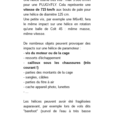
pour une PLUG'n'FLY. Cela représente une
vitesse de 715 km/h
aux bouts de pale pour
une hélice de diamètre 125 cm.
Une petite vis, par exemple une M6x40, fera
le même impact sur une hélice en rotation
qu'une balle de Colt 45 : même masse,
même vitesse.
De nombreux objets peuvent provoquer des
impacts sur une hélice de paramoteur :
-
vis du moteur ou de la cage
- ressorts d'échappement
-
cailloux sous les chaussures (très
courant !)
- parties des montants de la cage
- sangles, câbles
- parties du fitre à air
- cache appareil photo, lunettes
- ...
Les hélices peuvent avoir été fragilisées
auparavant, par exemple lors de vols dits
"barefoot" (survol de l'eau à très basse