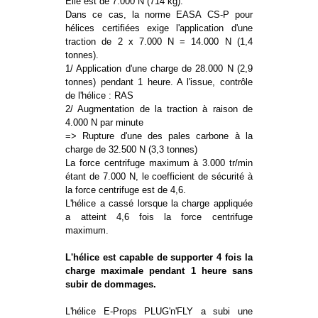
Elle est de 7.000 N (714 kg).
Dans ce cas, la norme EASA CS-P pour
hélices certifiées exige l'application d'une
traction de 2 x 7.000 N = 14.000 N (1,4
tonnes).
1/ Application d'une charge de 28.000 N (2,9
tonnes) pendant 1 heure. A l'issue, contrôle
de l'hélice : RAS
2/ Augmentation de la traction à raison de
4.000 N par minute
=> Rupture d'une des pales carbone à la
charge de 32.500 N (3,3 tonnes)
La force centrifuge maximum à 3.000 tr/min
étant de 7.000 N, le coefficient de sécurité à
la force centrifuge est de 4,6.
L'hélice a cassé lorsque la charge appliquée
a atteint 4,6 fois la force centrifuge
maximum.
L'hélice est capable de supporter 4 fois la
charge maximale pendant 1 heure sans
subir de dommages.
L'hélice E-Props PLUG'n'FLY a subi une