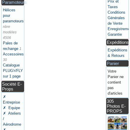
Prix et
Paramoteurs
Taxes
Hélices
Conditions
pour
Générales
paramoteurs
de Vente
nbre
Enregistreme
modèles
Garantie
4506
Expéditions
Pales de
rechange
1
Expéditions
Accessoires
& Retours
30
Panier
Catalogue
PLUG'n'FLY
Votre
sur 1 page
Panier ne
contient
Société E-
pas
Props
d'articles
✗
305
Entreprise
Photos E-
✗ Equipe
PROPS
✗ Ateliers
/
Aérodrome
✗