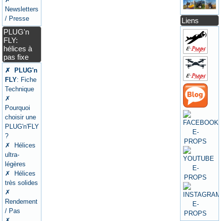
Newsletters
/ Presse
Liens
PLUG'n
FLY:
hélices à
pas fixe
✗ PLUG'n
FLY
: Fiche
Technique
✗
Pourquoi
choisir une
PLUG'n'FLY
?
✗ Hélices
ultra-
légères
✗ Hélices
très solides
✗
Rendement
/ Pas
✗