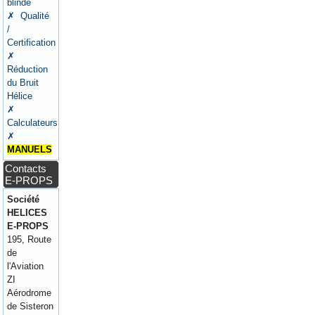
blindé
✗ Qualité
/
Certification
✗
Réduction
du Bruit
Hélice
✗
Calculateurs
✗
MANUELS
Contacts
E-PROPS
Société
HELICES
E-PROPS
195, Route
de
l'Aviation
ZI
Aérodrome
de Sisteron