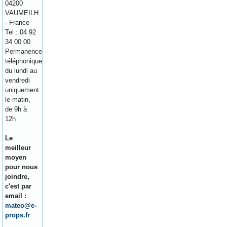
04200
VAUMEILH
- France
Tel : 04 92
34 00 00
Permanence
téléphonique
du lundi au
vendredi
uniquement
le matin,
de 9h à
12h
Le
meilleur
moyen
pour nous
joindre,
c'est par
email :
mateo@e-
props.fr