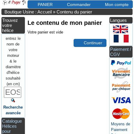
PANIER
Commander
Mon compte
Boutique Usine : Accueil
»
Contenu du panier
Trouvez
Langues
Le contenu de mon panier
votre
hélice
Votre panier est vide
entrez le
Continuer
nom de
Paiement /
votre
CGV
moteur
& le
diamètre
d'hélice
souhaité
(en cm)
Recherche
avancée
Catalogue
Moyens de
Hélices
Paiement
pour