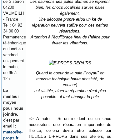
Les saumons des pales abîmés se réparent
de Sisteron
bien; les chocs localisés sur les pales
04200
également.
VAUMEILH
Une découpe propre et/ou un kit de
- France
réparation peuvent suffire pour ces petites
Tel : 04 92
réparations.
34 00 00
Attention à l'équilibrage final de l'hélice pour
Permanence
éviter les vibrations.
téléphonique
du lundi au
vendredi
uniquement
le matin,
de 9h à
Quand le coeur de la pale ("noyau" en
12h
mousse technique haute densisté, de
couleur)
Le
est visible, alors la réparation n'est plus
meilleur
possible : il faut changer la pale
moyen
pour nous
joindre,
=> A noter : Si un incident ou un choc
c'est par
nécessitent une réparation importante de
email :
l'hélice, celle-ci devra être réalisée par
mateo@e-
HELICES E-PROPS dans ses ateliers, ou
props.fr