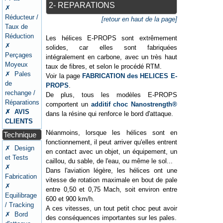
2- REPARATIONS
✗
Réducteur /
[retour en haut de la page]
Taux de
Réduction
Les hélices E-PROPS sont extrêmement
✗
solides, car elles sont fabriquées
Perçages
intégralement en carbone, avec un très haut
Moyeux
taux de fibres, et selon le procédé RTM.
✗ Pales
Voir la page
FABRICATION des HELICES E-
de
PROPS
.
rechange /
De plus, tous les modèles E-PROPS
Réparations
comportent un
additif choc Nanostrength®
✗ AVIS
dans la résine qui renforce le bord d'attaque.
CLIENTS
Néanmoins, lorsque les hélices sont en
Technique
fonctionnement, il peut arriver qu'elles entrent
✗ Design
en contact avec un objet, un équipement, un
et Tests
caillou, du sable, de l'eau, ou même le sol...
✗
Dans l'aviation légère, les hélices ont une
Fabrication
vitesse de rotation maximale en bout de pale
✗
entre 0,50 et 0,75 Mach, soit environ entre
Equilibrage
600 et 900 km/h.
/ Tracking
A ces vitesses, un tout petit choc peut avoir
✗ Bord
des conséquences importantes sur les pales.