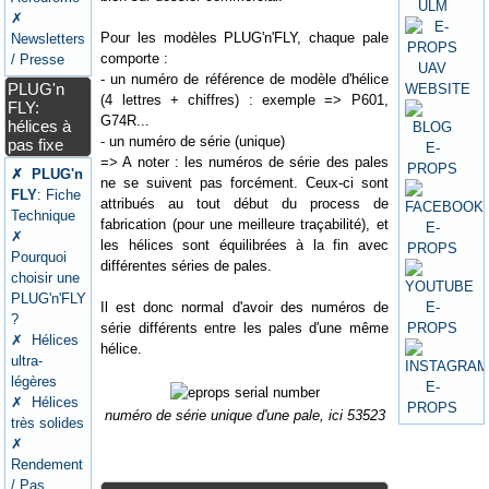
✗
Pour les modèles PLUG'n'FLY, chaque pale
Newsletters
comporte :
/ Presse
- un numéro de référence de modèle d'hélice
PLUG'n
(4 lettres + chiffres) : exemple => P601,
FLY:
G74R...
hélices à
- un numéro de série (unique)
pas fixe
=> A noter : les numéros de série des pales
✗ PLUG'n
ne se suivent pas forcément. Ceux-ci sont
FLY
: Fiche
attribués au tout début du process de
Technique
fabrication (pour une meilleure traçabilité), et
✗
les hélices sont équilibrées à la fin avec
Pourquoi
différentes séries de pales.
choisir une
PLUG'n'FLY
Il est donc normal d'avoir des numéros de
?
série différents entre les pales d'une même
✗ Hélices
hélice.
ultra-
légères
✗ Hélices
numéro de série unique d'une pale, ici 53523
très solides
✗
Rendement
/ Pas