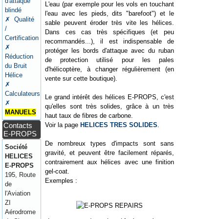
d'attaque
L'eau (par exemple pour les vols en touchant
blindé
l'eau avec les pieds, dits "barefoot") et le
✗ Qualité
sable peuvent éroder très vite les hélices.
/
Dans ces cas très spécifiques (et peu
Certification
recommandés...), il est indispensable de
✗
protéger les bords d'attaque avec du ruban
Réduction
de protection utilisé pour les pales
du Bruit
d'hélicoptère, à changer régulièrement (en
Hélice
vente sur cette boutique).
✗
Calculateurs
Le grand intérêt des hélices E-PROPS, c'est
✗
qu'elles sont très solides, grâce à un très
MANUELS
haut taux de fibres de carbone.
Voir la page
HELICES TRES SOLIDES
.
Contacts
E-PROPS
De nombreux types d'impacts sont sans
Société
gravité, et peuvent être facilement réparés,
HELICES
contrairement aux hélices avec une finition
E-PROPS
gel-coat.
195, Route
Exemples :
de
l'Aviation
ZI
Aérodrome