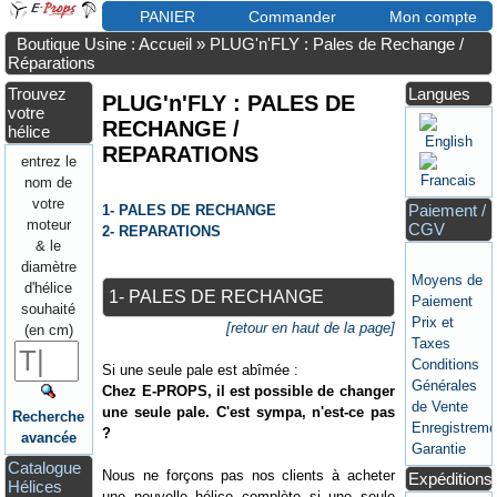
PANIER
Commander
Mon compte
Boutique Usine : Accueil
»
PLUG'n'FLY : Pales de Rechange /
Réparations
Trouvez
Langues
PLUG'n'FLY : PALES DE
votre
RECHANGE /
hélice
REPARATIONS
entrez le
nom de
votre
Paiement /
1- PALES DE RECHANGE
moteur
CGV
2- REPARATIONS
& le
diamètre
Moyens de
d'hélice
1- PALES DE RECHANGE
Paiement
souhaité
Prix et
[retour en haut de la page]
(en cm)
Taxes
Conditions
Si une seule pale est abîmée :
Générales
Chez E-PROPS, il est possible de changer
de Vente
une seule pale. C'est sympa, n'est-ce pas
Recherche
Enregistreme
?
avancée
Garantie
Catalogue
Nous ne forçons pas nos clients à acheter
Expéditions
Hélices
une nouvelle hélice complète si une seule