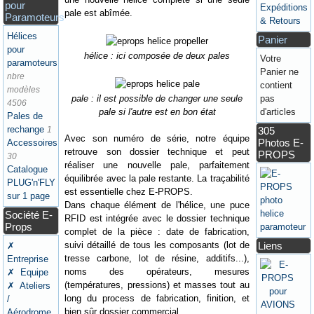
pour
Expéditions
pale est abîmée.
Paramoteurs
& Retours
Hélices
Panier
pour
hélice : ici composée de deux pales
Votre
paramoteurs
Panier ne
nbre
contient
modèles
pale : il est possible de changer une seule
pas
4506
pale si l'autre est en bon état
d'articles
Pales de
rechange
1
305
Avec son numéro de série, notre équipe
Photos E-
Accessoires
retrouve son dossier technique et peut
PROPS
30
réaliser une nouvelle pale, parfaitement
Catalogue
équilibrée avec la pale restante. La traçabilité
PLUG'n'FLY
est essentielle chez E-PROPS.
sur 1 page
Dans chaque élément de l'hélice, une puce
Société E-
RFID est intégrée avec le dossier technique
Props
complet de la pièce : date de fabrication,
suivi détaillé de tous les composants (lot de
Liens
✗
tresse carbone, lot de résine, additifs...),
Entreprise
noms des opérateurs, mesures
✗ Equipe
(températures, pressions) et masses tout au
✗ Ateliers
long du process de fabrication, finition, et
/
bien sûr dossier commercial.
Aérodrome