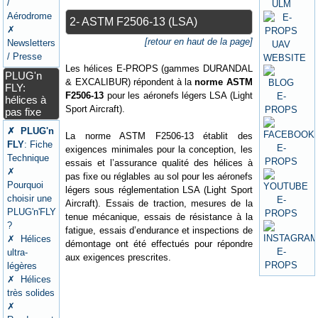
/
Aérodrome
2- ASTM F2506-13 (LSA)
✗
[retour en haut de la page]
Newsletters
/ Presse
Les hélices E-PROPS (gammes DURANDAL
PLUG'n
& EXCALIBUR) répondent à la
norme ASTM
FLY:
F2506-13
pour les aéronefs légers LSA (Light
hélices à
Sport Aircraft).
pas fixe
✗ PLUG'n
La norme ASTM F2506-13 établit des
FLY
: Fiche
exigences minimales pour la conception, les
Technique
essais et l’assurance qualité des hélices à
✗
pas fixe ou réglables au sol pour les aéronefs
Pourquoi
légers sous réglementation LSA (Light Sport
choisir une
Aircraft). Essais de traction, mesures de la
PLUG'n'FLY
tenue mécanique, essais de résistance à la
?
fatigue, essais d’endurance et inspections de
✗ Hélices
démontage ont été effectués pour répondre
ultra-
aux exigences prescrites.
légères
✗ Hélices
très solides
✗