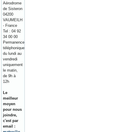
Aérodrome
de Sisteron
04200
VAUMEILH
- France
Tel : 04 92
34 00 00
Permanence
téléphonique
du lundi au
vendredi
uniquement
le matin,
de 9h à
12h
Le
meilleur
moyen
pour nous
joindre,
c'est par
email :
mateo@e-