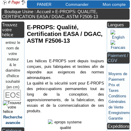
PANIER
Commander
Mon compte
Boutique Usine : Accueil
»
E-PROPS: QUALITE,
CERTIFICATION EASA / DGAC, ASTM F2506-13
Trouvez
Langues
E-PROPS: Qualité,
votre
Certification EASA / DGAC,
hélice
ASTM F2506-13
entrez le
nom de
votre
Paiement /
moteur
CGV
Les hélices E-PROPS sont depuis toujours
& le
conçues, puis fabriquées et testées afin de
diamètre
répondre aux exigences des normes
Moyens de
d'hélice
aéronautiques.
Paiement
souhaité
La qualité et la sécurité sont pour E-PROPS
Prix et
(en cm)
des préoccupations permanentes tout au
Taxes
long de la conception, des
Conditions
approvisionnements, de la fabrication, des
Générales
essais et de la commercialisation de ses
de Vente
produits.
Enregistreme
Recherche
Garantie
avancée
Expéditions
Catalogue