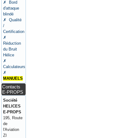
✗ Bord
d'attaque
blindé
✗ Qualité
/
Certification
✗
Réduction
du Bruit
Hélice
✗
Calculateurs
✗
MANUELS
Contacts
E-PROPS
Société
HELICES
E-PROPS
195, Route
de
l'Aviation
ZI