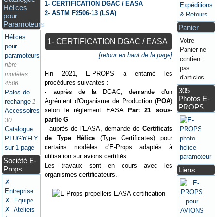
1- CERTIFICATION DGAC / EASA
Expéditions
Hélices
2- ASTM F2506-13 (LSA)
& Retours
pour
Paramoteurs
Panier
Hélices
Votre
1- CERTIFICATION DGAC / EASA
pour
Panier ne
[retour en haut de la page]
paramoteurs
contient
nbre
pas
Fin 2021, E-PROPS a entamé les
modèles
d'articles
procédures suivantes :
4506
305
- auprès de la DGAC, demande d'un
Pales de
Photos E-
Agrément d'Organisme de Production (
POA
)
rechange
1
PROPS
selon le règlement EASA
Part 21 sous-
Accessoires
partie G
30
- auprès de l'EASA, demande de
Certificats
Catalogue
de Type Hélice
(Type Certificates) pour
PLUG'n'FLY
certains modèles d'E-Props adaptés à
sur 1 page
utilisation sur avions certifiés
Société E-
Les travaux sont en cours avec les
Props
Liens
organismes certificateurs.
✗
Entreprise
✗ Equipe
✗ Ateliers