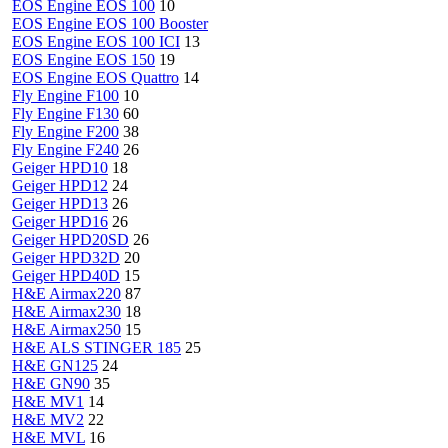
EOS Engine EOS 100
10
EOS Engine EOS 100 Booster
EOS Engine EOS 100 ICI
13
EOS Engine EOS 150
19
EOS Engine EOS Quattro
14
Fly Engine F100
10
Fly Engine F130
60
Fly Engine F200
38
Fly Engine F240
26
Geiger HPD10
18
Geiger HPD12
24
Geiger HPD13
26
Geiger HPD16
26
Geiger HPD20SD
26
Geiger HPD32D
20
Geiger HPD40D
15
H&E Airmax220
87
H&E Airmax230
18
H&E Airmax250
15
H&E ALS STINGER 185
25
H&E GN125
24
H&E GN90
35
H&E MV1
14
H&E MV2
22
H&E MVL
16