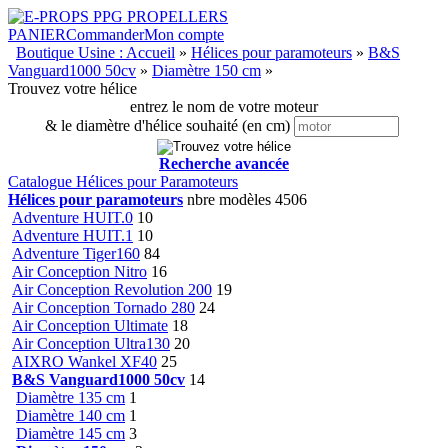
PANIER
Commander
Mon compte
Boutique Usine : Accueil
»
Hélices pour paramoteurs
»
B&S
Vanguard1000 50cv
»
Diamètre 150 cm
»
Trouvez votre hélice
entrez le nom de votre moteur
& le diamètre d'hélice souhaité (en cm)
Recherche avancée
Catalogue Hélices pour Paramoteurs
Hélices pour paramoteurs
nbre modèles 4506
Adventure HUIT.0
10
Adventure HUIT.1
10
Adventure Tiger160
84
Air Conception Nitro
16
Air Conception Revolution 200
19
Air Conception Tornado 280
24
Air Conception Ultimate
18
Air Conception Ultra130
20
AIXRO Wankel XF40
25
B&S Vanguard1000 50cv
14
Diamètre 135 cm
1
Diamètre 140 cm
1
Diamètre 145 cm
3