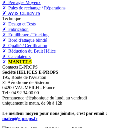
✗ Perçages Moyeux
✗ Pales de rechange / Réparations
✗ AVIS CLIENTS
Technique
✗ Design et Tests
✗ Fabrication
✗ Equilibrage / Tracking
✗ Bord d'attaque blindé
✗ Qualité / Certification
✗ Réduction du Bruit Hélice
✗ Calculateurs
✗
MANUELS
Contacts E-PROPS
Société HELICES E-PROPS
195, Route de l'Aviation
ZI Aérodrome de Sisteron
04200 VAUMEILH - France
Tel : 04 92 34 00 00
Permanence téléphonique du lundi au vendredi
uniquement le matin, de 9h à 12h
Le meilleur moyen pour nous joindre, c'est par email :
mateo@e-props.fr