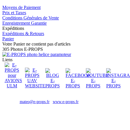
Moyens de Paiement
Prix et Taxes
Conditions Générales de Vente
Enregistrement Garantie
Expéditions
Expéditions & Retours
Panier
Votre Panier ne contient pas d'articles
305 Photos E-PROPS
Liens
© E-PROPS : LE LEADER MONDIAL DES HELICES POUR
PARAMOTEURS | Made in France depuis 2008 | 04 92 34 00 00 |
mateo@e-props.fr
|
www.e-props.fr
| maj : 2026-07-28