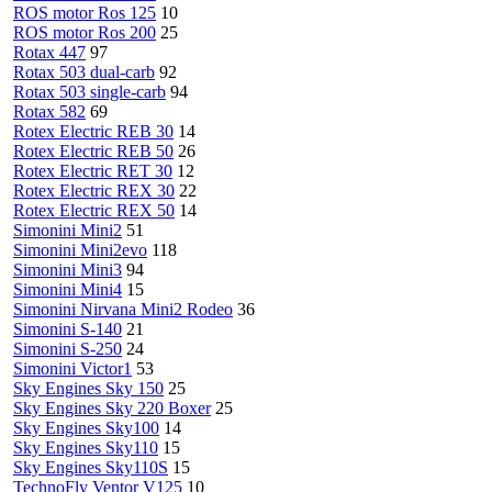
ROS motor Ros 125
10
ROS motor Ros 200
25
Rotax 447
97
Rotax 503 dual-carb
92
Rotax 503 single-carb
94
Rotax 582
69
Rotex Electric REB 30
14
Rotex Electric REB 50
26
Rotex Electric RET 30
12
Rotex Electric REX 30
22
Rotex Electric REX 50
14
Simonini Mini2
51
Simonini Mini2evo
118
Simonini Mini3
94
Simonini Mini4
15
Simonini Nirvana Mini2 Rodeo
36
Simonini S-140
21
Simonini S-250
24
Simonini Victor1
53
Sky Engines Sky 150
25
Sky Engines Sky 220 Boxer
25
Sky Engines Sky100
14
Sky Engines Sky110
15
Sky Engines Sky110S
15
TechnoFly Ventor V125
10