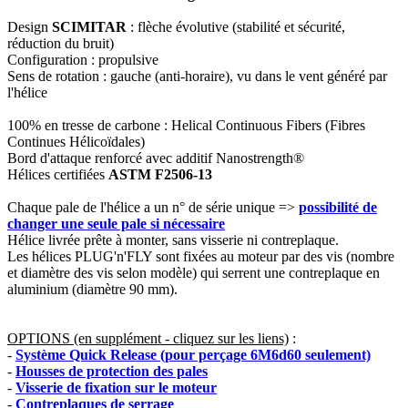
Design
SCIMITAR
: flèche évolutive (stabilité et sécurité,
réduction du bruit)
Configuration : propulsive
Sens de rotation : gauche (anti-horaire), vu dans le vent généré par
l'hélice
100% en tresse de carbone : Helical Continuous Fibers (Fibres
Continues Hélicoïdales)
Bord d'attaque renforcé avec additif Nanostrength®
Hélices certifiées
ASTM F2506-13
Chaque pale de l'hélice a un n° de série unique =>
possibilité de
changer une seule pale si nécessaire
Hélice livrée prête à monter, sans visserie ni contreplaque.
Les hélices PLUG'n'FLY sont fixées au moteur par des vis (nombre
et diamètre des vis selon modèle) qui serrent une contreplaque en
aluminium (diamètre 90 mm).
OPTIONS (en supplément - cliquez sur les liens)
:
-
Système Quick Release (pour perçage 6M6d60 seulement)
-
Housses de protection des pales
-
Visserie de fixation sur le moteur
-
Contreplaques de serrage