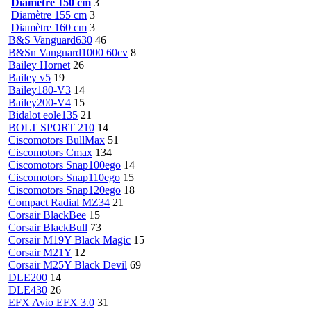
Diamètre 150 cm
3
Diamètre 155 cm
3
Diamètre 160 cm
3
B&S Vanguard630
46
B&Sn Vanguard1000 60cv
8
Bailey Hornet
26
Bailey v5
19
Bailey180-V3
14
Bailey200-V4
15
Bidalot eole135
21
BOLT SPORT 210
14
Ciscomotors BullMax
51
Ciscomotors Cmax
134
Ciscomotors Snap100ego
14
Ciscomotors Snap110ego
15
Ciscomotors Snap120ego
18
Compact Radial MZ34
21
Corsair BlackBee
15
Corsair BlackBull
73
Corsair M19Y Black Magic
15
Corsair M21Y
12
Corsair M25Y Black Devil
69
DLE200
14
DLE430
26
EFX Avio EFX 3.0
31