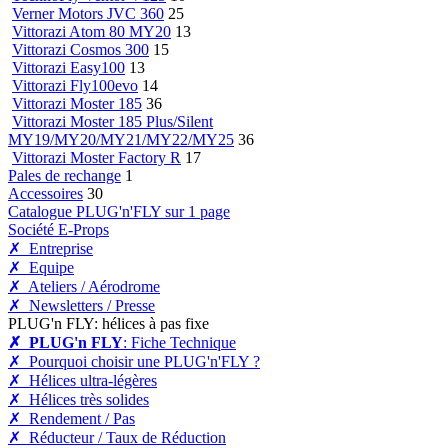
Verner Motors JVC 360
25
Vittorazi Atom 80 MY20
13
Vittorazi Cosmos 300
15
Vittorazi Easy100
13
Vittorazi Fly100evo
14
Vittorazi Moster 185
36
Vittorazi Moster 185 Plus/Silent
MY19/MY20/MY21/MY22/MY25
36
Vittorazi Moster Factory R
17
Pales de rechange
1
Accessoires
30
Catalogue PLUG'n'FLY sur 1 page
Société E-Props
✗ Entreprise
✗ Equipe
✗ Ateliers / Aérodrome
✗ Newsletters / Presse
PLUG'n FLY: hélices à pas fixe
✗ PLUG'n FLY
: Fiche Technique
✗ Pourquoi choisir une PLUG'n'FLY ?
✗ Hélices ultra-légères
✗ Hélices très solides
✗ Rendement / Pas
✗ Réducteur / Taux de Réduction