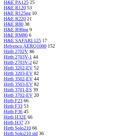
H&E PA125
25
H&E R120
53
H&E R125ng
10
H&E R220
21
H&E R80
38
H&E R90ng
9
H&E RM80
6
H&E SAFARI 125
17
Helvenco AERO1000
152
Hirth 2702V
86
Hirth 2703V-1
44
Hirth 2703V-2
62
Hirth 3202-EV
52
Hirth 3203-EV
82
Hirth 3502-EV
44
Hirth 3503-EV
82
Hirth 3701-ES
39
Hirth 3702-EV
20
Hirth F23
66
Hirth F33
53
Hirth F36
45
Hirth H32E
66
Hirth H37
23
Hirth Solo210
66
Hirth Solo210 std
36