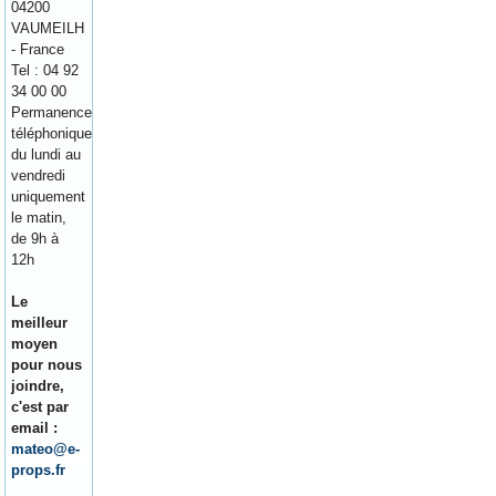
04200
VAUMEILH
- France
Tel : 04 92
34 00 00
Permanence
téléphonique
du lundi au
vendredi
uniquement
le matin,
de 9h à
12h
Le
meilleur
moyen
pour nous
joindre,
c'est par
email :
mateo@e-
props.fr