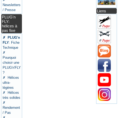
Newsletters
/ Presse
Liens
PLUG'n
FLY:
hélices à
pas fixe
✗ PLUG'n
FLY
: Fiche
Technique
✗
Pourquoi
choisir une
PLUG'n'FLY
?
✗ Hélices
ultra-
légères
✗ Hélices
très solides
✗
Rendement
/ Pas
✗