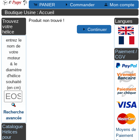
PANIER
Commander
Mon compte
Boutique Usine : Accueil
Produit non trouvé !
Trouvez
Langues
votre
Continuer
hélice
entrez le
nom de
Paiement /
votre
CGV
moteur
& le
diamètre
d'hélice
souhaité
(en cm)
Recherche
avancée
Catalogue
Moyens de
Hélices
Paiement
pour