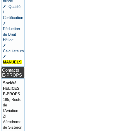
blindé
✗ Qualité
/
Certification
✗
Réduction
du Bruit
Hélice
✗
Calculateurs
✗
MANUELS
Contacts
E-PROPS
Société
HELICES
E-PROPS
195, Route
de
l'Aviation
ZI
Aérodrome
de Sisteron