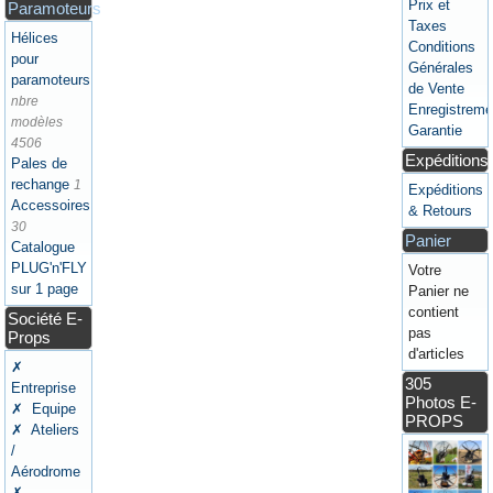
Prix et
Paramoteurs
Taxes
Hélices
Conditions
pour
Générales
paramoteurs
de Vente
nbre
Enregistreme
modèles
Garantie
4506
Expéditions
Pales de
rechange
1
Expéditions
Accessoires
& Retours
30
Panier
Catalogue
PLUG'n'FLY
Votre
sur 1 page
Panier ne
contient
Société E-
pas
Props
d'articles
✗
305
Entreprise
Photos E-
✗ Equipe
PROPS
✗ Ateliers
/
Aérodrome
✗