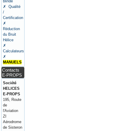
blindé
✗ Qualité
/
Certification
✗
Réduction
du Bruit
Hélice
✗
Calculateurs
✗
MANUELS
Contacts
E-PROPS
Société
HELICES
E-PROPS
195, Route
de
l'Aviation
ZI
Aérodrome
de Sisteron