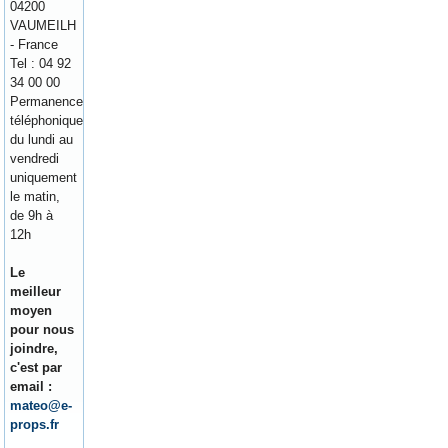
04200
VAUMEILH
- France
Tel : 04 92
34 00 00
Permanence
téléphonique
du lundi au
vendredi
uniquement
le matin,
de 9h à
12h
Le
meilleur
moyen
pour nous
joindre,
c'est par
email :
mateo@e-
props.fr