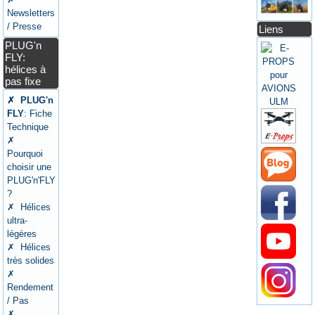
Newsletters
/ Presse
Liens
PLUG'n
FLY:
hélices à
pas fixe
✗ PLUG'n
FLY
: Fiche
Technique
✗
Pourquoi
choisir une
PLUG'n'FLY
?
✗ Hélices
ultra-
légères
✗ Hélices
très solides
✗
Rendement
/ Pas
✗