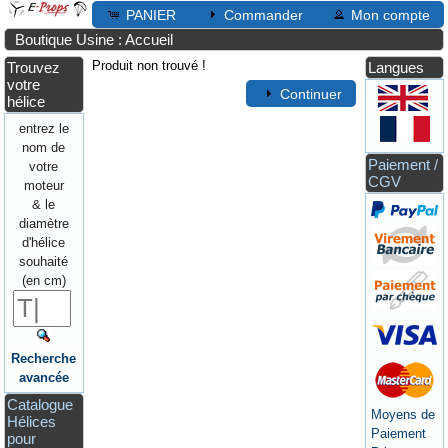
PANIER
Commander
Mon compte
Boutique Usine : Accueil
Produit non trouvé !
Trouvez
Langues
votre
Continuer
hélice
entrez le
nom de
Paiement /
votre
CGV
moteur
& le
diamètre
d'hélice
souhaité
(en cm)
Recherche
avancée
Catalogue
Moyens de
Hélices
Paiement
pour