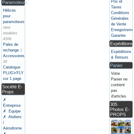
Prix et
Paramoteurs
Taxes
Hélices
Conditions
pour
Générales
paramoteurs
de Vente
nbre
Enregistreme
modèles
Garantie
4506
Expéditions
Pales de
rechange
1
Expéditions
Accessoires
& Retours
30
Panier
Catalogue
PLUG'n'FLY
Votre
sur 1 page
Panier ne
contient
Société E-
pas
Props
d'articles
✗
305
Entreprise
Photos E-
✗ Equipe
PROPS
✗ Ateliers
/
Aérodrome
✗