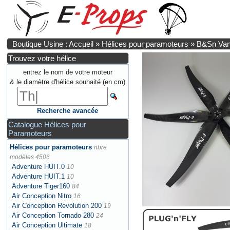
Boutique Usine : Accueil
»
Hélices pour paramoteurs
»
B&Sn Van
Trouvez votre hélice
entrez le nom de votre moteur
& le diamètre d'hélice souhaité (en cm)
Recherche avancée
Catalogue Hélices pour
Paramoteurs
Hélices pour paramoteurs
nbre
modèles 4506
Adventure HUIT.0
10
Adventure HUIT.1
10
Adventure Tiger160
84
Air Conception Nitro
16
Air Conception Revolution 200
19
Air Conception Tornado 280
24
Air Conception Ultimate
18