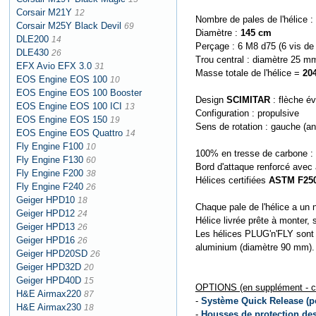
Corsair M21Y
12
Nombre de pales de l'hélice :
Corsair M25Y Black Devil
69
Diamètre :
145 cm
DLE200
14
Perçage : 6 M8 d75 (6 vis de
DLE430
26
Trou central : diamètre 25 m
EFX Avio EFX 3.0
31
Masse totale de l'hélice =
20
EOS Engine EOS 100
10
EOS Engine EOS 100 Booster
Design
SCIMITAR
: flèche évo
EOS Engine EOS 100 ICI
13
Configuration : propulsive
EOS Engine EOS 150
19
Sens de rotation : gauche (ant
EOS Engine EOS Quattro
14
Fly Engine F100
10
100% en tresse de carbone : 
Fly Engine F130
60
Bord d'attaque renforcé avec
Fly Engine F200
38
Hélices certifiées
ASTM F250
Fly Engine F240
26
Geiger HPD10
18
Chaque pale de l'hélice a un 
Geiger HPD12
24
Hélice livrée prête à monter, 
Geiger HPD13
26
Les hélices PLUG'n'FLY sont 
Geiger HPD16
26
aluminium (diamètre 90 mm).
Geiger HPD20SD
26
Geiger HPD32D
20
Geiger HPD40D
15
OPTIONS (en supplément - cli
H&E Airmax220
87
-
Système Quick Release (p
H&E Airmax230
18
-
Housses de protection des