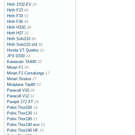
Hirth 3702-EV
20
Hirth F23
66
Hirth F33
53
Hirth F36
45
Hirth H32E
66
Hirth H37
23
Hirth Solo210
66
Hirth Solo210 std
36
Honda VT Quattro
22
JPX D330
14
Kawasaki TA440
52
Minari F1
50
Minari F1 Corsalunga
17
Minari Stratos
27
Miniplane Top80
43
Paracell V10
26
Paracell V12
11
Parajet 172 XT
24
Polini Thor100
14
Polini Thor130
14
Polini Thor190
21
Polini Thor190 evo
15
Polini Thor190 HF
15