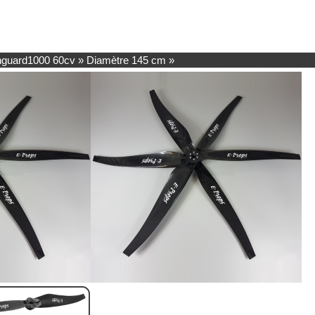
guard1000 60cv
»
Diamètre 145 cm
»