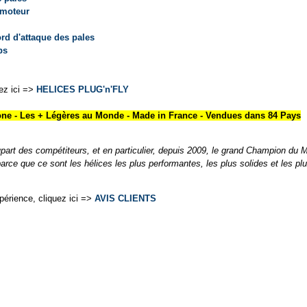
e moteur
rd d'attaque des pales
ps
uez ici =>
HELICES PLUG'n'FLY
ne - Les + Légères au Monde - Made in France - Vendues dans 84 Pays
art des compétiteurs, et en particulier, depuis 2009, le grand Champion du
ce que ce sont les hélices les plus performantes, les plus solides et les p
périence, cliquez ici =>
AVIS CLIENTS