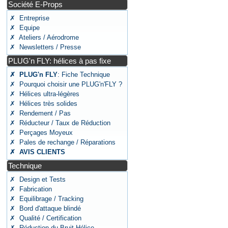
Société E-Props
✗ Entreprise
✗ Equipe
✗ Ateliers / Aérodrome
✗ Newsletters / Presse
PLUG'n FLY: hélices à pas fixe
✗ PLUG'n FLY
: Fiche Technique
✗ Pourquoi choisir une PLUG'n'FLY ?
✗ Hélices ultra-légères
✗ Hélices très solides
✗ Rendement / Pas
✗ Réducteur / Taux de Réduction
✗ Perçages Moyeux
✗ Pales de rechange / Réparations
✗ AVIS CLIENTS
Technique
✗ Design et Tests
✗ Fabrication
✗ Equilibrage / Tracking
✗ Bord d'attaque blindé
✗ Qualité / Certification
✗ Réduction du Bruit Hélice