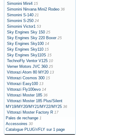
Simonini Mini4
15
Simonini Nirvana Mini2 Rodeo
36
Simonini S-140
21
Simonini S-250
24
Simonini Victor1
53
Sky Engines Sky 150
25
Sky Engines Sky 220 Boxer
25
Sky Engines Sky100
14
Sky Engines Sky110
15
Sky Engines Sky110S
15
TechnoFly Ventor V125
10
Verner Motors JVC 360
25
Vittorazi Atom 80 MY20
13
Vittorazi Cosmos 300
15
Vittorazi Easy100
13
Vittorazi Fly100evo
14
Vittorazi Moster 185
36
Vittorazi Moster 185 Plus/Silent
MY19/MY20/MY21/MY22/MY25
36
Vittorazi Moster Factory R
17
Pales de rechange
1
Accessoires
30
Catalogue PLUG'n'FLY sur 1 page