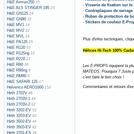
H&E Airmax250
15
-
Visserie de fixation sur l
H&E ALS STINGER 185
25
-
Contreplaques de serrage
H&E GN125
24
-
Ruban de protection de bo
H&E GN90
35
-
Stickers de couleur E-Pro
H&E MV1
14
H&E MV2
22
H&E MVL
16
Plus d'infos techniques, cliq
H&E PA125
25
H&E R120
53
Hélices Hi-Tech 100% Carbo
H&E R125ng
10
H&E R220
21
H&E R80
38
Les E-PROPS équipent la plup
H&E R90ng
9
MATEOS. Pourquoi ? Juste par
H&E RM80
6
c'est faire le bon choix !
H&E SAFARI 125
17
Commentaires et retours d'ex
Helvenco AERO1000
152
Hirth 2702V
86
Hirth 2703V-1
44
Hirth 2703V-2
62
Hirth 3202-EV
52
Hirth 3203-EV
82
Hirth 3502-EV
44
Hirth 3503-EV
82
Hirth 3701-ES
39