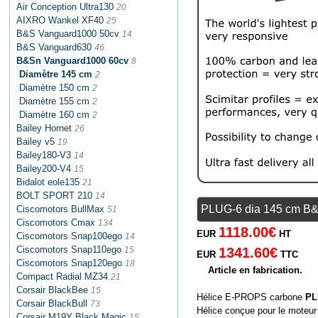
Air Conception Ultra130
20
AIXRO Wankel XF40
25
B&S Vanguard1000 50cv
14
B&S Vanguard630
46
B&Sn Vanguard1000 60cv
8
Diamètre 145 cm
2
Diamètre 150 cm
2
Diamètre 155 cm
2
Diamètre 160 cm
2
Bailey Hornet
26
Bailey v5
19
Bailey180-V3
14
Bailey200-V4
15
Bidalot eole135
21
BOLT SPORT 210
14
PLUG-6 dia 145 cm B&
Ciscomotors BullMax
51
Ciscomotors Cmax
134
1118.00€
EUR
HT
Ciscomotors Snap100ego
14
Ciscomotors Snap110ego
15
1341.60€
EUR
TTC
Ciscomotors Snap120ego
18
Article en fabrication.
Compact Radial MZ34
21
Corsair BlackBee
15
Hélice E-PROPS carbone
PL
Corsair BlackBull
73
Hélice conçue pour le moteur
Corsair M19Y Black Magic
15