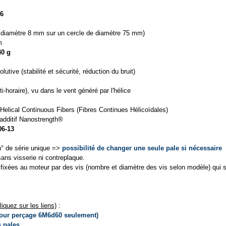
6
 diamètre 8 mm sur un cercle de diamètre 75 mm)
m
40 g
lutive (stabilité et sécurité, réduction du bruit)
i-horaire), vu dans le vent généré par l'hélice
Helical Continuous Fibers (Fibres Continues Hélicoïdales)
 additif Nanostrength®
6-13
n° de série unique =>
possibilité de changer une seule pale si nécessaire
sans visserie ni contreplaque.
fixées au moteur par des vis (nombre et diamètre des vis selon modèle) qui 
quez sur les liens)
:
our perçage 6M6d60 seulement)
 pales