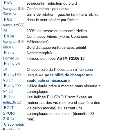
B&S
et sécurité, réduction du bruit)
Vanguard1000
Configuration : propulsive
50cv
Sens de rotation : gauche (anti-horaire), vu
14
B&S
dans le vent généré par l'hélice
Vanguard630
100% en tresse de carbone : Helical
46
B&Sn
Continuous Fibers (Fibres Continues
Vanguard1000
Hélicoïdales)
60cv
Bord d'attaque renforcé avec additif
8
Bailey
Nanostrength®
Hornet
Hélices certifiées
ASTM F2506-13
26
Bailey v5
Chaque pale de l'hélice a un n° de série
19
Bailey180-
unique =>
possibilité de changer une
V3
seule pale si nécessaire
14
Bailey200-
Hélice livrée prête à monter, sans visserie ni
V4
contreplaque.
15
Bidalot
Les hélices PLUG'n'FLY sont fixées au
eole135
moteur par des vis (nombre et diamètre des
21
BOLT
vis selon modèle) qui serrent une
SPORT
contreplaque en aluminium (diamètre 90
210
mm).
14
Ciscomotors
BullMax