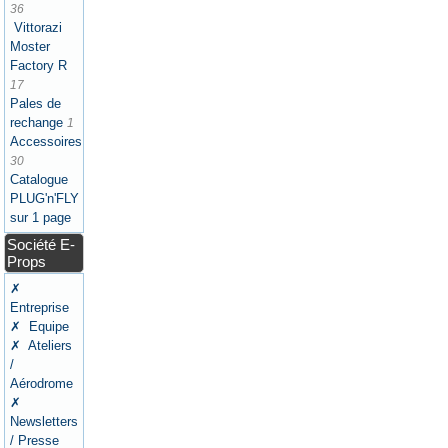
36
Vittorazi
Moster
Factory R
17
Pales de
rechange
1
Accessoires
30
Catalogue
PLUG'n'FLY
sur 1 page
Société E-
Props
✗
Entreprise
✗ Equipe
✗ Ateliers
/
Aérodrome
✗
Newsletters
/ Presse