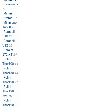
Corsalunga
17
Minari
Stratos
27
Miniplane
Top80
43
Paracell
V10
26
Paracell
V12
11
Parajet
172 XT
24
Polini
Thor100
14
Polini
Thor130
14
Polini
Thor190
21
Polini
Thor190
evo
15
Polini
Thor190