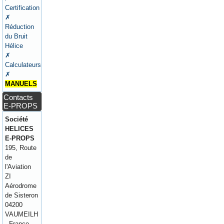
Certification
✗
Réduction
du Bruit
Hélice
✗
Calculateurs
✗
MANUELS
Contacts
E-PROPS
Société
HELICES
E-PROPS
195, Route
de
l'Aviation
ZI
Aérodrome
de Sisteron
04200
VAUMEILH
- France