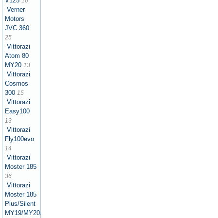
V125
10
Verner
Motors
JVC 360
25
Vittorazi
Atom 80
MY20
13
Vittorazi
Cosmos
300
15
Vittorazi
Easy100
13
Vittorazi
Fly100evo
14
Vittorazi
Moster 185
36
Vittorazi
Moster 185
Plus/Silent
MY19/MY20/MY21/MY22/MY25