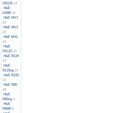
GN125
24
H&E
GN90
35
H&E MV1
14
H&E MV2
22
H&E MVL
16
H&E
PA125
25
H&E R120
53
H&E
R125ng
10
H&E R220
21
H&E R80
38
H&E
R90ng
9
H&E
RM80
6