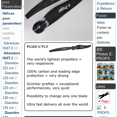
pour
Expéditions
Paramoteurs
& Retours
Hélices
Panier
pour
Votre
paramoteurs
Panier ne
nbre
contient
modèles
pas
4506
d'articles
Adventure
HUIT.0
10
305
Adventure
Photos E-
PROPS
HUIT.1
10
Diamètre
115 cm
2
Diamètre
120 cm
2
Diamètre
Liens
125 cm
2
Diamètre
130 cm
2
Diamètre
135 cm
1
Diamètre