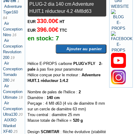
140 cm
1
PLUG-2 dia 140 cm Adventure
Adventure
HUIT.1 réducteur 4.2 4M8d63
Tiger160
84
330.00€
EUR
HT
Air
396.00€
Conception
EUR
TTC
Nitro
16
en stock:
7
Air
Conception
Ajouter au panier
Revolution
200
19
Air
Hélice E-PROPS carbone
PLUG'n'FLY 2-
Conception
pale
à pas fixe pour paramoteur
Tornado
Hélice conçue pour le moteur :
Adventure
280
HUIT.1 réducteur 1:4.2
24
Air
Conception
Nombre de pales de l'hélice :
2
Ultimate
Diamètre :
140 cm
18
Air
Perçage : 4 M8 d63 (4 vis de diamètre 8 mm
Conception
sur un cercle de diamètre 63 mm)
Ultra130
Trou central : diamètre 25 mm
20
AIXRO
Masse totale de l'hélice =
520 g
Wankel
XF40
Design
SCIMITAR
: flèche évolutive (stabilité
25