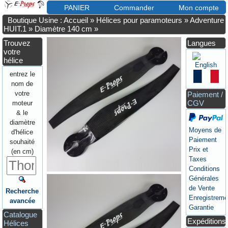
PANIER
Commander
Mon compte
Boutique Usine : Accueil
»
Hélices pour paramoteurs
»
Adventure
HUIT.1
»
Diamètre 140 cm
»
Trouvez
Langues
votre
hélice
entrez le
nom de
votre
Paiement /
CGV
moteur
& le
diamètre
Moyens de
d'hélice
Paiement
souhaité
Prix et
(en cm)
Taxes
Conditions
Générales
de Vente
Recherche
Enregistreme
avancée
Garantie
Catalogue
Expéditions
Hélices