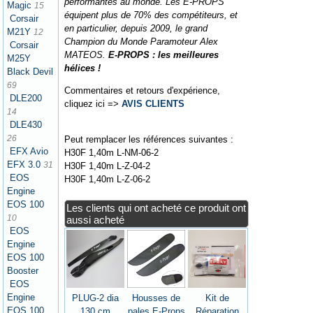
performantes au monde. Les E-PROPS
Magic
15
équipent plus de 70% des compétiteurs, et
Corsair
en particulier, depuis 2009, le grand
M21Y
12
Champion du Monde Paramoteur Alex
Corsair
MATEOS.
E-PROPS : les meilleures
M25Y
hélices !
Black Devil
69
Commentaires et retours d'expérience,
DLE200
cliquez ici =>
AVIS CLIENTS
14
DLE430
26
Peut remplacer les références suivantes :
EFX Avio
H30F 1,40m L-NM-06-2
EFX 3.0
31
H30F 1,40m L-Z-04-2
EOS
H30F 1,40m L-Z-06-2
Engine
EOS 100
Les clients qui ont acheté ce produit ont
10
aussi acheté
EOS
Engine
EOS 100
Booster
EOS
Engine
PLUG-2 dia
Housses de
Kit de
EOS 100
130 cm
pales E-Props
Réparation