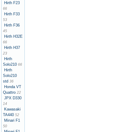
Hirth F23
66
Hirth F33
53
Hirth F36
45
Hirth H32E
66
Hirth H37
23
Hirth
Solo210
66
Hirth
Solo210
std
36
Honda VT
Quattro
22
JPX D330
14
Kawasaki
TA440
52
Minari F1
50
Minari F1