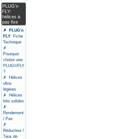
PLUG'n
FLY:
hélices à
pas fixe
✗ PLUG'n
FLY
: Fiche
Technique
✗
Pourquoi
choisir une
PLUG'n'FLY
?
✗ Hélices
ultra-
légères
✗ Hélices
très solides
✗
Rendement
/ Pas
✗
Réducteur /
Taux de