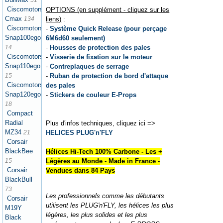
51
Ciscomotors
OPTIONS (en supplément - cliquez sur les
Cmax
liens)
:
134
Ciscomotors
-
Système Quick Release (pour perçage
Snap100ego
6M6d60 seulement)
-
Housses de protection des pales
14
Ciscomotors
-
Visserie de fixation sur le moteur
Snap110ego
-
Contreplaques de serrage
-
Ruban de protection de bord d'attaque
15
Ciscomotors
des pales
Snap120ego
-
Stickers de couleur E-Props
18
Compact
Radial
Plus d'infos techniques, cliquez ici =>
MZ34
HELICES PLUG'n'FLY
21
Corsair
BlackBee
Hélices Hi-Tech 100% Carbone - Les +
Légères au Monde - Made in France -
15
Corsair
Vendues dans 84 Pays
BlackBull
73
Les professionnels comme les débutants
Corsair
utilisent les PLUG'n'FLY, les hélices les plus
M19Y
légères, les plus solides et les plus
Black