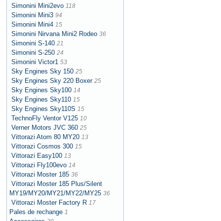
Simonini Mini2evo
118
Simonini Mini3
94
Simonini Mini4
15
Simonini Nirvana Mini2 Rodeo
36
Simonini S-140
21
Simonini S-250
24
Simonini Victor1
53
Sky Engines Sky 150
25
Sky Engines Sky 220 Boxer
25
Sky Engines Sky100
14
Sky Engines Sky110
15
Sky Engines Sky110S
15
TechnoFly Ventor V125
10
Verner Motors JVC 360
25
Vittorazi Atom 80 MY20
13
Vittorazi Cosmos 300
15
Vittorazi Easy100
13
Vittorazi Fly100evo
14
Vittorazi Moster 185
36
Vittorazi Moster 185 Plus/Silent
MY19/MY20/MY21/MY22/MY25
36
Vittorazi Moster Factory R
17
Pales de rechange
1