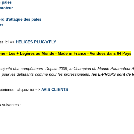
 pales
e moteur
rd d'attaque des pales
ps
uez ici =>
HELICES PLUG'n'FLY
ne - Les + Légères au Monde - Made in France - Vendues dans 84 Pays
majorité des compétiteurs. Depuis 2009, le Champion du Monde Paramoteur
 pour les débutants comme pour les professionnels,
les E-PROPS sont de lo
périence, cliquez ici =>
AVIS CLIENTS
 suivantes :