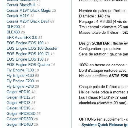
Corsair BlackBull
73
Corsair M19Y Black Magic
15
Nombre de pales de l'hélice :
Corsair M21Y
12
Diamètre :
140 cm
Corsair M25Y Black Devil
69
Perçage : 4 M8 d63 (4 vis de
DLE200
14
Trou central : diamètre 25 m
DLE430
26
Masse totale de l'hélice =
52
EFX Avio EFX 3.0
31
EOS Engine EOS 100
10
Design
SCIMITAR
: flèche évo
EOS Engine EOS 100 Booster
Configuration : propulsive
EOS Engine EOS 100 ICI
13
Sens de rotation : gauche (ant
EOS Engine EOS 150
19
EOS Engine EOS Quattro
14
100% en tresse de carbone : 
Fly Engine F100
10
Bord d'attaque renforcé avec
Fly Engine F130
60
Hélices certifiées
ASTM F250
Fly Engine F200
38
Fly Engine F240
26
Chaque pale de l'hélice a un 
Geiger HPD10
18
Hélice livrée prête à monter, 
Geiger HPD12
24
Les hélices PLUG'n'FLY sont 
Geiger HPD13
26
aluminium (diamètre 90 mm).
Geiger HPD16
26
Geiger HPD20SD
26
Geiger HPD32D
20
OPTIONS (en supplément - cli
Geiger HPD40D
15
-
Système Quick Release (p