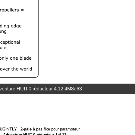
enture HUIT.0 réducteur 4.12 4M8d63
UG'n'FLY 2-pale
à pas fixe pour paramoteur
 :
Adventure HUIT.0 réducteur 1:4.12