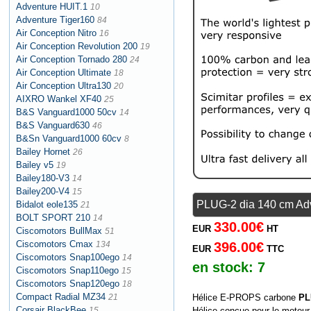
Adventure HUIT.1
10
Adventure Tiger160
84
Air Conception Nitro
16
Air Conception Revolution 200
19
Air Conception Tornado 280
24
Air Conception Ultimate
18
Air Conception Ultra130
20
AIXRO Wankel XF40
25
B&S Vanguard1000 50cv
14
B&S Vanguard630
46
B&Sn Vanguard1000 60cv
8
Bailey Hornet
26
Bailey v5
19
Bailey180-V3
14
Bailey200-V4
15
PLUG-2 dia 140 cm Adv
Bidalot eole135
21
BOLT SPORT 210
14
330.00€
EUR
HT
Ciscomotors BullMax
51
Ciscomotors Cmax
134
396.00€
EUR
TTC
Ciscomotors Snap100ego
14
en stock:
7
Ciscomotors Snap110ego
15
Ciscomotors Snap120ego
18
Compact Radial MZ34
21
Hélice E-PROPS carbone
PL
Corsair BlackBee
15
Hélice conçue pour le moteur