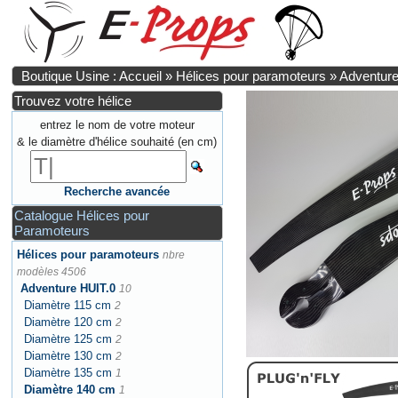
Boutique Usine : Accueil
»
Hélices pour paramoteurs
»
Adventure
Trouvez votre hélice
entrez le nom de votre moteur
& le diamètre d'hélice souhaité (en cm)
Recherche avancée
Catalogue Hélices pour
Paramoteurs
Hélices pour paramoteurs
nbre
modèles 4506
Adventure HUIT.0
10
Diamètre 115 cm
2
Diamètre 120 cm
2
Diamètre 125 cm
2
Diamètre 130 cm
2
Diamètre 135 cm
1
Diamètre 140 cm
1