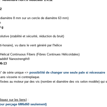
2
 diamètre 8 mm sur un cercle de diamètre 63 mm)
m
0 g
lutive (stabilité et sécurité, réduction du bruit)
i-horaire), vu dans le vent généré par l'hélice
Helical Continuous Fibers (Fibres Continues Hélicoïdales)
 additif Nanostrength®
6-13
n° de série unique =>
possibilité de changer une seule pale si nécessaire
sans visserie ni contreplaque.
fixées au moteur par des vis (nombre et diamètre des vis selon modèle) qui 
quez sur les liens)
:
our perçage 6M6d60 seulement)