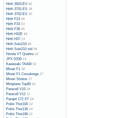
Hirth 3503-EV
82
Hirth 3701-ES
39
Hirth 3702-EV
20
Hirth F23
66
Hirth F33
53
Hirth F36
45
Hirth H32E
66
Hirth H37
23
Hirth Solo210
66
Hirth Solo210 std
36
Honda VT Quattro
22
JPX D330
14
Kawasaki TA440
52
Minari F1
50
Minari F1 Corsalunga
17
Minari Stratos
27
Miniplane Top80
43
Paracell V10
26
Paracell V12
11
Parajet 172 XT
24
Polini Thor100
14
Polini Thor130
14
Polini Thor190
21