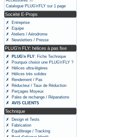
Accessoires
30
Catalogue PLUG'n'FLY sur 1 page
Société E-Props
✗ Entreprise
✗ Equipe
✗ Ateliers / Aérodrome
✗ Newsletters / Presse
PLUG'n FLY: hélices à pas fixe
✗ PLUG'n FLY
: Fiche Technique
✗ Pourquoi choisir une PLUG'n'FLY ?
✗ Hélices ultra-légères
✗ Hélices très solides
✗ Rendement / Pas
✗ Réducteur / Taux de Réduction
✗ Perçages Moyeux
✗ Pales de rechange / Réparations
✗ AVIS CLIENTS
Technique
✗ Design et Tests
✗ Fabrication
✗ Equilibrage / Tracking
✗ Bord d'attaque blindé