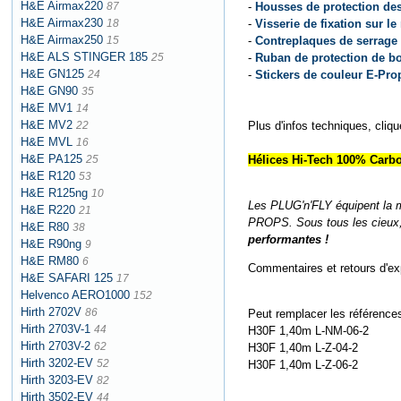
H&E Airmax220
87
-
Housses de protection des
H&E Airmax230
18
-
Visserie de fixation sur l
H&E Airmax250
15
-
Contreplaques de serrage
H&E ALS STINGER 185
25
-
Ruban de protection de bo
H&E GN125
24
-
Stickers de couleur E-Pro
H&E GN90
35
H&E MV1
14
H&E MV2
22
Plus d'infos techniques, cliq
H&E MVL
16
H&E PA125
25
Hélices Hi-Tech 100% Carbo
H&E R120
53
H&E R125ng
10
Les PLUG'n'FLY équipent la 
H&E R220
21
PROPS. Sous tous les cieux,
H&E R80
38
performantes !
H&E R90ng
9
H&E RM80
6
Commentaires et retours d'ex
H&E SAFARI 125
17
Helvenco AERO1000
152
Hirth 2702V
86
Peut remplacer les références
Hirth 2703V-1
44
H30F 1,40m L-NM-06-2
Hirth 2703V-2
62
H30F 1,40m L-Z-04-2
Hirth 3202-EV
52
H30F 1,40m L-Z-06-2
Hirth 3203-EV
82
Hirth 3502-EV
44