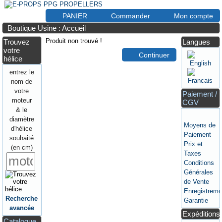
PANIER
Commander
Mon compte
Boutique Usine : Accueil
Produit non trouvé !
Trouvez
Langues
votre
Continuer
hélice
entrez le
nom de
votre
Paiement /
moteur
CGV
& le
diamètre
Moyens de
d'hélice
Paiement
souhaité
Prix et
(en cm)
Taxes
Conditions
Générales
de Vente
Enregistreme
Recherche
Garantie
avancée
Expéditions
Catalogue