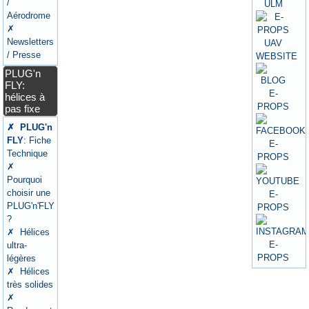
/
Aérodrome
✗
Newsletters
/ Presse
PLUG'n
FLY:
hélices à
pas fixe
✗ PLUG'n
FLY
: Fiche
Technique
✗
Pourquoi
choisir une
PLUG'n'FLY
?
✗ Hélices
ultra-
légères
✗ Hélices
très solides
✗