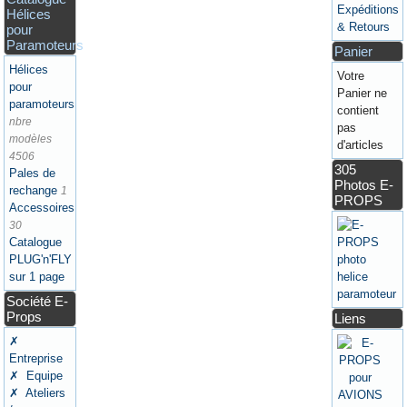
Expéditions
Hélices
& Retours
pour
Paramoteurs
Panier
Hélices
Votre
pour
Panier ne
paramoteurs
contient
nbre
pas
modèles
d'articles
4506
305
Pales de
Photos E-
rechange
1
PROPS
Accessoires
30
Catalogue
PLUG'n'FLY
sur 1 page
Société E-
Props
Liens
✗
Entreprise
✗ Equipe
✗ Ateliers