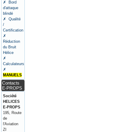
✗ Bord
d'attaque
blindé
✗ Qualité
/
Certification
✗
Réduction
du Bruit
Hélice
✗
Calculateurs
✗
MANUELS
Contacts
E-PROPS
Société
HELICES
E-PROPS
195, Route
de
l'Aviation
ZI