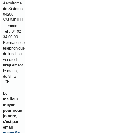
Aérodrome
de Sisteron
04200
VAUMEILH
- France
Tel : 04 92
34 00 00
Permanence
téléphonique
du lundi au
vendredi
uniquement
le matin,
de 9h à
12h
Le
meilleur
moyen
pour nous
joindre,
c'est par
email :
mateo@e-