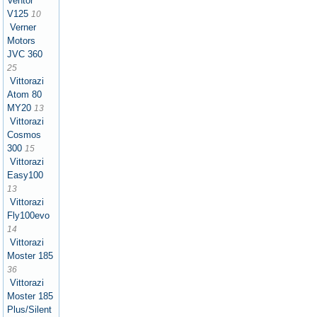
Ventor
V125
10
Verner
Motors
JVC 360
25
Vittorazi
Atom 80
MY20
13
Vittorazi
Cosmos
300
15
Vittorazi
Easy100
13
Vittorazi
Fly100evo
14
Vittorazi
Moster 185
36
Vittorazi
Moster 185
Plus/Silent