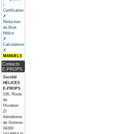
/
Certification
✗
Réduction
du Bruit
Hélice
✗
Calculateurs
✗
MANUELS
Contacts
E-PROPS
Société
HELICES
E-PROPS
195, Route
de
l'Aviation
ZI
Aérodrome
de Sisteron
04200
VAUMEILH