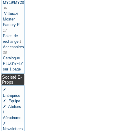
MY19/MY20/MY21/MY22/MY25
36
Vittorazi
Moster
Factory R
17
Pales de
rechange
1
Accessoires
30
Catalogue
PLUG'n'FLY
sur 1 page
Société E-
Props
✗
Entreprise
✗ Equipe
✗ Ateliers
/
Aérodrome
✗
Newsletters