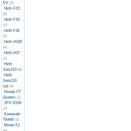
EV
20
Hirth F23
66
Hirth F33
53
Hirth F36
45
Hirth H32E
66
Hirth H37
23
Hirth
Solo210
66
Hirth
Solo210
std
36
Honda VT
Quattro
22
JPX D330
14
Kawasaki
TA440
52
Minari F1
50