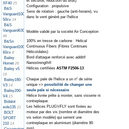
et sécurité, réduction du bruit)
XF40
25
Configuration : propulsive
B&S
Sens de rotation : gauche (anti-horaire), vu
Vanguard1000
dans le vent généré par l'hélice
50cv
14
B&S
Vanguard630
Modèle validé par la société Air Conception
46
100% en tresse de carbone : Helical
B&Sn
Continuous Fibers (Fibres Continues
Vanguard1000
Hélicoïdales)
60cv
8
Bord d'attaque renforcé avec additif
Bailey
Nanostrength®
Hornet
26
Hélices certifiées
ASTM F2506-13
Bailey v5
19
Chaque pale de l'hélice a un n° de série
Bailey180-
unique =>
possibilité de changer une
V3
14
seule pale si nécessaire
Bailey200-
Hélice livrée prête à monter, sans visserie ni
V4
15
contreplaque.
Bidalot
Les hélices PLUG'n'FLY sont fixées au
eole135
21
moteur par des vis (nombre et diamètre des
BOLT
vis selon modèle) qui serrent une
SPORT
contreplaque en aluminium (diamètre 90
210
14
mm).
Ciscomotors