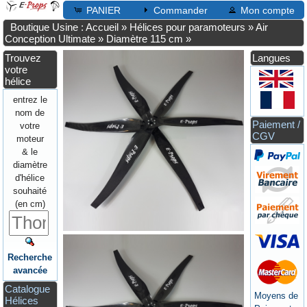
PANIER
Commander
Mon compte
Boutique Usine : Accueil
»
Hélices pour paramoteurs
»
Air
Conception Ultimate
»
Diamètre 115 cm
»
Trouvez
Langues
votre
hélice
entrez le
nom de
Paiement /
votre
CGV
moteur
& le
diamètre
d'hélice
souhaité
(en cm)
Recherche
avancée
Catalogue
Moyens de
Hélices