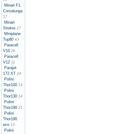
Minari F1
Corsalunga
17
Minari
Stratos
27
Miniplane
Top80
43
Paracell
V10
26
Paracell
V12
11
Parajet
172 XT
24
Polini
Thor100
14
Polini
Thor130
14
Polini
Thor190
21
Polini
Thor190
evo
15
Polini