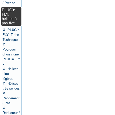
/ Presse
PLUG'n
FLY:
hélices à
pas fixe
✗ PLUG'n
FLY
: Fiche
Technique
✗
Pourquoi
choisir une
PLUG'n'FLY
?
✗ Hélices
ultra-
légères
✗ Hélices
très solides
✗
Rendement
/ Pas
✗
Réducteur /