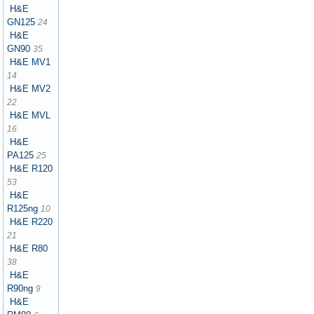
H&E
GN125
24
H&E
GN90
35
H&E MV1
14
H&E MV2
22
H&E MVL
16
H&E
PA125
25
H&E R120
53
H&E
R125ng
10
H&E R220
21
H&E R80
38
H&E
R90ng
9
H&E