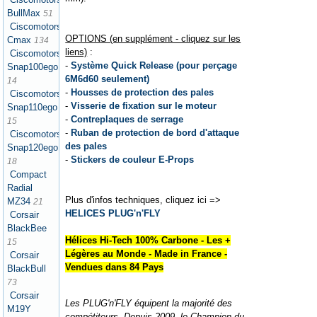
BullMax
51
Ciscomotors
OPTIONS (en supplément - cliquez sur les
Cmax
134
liens)
:
Ciscomotors
-
Système Quick Release (pour perçage
Snap100ego
6M6d60 seulement)
14
-
Housses de protection des pales
Ciscomotors
-
Visserie de fixation sur le moteur
Snap110ego
-
Contreplaques de serrage
15
-
Ruban de protection de bord d'attaque
Ciscomotors
des pales
Snap120ego
-
Stickers de couleur E-Props
18
Compact
Radial
Plus d'infos techniques, cliquez ici =>
MZ34
21
HELICES PLUG'n'FLY
Corsair
BlackBee
Hélices Hi-Tech 100% Carbone - Les +
15
Légères au Monde - Made in France -
Corsair
Vendues dans 84 Pays
BlackBull
73
Corsair
Les PLUG'n'FLY équipent la majorité des
M19Y
compétiteurs. Depuis 2009, le Champion du