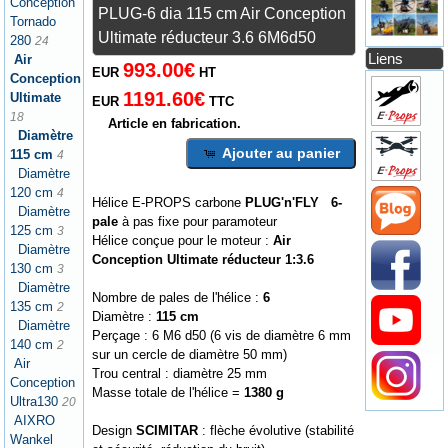
Conception
PLUG-6 dia 115 cm Air Conception
Tornado
Ultimate réducteur 3.6 6M6d50
280
24
Liens
Air
993.00€
EUR
HT
Conception
1191.60€
Ultimate
EUR
TTC
18
Article en fabrication.
Diamètre
Ajouter au panier
115 cm
4
Diamètre
120 cm
4
Hélice E-PROPS carbone
PLUG'n'FLY 6-
Diamètre
pale
à pas fixe pour paramoteur
125 cm
3
Hélice conçue pour le moteur :
Air
Diamètre
Conception Ultimate réducteur 1:3.6
130 cm
3
Diamètre
Nombre de pales de l'hélice :
6
135 cm
2
Diamètre :
115 cm
Diamètre
Perçage : 6 M6 d50 (6 vis de diamètre 6 mm
140 cm
2
sur un cercle de diamètre 50 mm)
Air
Trou central : diamètre 25 mm
Conception
Masse totale de l'hélice =
1380 g
Ultra130
20
AIXRO
Design
SCIMITAR
: flèche évolutive (stabilité
Wankel