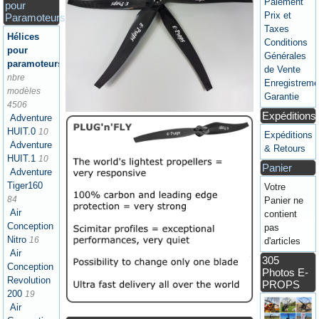
Paiement
pour
Prix et
Paramoteurs
Taxes
Hélices
Conditions
pour
Générales
paramoteurs
de Vente
nbre
Enregistreme
modèles
Garantie
4506
Expéditions
Adventure
HUIT.0
10
Expéditions
Adventure
& Retours
HUIT.1
10
Panier
Adventure
Tiger160
Votre
84
Panier ne
Air
contient
Conception
pas
Nitro
16
d'articles
Air
305
Conception
Photos E-
Revolution
PROPS
200
19
Air