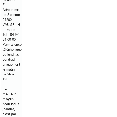
ZI
Aérodrome
de Sisteron
04200
VAUMEILH
- France
Tel : 04 92
34 00 00
Permanence
téléphonique
du lundi au
vendredi
uniquement
le matin,
de 9h à
12h
Le
meilleur
moyen
pour nous
joindre,
c'est par