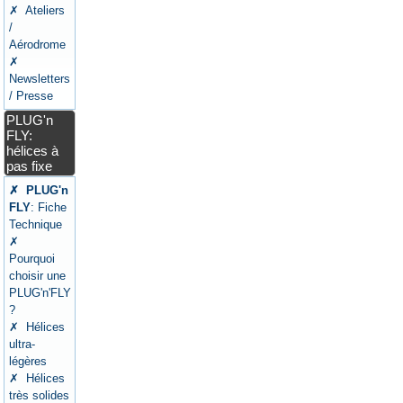
✗ Ateliers
/
Aérodrome
✗
Newsletters
/ Presse
PLUG'n
FLY:
hélices à
pas fixe
✗ PLUG'n
FLY
: Fiche
Technique
✗
Pourquoi
choisir une
PLUG'n'FLY
?
✗ Hélices
ultra-
légères
✗ Hélices
très solides