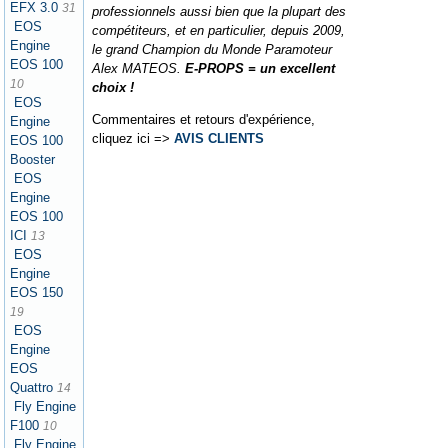
EFX 3.0
31
professionnels aussi bien que la plupart des
EOS
compétiteurs, et en particulier, depuis 2009,
Engine
le grand Champion du Monde Paramoteur
EOS 100
Alex MATEOS.
E-PROPS = un excellent
10
choix !
EOS
Commentaires et retours d'expérience,
Engine
cliquez ici =>
AVIS CLIENTS
EOS 100
Booster
EOS
Engine
EOS 100
ICI
13
EOS
Engine
EOS 150
19
EOS
Engine
EOS
Quattro
14
Fly Engine
F100
10
Fly Engine