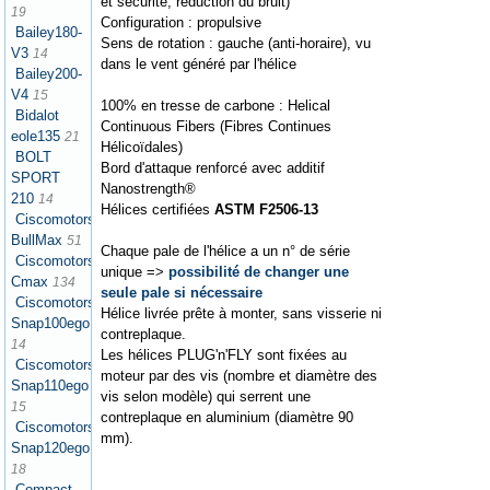
et sécurité, réduction du bruit)
19
Configuration : propulsive
Bailey180-
Sens de rotation : gauche (anti-horaire), vu
V3
14
dans le vent généré par l'hélice
Bailey200-
V4
15
100% en tresse de carbone : Helical
Bidalot
Continuous Fibers (Fibres Continues
eole135
21
Hélicoïdales)
BOLT
Bord d'attaque renforcé avec additif
SPORT
Nanostrength®
210
14
Hélices certifiées
ASTM F2506-13
Ciscomotors
BullMax
51
Chaque pale de l'hélice a un n° de série
Ciscomotors
unique =>
possibilité de changer une
Cmax
134
seule pale si nécessaire
Ciscomotors
Hélice livrée prête à monter, sans visserie ni
Snap100ego
contreplaque.
14
Les hélices PLUG'n'FLY sont fixées au
Ciscomotors
moteur par des vis (nombre et diamètre des
Snap110ego
vis selon modèle) qui serrent une
15
contreplaque en aluminium (diamètre 90
Ciscomotors
mm).
Snap120ego
18
Compact