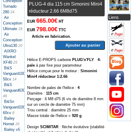
Conception
PLUG-4 dia 115 cm Simonini Mini4
Tornado
réducteur 2.66 6M8d75
280
24
Liens
Air
665.00€
EUR
HT
Conception
798.00€
Ultimate
18
EUR
TTC
Air
Article en fabrication.
Conception
Ajouter au panier
Ultra130
20
AIXRO
Wankel
Hélice E-PROPS carbone
PLUG'n'FLY 4-
XF40
25
pale
à pas fixe pour paramoteur
B&S
Hélice conçue pour le moteur :
Simonini
Vanguard1000
Mini4 réducteur 1:2.66
50cv
14
B&S
Nombre de pales de l'hélice :
4
Vanguard630
Diamètre :
115 cm
46
Perçage : 6 M8 d75 (6 vis de diamètre 8 mm
B&Sn
sur un cercle de diamètre 75 mm)
Vanguard1000
Trou central : diamètre 25 mm
60cv
8
Masse totale de l'hélice =
920 g
Bailey
Hornet
26
Design
SCIMITAR
: flèche évolutive (stabilité
Bailey v5