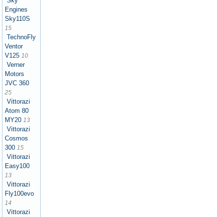
Sky
Engines
Sky110S
15
TechnoFly
Ventor
V125
10
Verner
Motors
JVC 360
25
Vittorazi
Atom 80
MY20
13
Vittorazi
Cosmos
300
15
Vittorazi
Easy100
13
Vittorazi
Fly100evo
14
Vittorazi