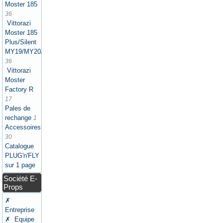
Moster 185
36
Vittorazi
Moster 185
Plus/Silent
MY19/MY20/MY21/MY22/MY25
36
Vittorazi
Moster
Factory R
17
Pales de
rechange
1
Accessoires
30
Catalogue
PLUG'n'FLY
sur 1 page
Société E-
Props
✗
Entreprise
✗ Equipe