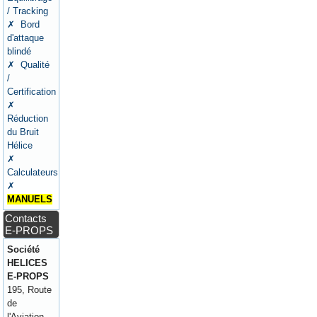
/ Tracking
✗ Bord
d'attaque
blindé
✗ Qualité
/
Certification
✗
Réduction
du Bruit
Hélice
✗
Calculateurs
✗
MANUELS
Contacts
E-PROPS
Société
HELICES
E-PROPS
195, Route
de
l'Aviation