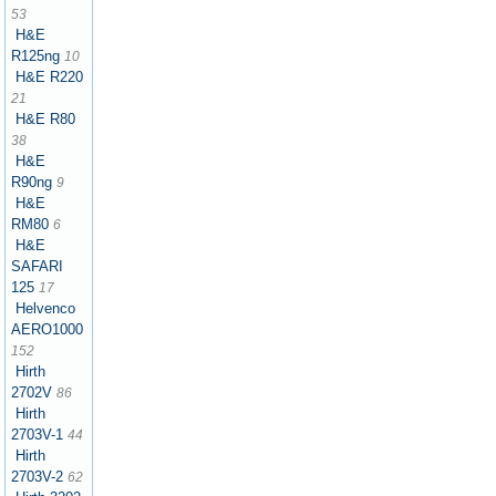
53
H&E
R125ng
10
H&E R220
21
H&E R80
38
H&E
R90ng
9
H&E
RM80
6
H&E
SAFARI
125
17
Helvenco
AERO1000
152
Hirth
2702V
86
Hirth
2703V-1
44
Hirth
2703V-2
62