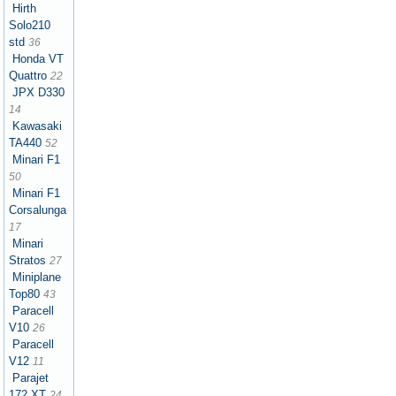
Hirth
Solo210
std
36
Honda VT
Quattro
22
JPX D330
14
Kawasaki
TA440
52
Minari F1
50
Minari F1
Corsalunga
17
Minari
Stratos
27
Miniplane
Top80
43
Paracell
V10
26
Paracell
V12
11
Parajet
172 XT
24