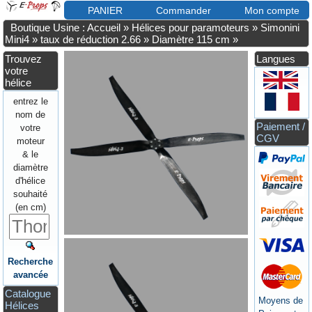
PANIER
Commander
Mon compte
Boutique Usine : Accueil
»
Hélices pour paramoteurs
»
Simonini
Mini4
»
taux de réduction 2.66
»
Diamètre 115 cm
»
Trouvez
Langues
votre
hélice
entrez le
nom de
Paiement /
votre
CGV
moteur
& le
diamètre
d'hélice
souhaité
(en cm)
Recherche
avancée
Catalogue
Moyens de
Hélices