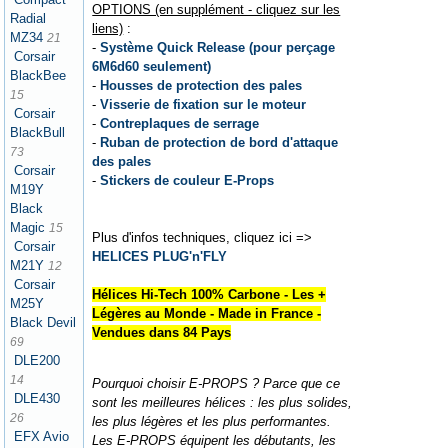
OPTIONS (en supplément - cliquez sur les
Radial
liens)
:
MZ34
21
-
Système Quick Release (pour perçage
Corsair
6M6d60 seulement)
BlackBee
-
Housses de protection des pales
15
-
Visserie de fixation sur le moteur
Corsair
-
Contreplaques de serrage
BlackBull
-
Ruban de protection de bord d'attaque
73
des pales
Corsair
-
Stickers de couleur E-Props
M19Y
Black
Magic
15
Plus d'infos techniques, cliquez ici =>
Corsair
HELICES PLUG'n'FLY
M21Y
12
Corsair
Hélices Hi-Tech 100% Carbone - Les +
M25Y
Légères au Monde - Made in France -
Black Devil
Vendues dans 84 Pays
69
DLE200
14
Pourquoi choisir E-PROPS ? Parce que ce
DLE430
sont les meilleures hélices : les plus solides,
26
les plus légères et les plus performantes.
EFX Avio
Les E-PROPS équipent les débutants, les