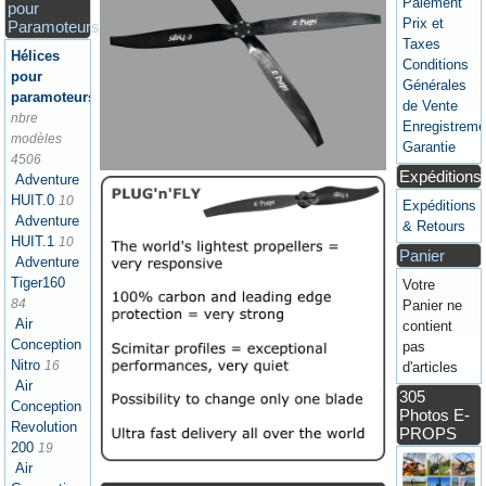
Paiement
pour
Prix et
Paramoteurs
Taxes
Hélices
Conditions
pour
Générales
paramoteurs
de Vente
nbre
Enregistreme
modèles
Garantie
4506
Expéditions
Adventure
HUIT.0
10
Expéditions
Adventure
& Retours
HUIT.1
10
Panier
Adventure
Tiger160
Votre
84
Panier ne
Air
contient
Conception
pas
Nitro
16
d'articles
Air
305
Conception
Photos E-
Revolution
PROPS
200
19
Air