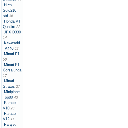
Hirth
Solo210
std
36
Honda VT
Quattro
22
JPX D330
14
Kawasaki
TA440
52
Minari F1
50
Minari F1
Corsalunga
17
Minari
Stratos
27
Miniplane
Top80
43
Paracell
V10
26
Paracell
V12
11
Parajet