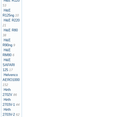
H&E R120
53
H&E
R125ng
10
H&E R220
21
H&E R80
38
H&E
R90ng
9
H&E
RM80
6
H&E
SAFARI
125
17
Helvenco
AERO1000
152
Hirth
2702V
86
Hirth
2703V-1
44
Hirth
2703V-2
62