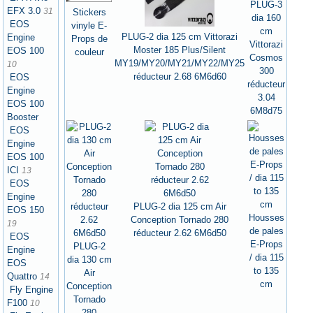
PLUG-3
EFX 3.0
31
Stickers
dia 160
EOS
vinyle E-
cm
PLUG-2 dia 125 cm Vittorazi
Engine
Props de
Vittorazi
Moster 185 Plus/Silent
EOS 100
couleur
Cosmos
MY19/MY20/MY21/MY22/MY25
10
300
réducteur 2.68 6M6d60
EOS
réducteur
Engine
3.04
EOS 100
6M8d75
Booster
EOS
Engine
EOS 100
ICI
13
EOS
Engine
PLUG-2 dia 125 cm Air
EOS 150
Housses
Conception Tornado 280
19
de pales
réducteur 2.62 6M6d50
EOS
E-Props
PLUG-2
Engine
/ dia 115
dia 130 cm
EOS
to 135
Air
Quattro
14
cm
Conception
Fly Engine
Tornado
F100
10
280