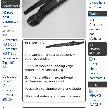
pour
Expéditions
Paramoteurs
& Retours
Hélices
Panier
pour
Votre
paramoteurs
Panier ne
nbre
contient
modèles
pas
4506
d'articles
Adventure
HUIT.0
10
305
Photos E-
Adventure
PROPS
HUIT.1
10
Adventure
Tiger160
84
Air
Conception
Nitro
16
Liens
Air
Conception
Revolution
200
19
Air