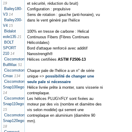
et sécurité, réduction du bruit)
19
Bailey180-
Configuration : propulsive
V3
Sens de rotation : gauche (anti-horaire), vu
14
Bailey200-
dans le vent généré par l'hélice
V4
15
Bidalot
100% en tresse de carbone : Helical
eole135
Continuous Fibers (Fibres Continues
21
BOLT
Hélicoïdales)
SPORT
Bord d'attaque renforcé avec additif
210
Nanostrength®
14
Ciscomotors
Hélices certifiées
ASTM F2506-13
BullMax
51
Ciscomotors
Chaque pale de l'hélice a un n° de série
Cmax
unique =>
possibilité de changer une
134
Ciscomotors
seule pale si nécessaire
Snap100ego
Hélice livrée prête à monter, sans visserie ni
contreplaque.
14
Ciscomotors
Les hélices PLUG'n'FLY sont fixées au
Snap110ego
moteur par des vis (nombre et diamètre des
vis selon modèle) qui serrent une
15
Ciscomotors
contreplaque en aluminium (diamètre 90
Snap120ego
mm).
18
Compact