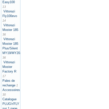
Easy100
13
Vittorazi
Fly100evo
14
Vittorazi
Moster 185
36
Vittorazi
Moster 185
Plus/Silent
MY19/MY20/MY21/MY22/MY25
36
Vittorazi
Moster
Factory R
17
Pales de
rechange
1
Accessoires
30
Catalogue
PLUG'n'FLY
sur 1 page