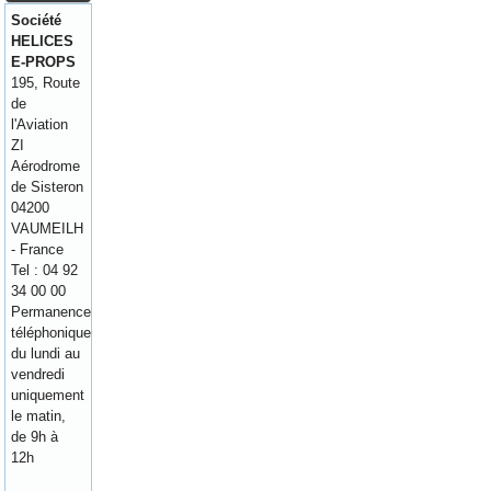
Société
HELICES
E-PROPS
195, Route
de
l'Aviation
ZI
Aérodrome
de Sisteron
04200
VAUMEILH
- France
Tel : 04 92
34 00 00
Permanence
téléphonique
du lundi au
vendredi
uniquement
le matin,
de 9h à
12h