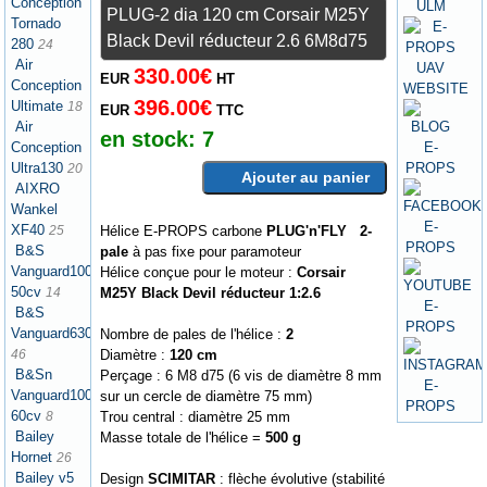
Conception
PLUG-2 dia 120 cm Corsair M25Y
Tornado
Black Devil réducteur 2.6 6M8d75
280
24
Air
330.00€
EUR
HT
Conception
396.00€
Ultimate
18
EUR
TTC
Air
en stock:
7
Conception
Ultra130
20
Ajouter au panier
AIXRO
Wankel
XF40
Hélice E-PROPS carbone
PLUG'n'FLY 2-
25
B&S
pale
à pas fixe pour paramoteur
Vanguard1000
Hélice conçue pour le moteur :
Corsair
50cv
M25Y Black Devil réducteur 1:2.6
14
B&S
Vanguard630
Nombre de pales de l'hélice :
2
Diamètre :
120 cm
46
B&Sn
Perçage : 6 M8 d75 (6 vis de diamètre 8 mm
Vanguard1000
sur un cercle de diamètre 75 mm)
60cv
Trou central : diamètre 25 mm
8
Bailey
Masse totale de l'hélice =
500 g
Hornet
26
Bailey v5
Design
SCIMITAR
: flèche évolutive (stabilité