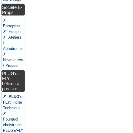
Société E-
Props
✗
Entreprise
✗ Equipe
✗ Ateliers
/
Aérodrome
✗
Newsletters
/ Presse
PLUG'n
FLY:
hélices à
pas fixe
✗ PLUG'n
FLY
: Fiche
Technique
✗
Pourquoi
choisir une
PLUG'n'FLY