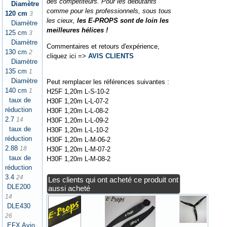
des compétiteurs. Pour les débutants
Diamètre
comme pour les professionnels, sous tous
120 cm
3
les cieux,
les E-PROPS sont de loin les
Diamètre
meilleures hélices !
125 cm
3
Diamètre
Commentaires et retours d'expérience,
130 cm
2
cliquez ici =>
AVIS CLIENTS
Diamètre
135 cm
1
Diamètre
Peut remplacer les références suivantes :
140 cm
1
H25F 1,20m L-S-10-2
taux de
H30F 1,20m L-L-07-2
réduction
H30F 1,20m L-L-08-2
2.7
14
H30F 1,20m L-L-09-2
taux de
H30F 1,20m L-L-10-2
réduction
H30F 1,20m L-M-06-2
2.88
18
H30F 1,20m L-M-07-2
taux de
H30F 1,20m L-M-08-2
réduction
3.4
24
Les clients qui ont acheté ce produit ont
DLE200
aussi acheté
14
DLE430
26
EFX Avio