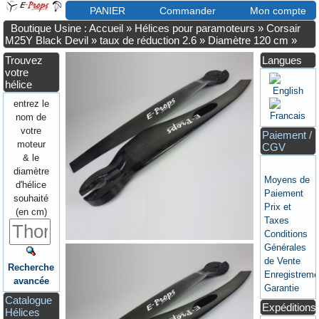
PANIER
Commander
Mon compte
Boutique Usine : Accueil
»
Hélices pour paramoteurs
»
Corsair
M25Y Black Devil
»
taux de réduction 2.6
»
Diamètre 120 cm
»
Trouvez
Langues
votre
hélice
entrez le
nom de
votre
Paiement /
moteur
CGV
& le
diamètre
Moyens de
d'hélice
Paiement
souhaité
Prix et
(en cm)
Taxes
Conditions
Générales
de Vente
Recherche
Enregistreme
avancée
Garantie
Catalogue
Expéditions
Hélices