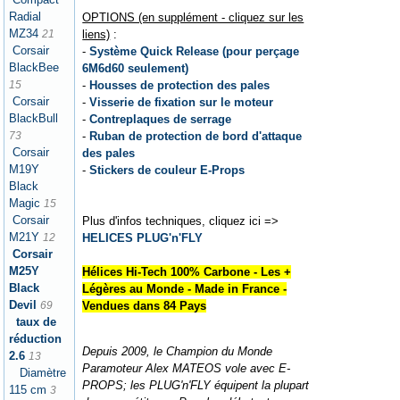
Radial
OPTIONS (en supplément - cliquez sur les
MZ34
liens)
:
21
Corsair
-
Système Quick Release (pour perçage
BlackBee
6M6d60 seulement)
-
Housses de protection des pales
15
Corsair
-
Visserie de fixation sur le moteur
BlackBull
-
Contreplaques de serrage
-
Ruban de protection de bord d'attaque
73
Corsair
des pales
M19Y
-
Stickers de couleur E-Props
Black
Magic
15
Corsair
Plus d'infos techniques, cliquez ici =>
M21Y
HELICES PLUG'n'FLY
12
Corsair
M25Y
Hélices Hi-Tech 100% Carbone - Les +
Black
Légères au Monde - Made in France -
Devil
Vendues dans 84 Pays
69
taux de
réduction
Depuis 2009, le Champion du Monde
2.6
13
Paramoteur Alex MATEOS vole avec E-
Diamètre
PROPS; les PLUG'n'FLY équipent la plupart
115 cm
3