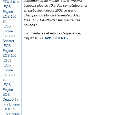
performantes au monde. Les E-PROPS
EFX 3.0
31
équipent plus de 70% des compétiteurs, et
EOS
en particulier, depuis 2009, le grand
Engine
Champion du Monde Paramoteur Alex
EOS 100
MATEOS.
E-PROPS : les meilleures
10
hélices !
EOS
Engine
Commentaires et retours d'expérience,
EOS 100
cliquez ici =>
AVIS CLIENTS
Booster
EOS
Engine
EOS 100
ICI
13
EOS
Engine
EOS 150
19
EOS
Engine
EOS
Quattro
14
Fly Engine
F100
10
Fly Engine