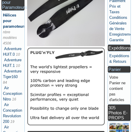
Paiement
pour
Prix et
Paramoteurs
Taxes
Hélices
Conditions
pour
Générales
paramoteurs
de Vente
nbre
Enregistreme
modèles
Garantie
4506
Expéditions
Adventure
HUIT.0
10
Expéditions
Adventure
& Retours
HUIT.1
10
Panier
Adventure
Tiger160
Votre
84
Panier ne
Air
contient
Conception
pas
Nitro
16
d'articles
Air
305
Conception
Photos E-
Revolution
PROPS
200
19
Air