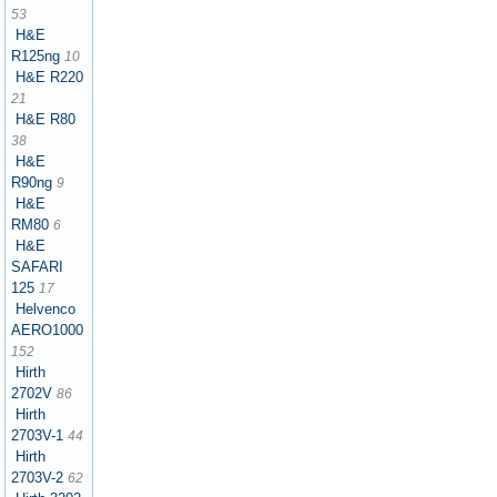
53
H&E
R125ng
10
H&E R220
21
H&E R80
38
H&E
R90ng
9
H&E
RM80
6
H&E
SAFARI
125
17
Helvenco
AERO1000
152
Hirth
2702V
86
Hirth
2703V-1
44
Hirth
2703V-2
62