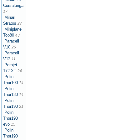
Corsalunga
17
Minari
Stratos
27
Miniplane
Top80
43
Paracell
V10
26
Paracell
V12
11
Parajet
172 XT
24
Polini
Thor100
14
Polini
Thor130
14
Polini
Thor190
21
Polini
Thor190
evo
15
Polini
Thor190