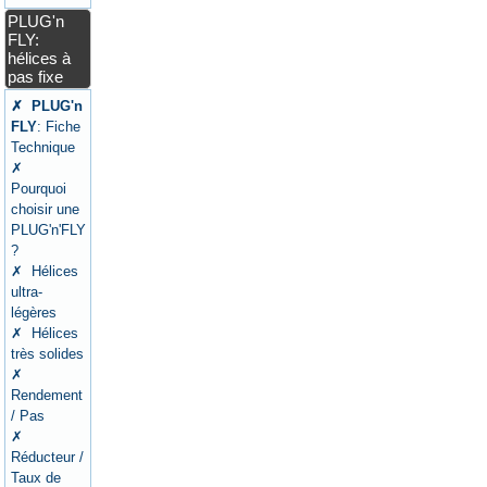
PLUG'n
FLY:
hélices à
pas fixe
✗ PLUG'n
FLY
: Fiche
Technique
✗
Pourquoi
choisir une
PLUG'n'FLY
?
✗ Hélices
ultra-
légères
✗ Hélices
très solides
✗
Rendement
/ Pas
✗
Réducteur /
Taux de