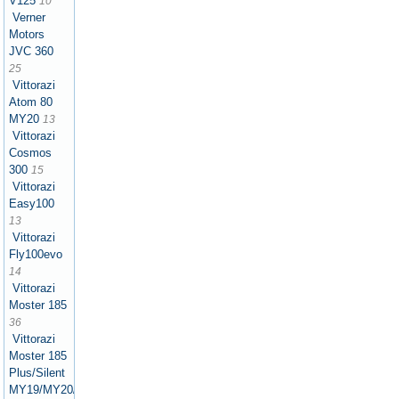
V125
10
Verner
Motors
JVC 360
25
Vittorazi
Atom 80
MY20
13
Vittorazi
Cosmos
300
15
Vittorazi
Easy100
13
Vittorazi
Fly100evo
14
Vittorazi
Moster 185
36
Vittorazi
Moster 185
Plus/Silent
MY19/MY20/MY21/MY22/MY25