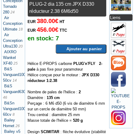
Conception
PLUG-2 dia 135 cm JPX D330
Tornado
réducteur 2.38 6M6d50
280
24
Liens
Air
380.00€
EUR
HT
Conception
456.00€
Ultimate
18
EUR
TTC
Air
en stock:
7
Conception
Ultra130
20
Ajouter au panier
AIXRO
Wankel
XF40
Hélice E-PROPS carbone
PLUG'n'FLY 2-
25
B&S
pale
à pas fixe pour paramoteur
Vanguard1000
Hélice conçue pour le moteur :
JPX D330
50cv
réducteur 1:2.38
14
B&S
Vanguard630
Nombre de pales de l'hélice :
2
Diamètre :
135 cm
46
B&Sn
Perçage : 6 M6 d50 (6 vis de diamètre 6 mm
Vanguard1000
sur un cercle de diamètre 50 mm)
60cv
Trou central : diamètre 25 mm
8
Bailey
Masse totale de l'hélice =
520 g
Hornet
26
Bailey v5
Design
SCIMITAR
: flèche évolutive (stabilité