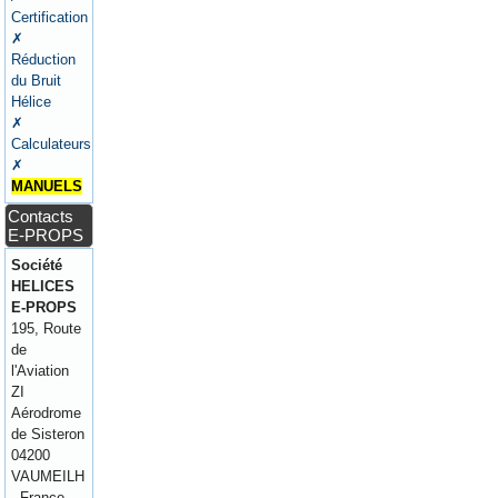
Certification
✗
Réduction
du Bruit
Hélice
✗
Calculateurs
✗
MANUELS
Contacts
E-PROPS
Société
HELICES
E-PROPS
195, Route
de
l'Aviation
ZI
Aérodrome
de Sisteron
04200
VAUMEILH
- France