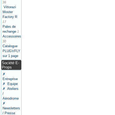
36
Vittorazi
Moster
Factory R
17
Pales de
rechange
1
Accessoires
30
Catalogue
PLUG'n'FLY
sur 1 page
Société E-
Props
✗
Entreprise
✗ Equipe
✗ Ateliers
/
Aérodrome
✗
Newsletters
/ Presse