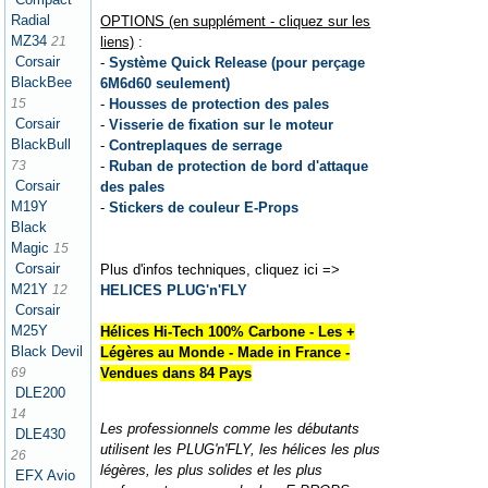
Radial
OPTIONS (en supplément - cliquez sur les
MZ34
liens)
:
21
Corsair
-
Système Quick Release (pour perçage
BlackBee
6M6d60 seulement)
-
Housses de protection des pales
15
Corsair
-
Visserie de fixation sur le moteur
BlackBull
-
Contreplaques de serrage
-
Ruban de protection de bord d'attaque
73
Corsair
des pales
M19Y
-
Stickers de couleur E-Props
Black
Magic
15
Corsair
Plus d'infos techniques, cliquez ici =>
M21Y
HELICES PLUG'n'FLY
12
Corsair
M25Y
Hélices Hi-Tech 100% Carbone - Les +
Black Devil
Légères au Monde - Made in France -
Vendues dans 84 Pays
69
DLE200
14
Les professionnels comme les débutants
DLE430
utilisent les PLUG'n'FLY, les hélices les plus
26
légères, les plus solides et les plus
EFX Avio