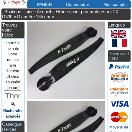
PANIER
Commander
Mon compte
Boutique Usine : Accueil
»
Hélices pour paramoteurs
»
JPX
D330
»
Diamètre 135 cm
»
Trouvez
Langues
votre
hélice
entrez le
nom de
Paiement /
votre
CGV
moteur
& le
diamètre
d'hélice
souhaité
(en cm)
Recherche
avancée
Catalogue
Moyens de
Hélices