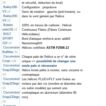
et sécurité, réduction du bruit)
19
Bailey180-
Configuration : propulsive
V3
Sens de rotation : gauche (anti-horaire), vu
14
Bailey200-
dans le vent généré par l'hélice
V4
15
Bidalot
100% en tresse de carbone : Helical
eole135
Continuous Fibers (Fibres Continues
21
BOLT
Hélicoïdales)
SPORT
Bord d'attaque renforcé avec additif
210
Nanostrength®
14
Ciscomotors
Hélices certifiées
ASTM F2506-13
BullMax
51
Ciscomotors
Chaque pale de l'hélice a un n° de série
Cmax
unique =>
possibilité de changer une
134
Ciscomotors
seule pale si nécessaire
Snap100ego
Hélice livrée prête à monter, sans visserie ni
contreplaque.
14
Ciscomotors
Les hélices PLUG'n'FLY sont fixées au
Snap110ego
moteur par des vis (nombre et diamètre des
vis selon modèle) qui serrent une
15
Ciscomotors
contreplaque en aluminium (diamètre 90
Snap120ego
mm).
18
Compact