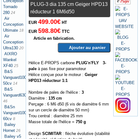
Conception
PLUG-3 dia 135 cm Geiger HPD13
Tornado
réducteur 1 6M6d50
280
24
Air
499.00€
EUR
HT
Conception
598.80€
Ultimate
18
EUR
TTC
Air
Article en fabrication.
Conception
Ajouter au panier
Ultra130
20
AIXRO
Wankel
Hélice E-PROPS carbone
PLUG'n'FLY 3-
XF40
25
pale
à pas fixe pour paramoteur
B&S
Hélice conçue pour le moteur :
Geiger
Vanguard1000
HPD13 réducteur 1:1
50cv
14
B&S
Nombre de pales de l'hélice :
3
Vanguard630
Diamètre :
135 cm
46
Perçage : 6 M6 d50 (6 vis de diamètre 6 mm
B&Sn
sur un cercle de diamètre 50 mm)
Vanguard1000
Trou central : diamètre 25 mm
60cv
8
Masse totale de l'hélice =
750 g
Bailey
Hornet
26
Design
SCIMITAR
: flèche évolutive (stabilité
Bailey v5