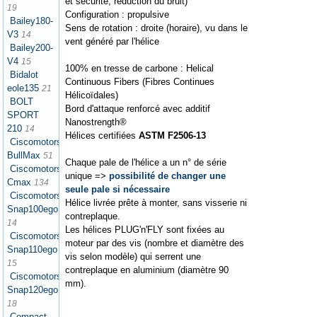
et sécurité, réduction du bruit)
19
Configuration : propulsive
Bailey180-
Sens de rotation : droite (horaire), vu dans le
V3
14
vent généré par l'hélice
Bailey200-
V4
15
100% en tresse de carbone : Helical
Bidalot
Continuous Fibers (Fibres Continues
eole135
21
Hélicoïdales)
BOLT
Bord d'attaque renforcé avec additif
SPORT
Nanostrength®
210
14
Hélices certifiées
ASTM F2506-13
Ciscomotors
BullMax
51
Chaque pale de l'hélice a un n° de série
Ciscomotors
unique =>
possibilité de changer une
Cmax
134
seule pale si nécessaire
Ciscomotors
Hélice livrée prête à monter, sans visserie ni
Snap100ego
contreplaque.
14
Les hélices PLUG'n'FLY sont fixées au
Ciscomotors
moteur par des vis (nombre et diamètre des
Snap110ego
vis selon modèle) qui serrent une
15
contreplaque en aluminium (diamètre 90
Ciscomotors
mm).
Snap120ego
18
Compact