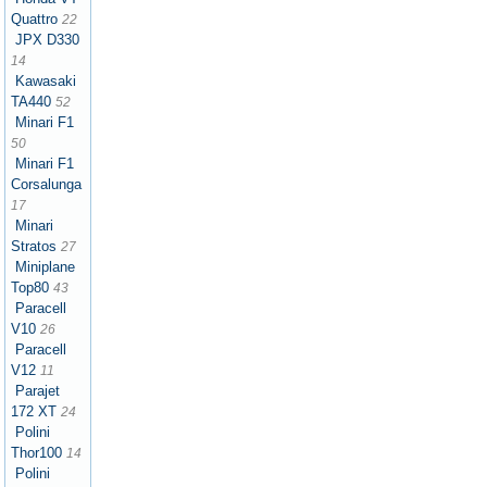
Quattro
22
JPX D330
14
Kawasaki
TA440
52
Minari F1
50
Minari F1
Corsalunga
17
Minari
Stratos
27
Miniplane
Top80
43
Paracell
V10
26
Paracell
V12
11
Parajet
172 XT
24
Polini
Thor100
14
Polini