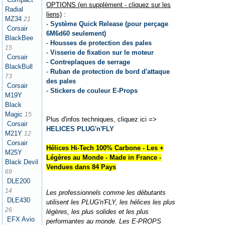
OPTIONS (en supplément - cliquez sur les
Radial
liens)
:
MZ34
21
-
Système Quick Release (pour perçage
Corsair
6M6d60 seulement)
BlackBee
-
Housses de protection des pales
15
-
Visserie de fixation sur le moteur
Corsair
-
Contreplaques de serrage
BlackBull
-
Ruban de protection de bord d'attaque
73
des pales
Corsair
-
Stickers de couleur E-Props
M19Y
Black
Magic
15
Plus d'infos techniques, cliquez ici =>
Corsair
HELICES PLUG'n'FLY
M21Y
12
Corsair
Hélices Hi-Tech 100% Carbone - Les +
M25Y
Légères au Monde - Made in France -
Black Devil
Vendues dans 84 Pays
69
DLE200
14
Les professionnels comme les débutants
DLE430
utilisent les PLUG'n'FLY, les hélices les plus
26
légères, les plus solides et les plus
EFX Avio
performantes au monde. Les E-PROPS