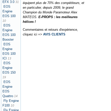
EFX 3.0
31
équipent plus de 70% des compétiteurs, et
EOS
en particulier, depuis 2009, le grand
Engine
Champion du Monde Paramoteur Alex
EOS 100
MATEOS.
E-PROPS : les meilleures
10
hélices !
EOS
Commentaires et retours d'expérience,
Engine
cliquez ici =>
AVIS CLIENTS
EOS 100
Booster
EOS
Engine
EOS 100
ICI
13
EOS
Engine
EOS 150
19
EOS
Engine
EOS
Quattro
14
Fly Engine
F100
10
Fly Engine