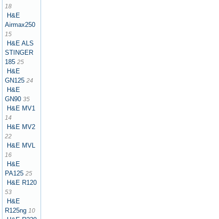
18
H&E
Airmax250
15
H&E ALS
STINGER
185
25
H&E
GN125
24
H&E
GN90
35
H&E MV1
14
H&E MV2
22
H&E MVL
16
H&E
PA125
25
H&E R120
53
H&E
R125ng
10