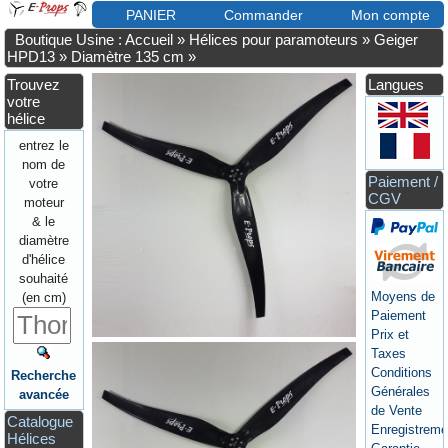
PANIER
Commander
Mon compte
Boutique Usine : Accueil
»
Hélices pour paramoteurs
»
Geiger
HPD13
»
Diamètre 135 cm
»
Trouvez
Langues
votre
hélice
entrez le
nom de
Paiement /
votre
CGV
moteur
& le
diamètre
d'hélice
souhaité
Moyens de
(en cm)
Paiement
Prix et
Taxes
Conditions
Recherche
Générales
avancée
de Vente
Catalogue
Enregistreme
Hélices