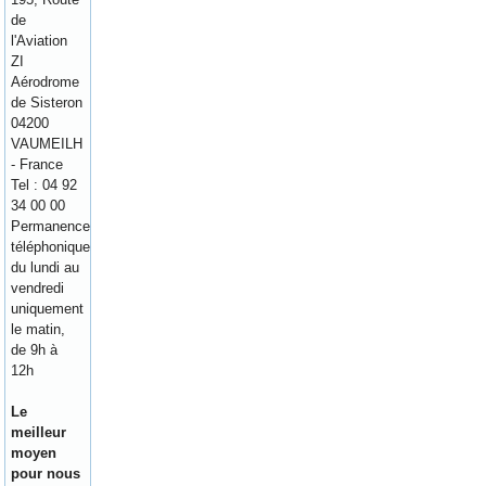
de
l'Aviation
ZI
Aérodrome
de Sisteron
04200
VAUMEILH
- France
Tel : 04 92
34 00 00
Permanence
téléphonique
du lundi au
vendredi
uniquement
le matin,
de 9h à
12h
Le
meilleur
moyen
pour nous