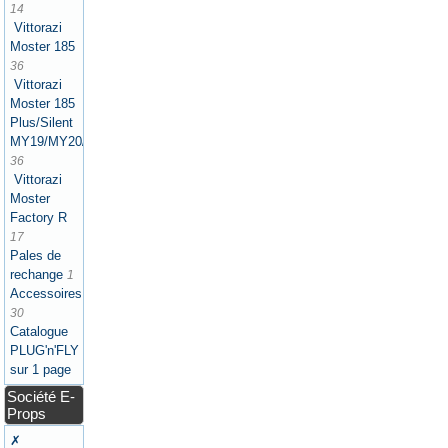
14
Vittorazi
Moster 185
36
Vittorazi
Moster 185
Plus/Silent
MY19/MY20/MY21/MY22/MY25
36
Vittorazi
Moster
Factory R
17
Pales de
rechange
1
Accessoires
30
Catalogue
PLUG'n'FLY
sur 1 page
Société E-
Props
✗