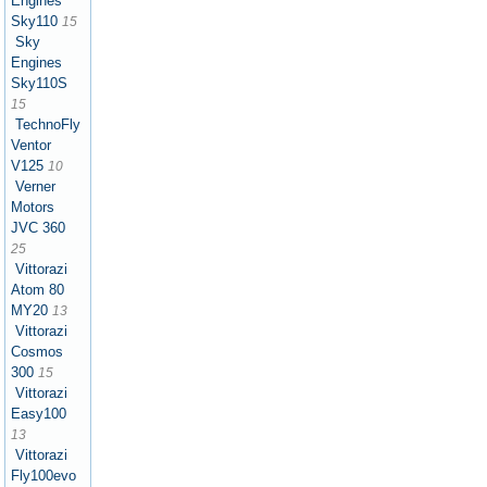
Engines
Sky110
15
Sky
Engines
Sky110S
15
TechnoFly
Ventor
V125
10
Verner
Motors
JVC 360
25
Vittorazi
Atom 80
MY20
13
Vittorazi
Cosmos
300
15
Vittorazi
Easy100
13
Vittorazi
Fly100evo