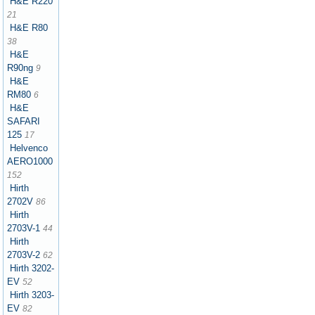
H&E R220
21
H&E R80
38
H&E
R90ng
9
H&E
RM80
6
H&E
SAFARI
125
17
Helvenco
AERO1000
152
Hirth
2702V
86
Hirth
2703V-1
44
Hirth
2703V-2
62
Hirth 3202-
EV
52
Hirth 3203-
EV
82