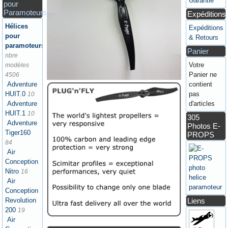
Garantie
pour
Paramoteurs
Expéditions
Hélices
Expéditions
pour
& Retours
paramoteurs
Panier
nbre
Votre
modèles
Panier ne
4506
contient
Adventure
pas
HUIT.0
10
d'articles
Adventure
HUIT.1
10
305
Adventure
Photos E-
Tiger160
PROPS
84
Air
Conception
Nitro
16
Air
Conception
Liens
Revolution
200
19
Air