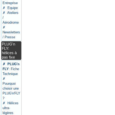
Entreprise
✗ Equipe
✗ Ateliers
/
Aérodrome
✗
Newsletters
/ Presse
PLUG'n
FLY:
hélices à
pas fixe
✗ PLUG'n
FLY
: Fiche
Technique
✗
Pourquoi
choisir une
PLUG'n'FLY
?
✗ Hélices
ultra-
légères