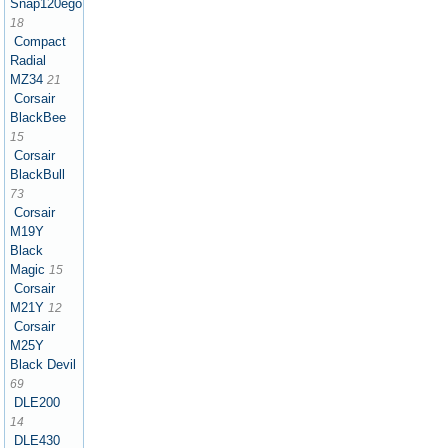
Snap120ego
18
Compact
Radial
MZ34
21
Corsair
BlackBee
15
Corsair
BlackBull
73
Corsair
M19Y
Black
Magic
15
Corsair
M21Y
12
Corsair
M25Y
Black Devil
69
DLE200
14
DLE430