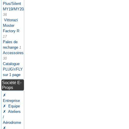
Plus/Silent
MY19/MY20/MY21/MY22/MY25
36
Vittorazi
Moster
Factory R
17
Pales de
rechange
1
Accessoires
30
Catalogue
PLUG'n'FLY
sur 1 page
Société E-
Props
✗
Entreprise
✗ Equipe
✗ Ateliers
/
Aérodrome
✗