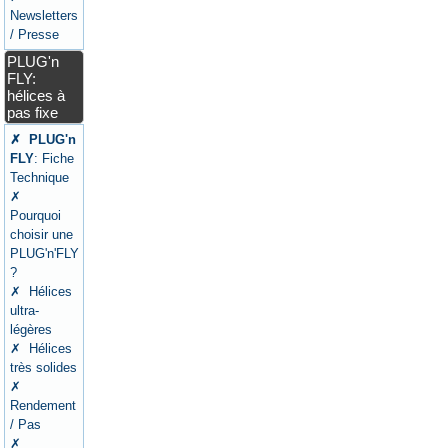
Newsletters
/ Presse
PLUG'n
FLY:
hélices à
pas fixe
✗ PLUG'n
FLY
: Fiche
Technique
✗
Pourquoi
choisir une
PLUG'n'FLY
?
✗ Hélices
ultra-
légères
✗ Hélices
très solides
✗
Rendement
/ Pas
✗