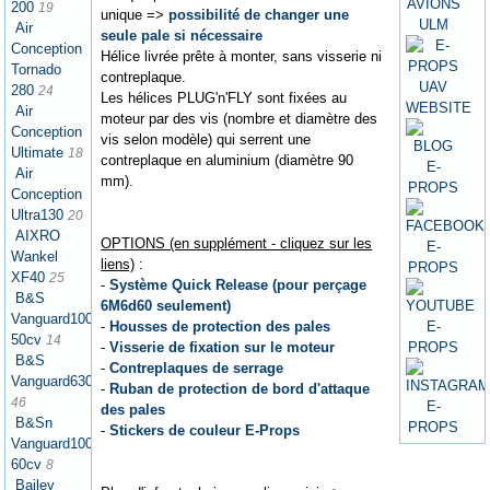
200
19
unique =>
possibilité de changer une
Air
seule pale si nécessaire
Conception
Hélice livrée prête à monter, sans visserie ni
Tornado
contreplaque.
280
24
Les hélices PLUG'n'FLY sont fixées au
Air
moteur par des vis (nombre et diamètre des
Conception
vis selon modèle) qui serrent une
Ultimate
18
contreplaque en aluminium (diamètre 90
Air
mm).
Conception
Ultra130
20
AIXRO
OPTIONS (en supplément - cliquez sur les
Wankel
liens)
:
XF40
25
-
Système Quick Release (pour perçage
B&S
6M6d60 seulement)
Vanguard1000
-
Housses de protection des pales
50cv
14
-
Visserie de fixation sur le moteur
B&S
-
Contreplaques de serrage
Vanguard630
-
Ruban de protection de bord d'attaque
46
des pales
B&Sn
-
Stickers de couleur E-Props
Vanguard1000
60cv
8
Bailey