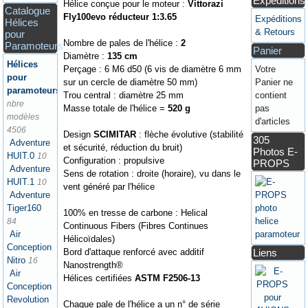
Expéditions
Hélice conçue pour le moteur :
Vittorazi
Catalogue
Fly100evo réducteur 1:3.65
Expéditions
Hélices
& Retours
pour
Nombre de pales de l'hélice :
2
Paramoteurs
Panier
Diamètre :
135 cm
Hélices
Perçage : 6 M6 d50 (6 vis de diamètre 6 mm
Votre
pour
sur un cercle de diamètre 50 mm)
Panier ne
paramoteurs
Trou central : diamètre 25 mm
contient
nbre
Masse totale de l'hélice =
520 g
pas
modèles
d'articles
4506
Design
SCIMITAR
: flèche évolutive (stabilité
305
Adventure
et sécurité, réduction du bruit)
Photos E-
HUIT.0
10
Configuration : propulsive
PROPS
Adventure
Sens de rotation : droite (horaire), vu dans le
HUIT.1
10
vent généré par l'hélice
Adventure
Tiger160
100% en tresse de carbone : Helical
84
Continuous Fibers (Fibres Continues
Air
Hélicoïdales)
Conception
Bord d'attaque renforcé avec additif
Liens
Nitro
16
Nanostrength®
Air
Hélices certifiées
ASTM F2506-13
Conception
Revolution
Chaque pale de l'hélice a un n° de série