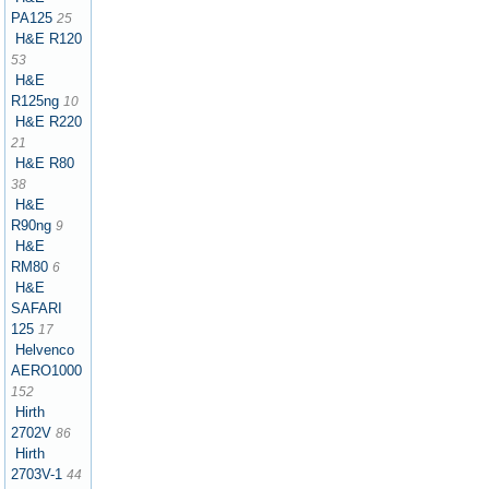
PA125
25
H&E R120
53
H&E
R125ng
10
H&E R220
21
H&E R80
38
H&E
R90ng
9
H&E
RM80
6
H&E
SAFARI
125
17
Helvenco
AERO1000
152
Hirth
2702V
86
Hirth
2703V-1
44