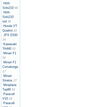
Hirth
Solo210
66
Hirth
Solo210
std
36
Honda VT
Quattro
22
JPX D330
14
Kawasaki
TA440
52
Minari F1
50
Minari F1
Corsalunga
17
Minari
Stratos
27
Miniplane
Top80
43
Paracell
V10
26
Paracell