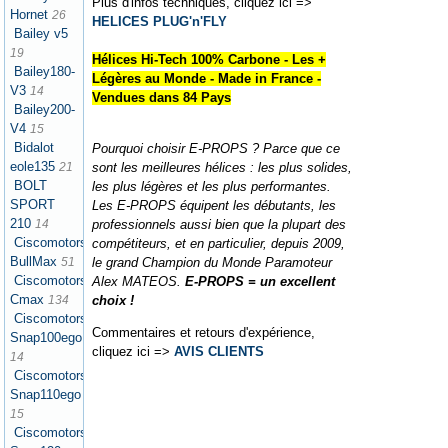
Plus d'infos techniques, cliquez ici =>
Hornet
26
HELICES PLUG'n'FLY
Bailey v5
19
Hélices Hi-Tech 100% Carbone - Les +
Bailey180-
Légères au Monde - Made in France -
V3
14
Vendues dans 84 Pays
Bailey200-
V4
15
Bidalot
Pourquoi choisir E-PROPS ? Parce que ce
eole135
sont les meilleures hélices : les plus solides,
21
BOLT
les plus légères et les plus performantes.
SPORT
Les E-PROPS équipent les débutants, les
210
professionnels aussi bien que la plupart des
14
Ciscomotors
compétiteurs, et en particulier, depuis 2009,
BullMax
le grand Champion du Monde Paramoteur
51
Ciscomotors
Alex MATEOS.
E-PROPS = un excellent
Cmax
choix !
134
Ciscomotors
Commentaires et retours d'expérience,
Snap100ego
cliquez ici =>
AVIS CLIENTS
14
Ciscomotors
Snap110ego
15
Ciscomotors