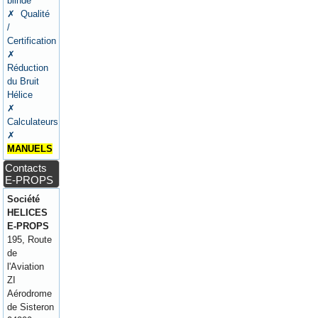
blindé
✗ Qualité
/
Certification
✗
Réduction
du Bruit
Hélice
✗
Calculateurs
✗
MANUELS
Contacts
E-PROPS
Société
HELICES
E-PROPS
195, Route
de
l'Aviation
ZI
Aérodrome
de Sisteron