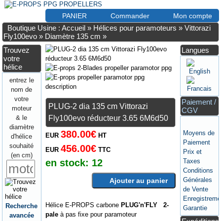
PANIER
Commander
Mon compte
Boutique Usine : Accueil
»
Hélices pour paramoteurs
»
Vittorazi
Fly100evo
»
Diamètre 135 cm
»
Trouvez
Langues
votre
hélice
entrez le
nom de
votre
Paiement /
PLUG-2 dia 135 cm Vittorazi
moteur
CGV
& le
Fly100evo réducteur 3.65 6M6d50
diamètre
380.00€
Moyens de
EUR
HT
d'hélice
Paiement
souhaité
456.00€
EUR
TTC
Prix et
(en cm)
Taxes
en stock:
12
Conditions
Générales
Ajouter au panier
de Vente
Enregistreme
Hélice E-PROPS carbone
PLUG'n'FLY 2-
Recherche
Garantie
pale
à pas fixe pour paramoteur
avancée