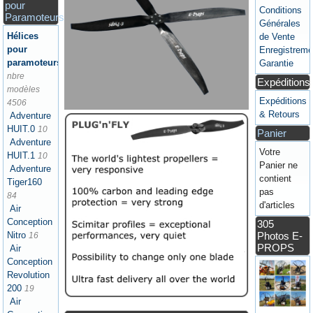
pour
Conditions
Paramoteurs
Générales
Hélices
de Vente
pour
Enregistreme
paramoteurs
Garantie
nbre
Expéditions
modèles
Expéditions
4506
& Retours
Adventure
HUIT.0
10
Panier
Adventure
Votre
HUIT.1
10
Panier ne
Adventure
contient
Tiger160
pas
84
d'articles
Air
Conception
305
Photos E-
Nitro
16
PROPS
Air
Conception
Revolution
200
19
Air