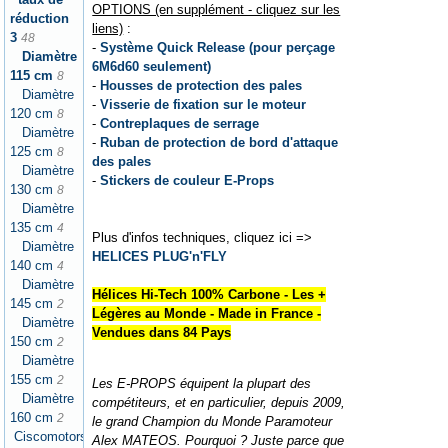
OPTIONS (en supplément - cliquez sur les
réduction
liens)
:
3
48
-
Système Quick Release (pour perçage
Diamètre
6M6d60 seulement)
115 cm
8
-
Housses de protection des pales
Diamètre
-
Visserie de fixation sur le moteur
120 cm
8
-
Contreplaques de serrage
Diamètre
-
Ruban de protection de bord d'attaque
125 cm
8
des pales
Diamètre
-
Stickers de couleur E-Props
130 cm
8
Diamètre
135 cm
4
Plus d'infos techniques, cliquez ici =>
Diamètre
HELICES PLUG'n'FLY
140 cm
4
Diamètre
Hélices Hi-Tech 100% Carbone - Les +
145 cm
2
Légères au Monde - Made in France -
Diamètre
Vendues dans 84 Pays
150 cm
2
Diamètre
155 cm
2
Les E-PROPS équipent la plupart des
Diamètre
compétiteurs, et en particulier, depuis 2009,
160 cm
2
le grand Champion du Monde Paramoteur
Ciscomotors
Alex MATEOS. Pourquoi ? Juste parce que