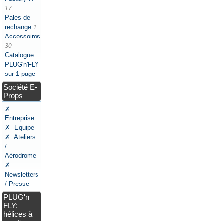
17
Pales de
rechange
1
Accessoires
30
Catalogue
PLUG'n'FLY
sur 1 page
Société E-
Props
✗
Entreprise
✗ Equipe
✗ Ateliers
/
Aérodrome
✗
Newsletters
/ Presse
PLUG'n
FLY:
hélices à