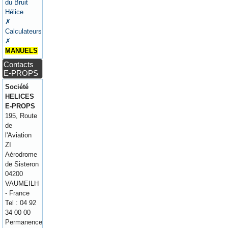
du Bruit
Hélice
✗
Calculateurs
✗
MANUELS
Contacts
E-PROPS
Société
HELICES
E-PROPS
195, Route
de
l'Aviation
ZI
Aérodrome
de Sisteron
04200
VAUMEILH
- France
Tel : 04 92
34 00 00
Permanence