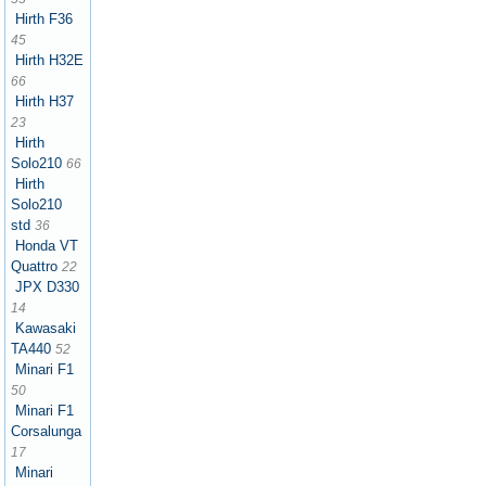
Hirth F36
45
Hirth H32E
66
Hirth H37
23
Hirth
Solo210
66
Hirth
Solo210
std
36
Honda VT
Quattro
22
JPX D330
14
Kawasaki
TA440
52
Minari F1
50
Minari F1
Corsalunga
17
Minari