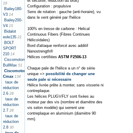
et sécurité, réduction du bruit)
19
Configuration : propulsive
Bailey180-
Sens de rotation : gauche (anti-horaire), vu
V3
14
dans le vent généré par l'hélice
Bailey200-
V4
15
100% en tresse de carbone : Helical
Bidalot
Continuous Fibers (Fibres Continues
eole135
21
Hélicoïdales)
BOLT
Bord d'attaque renforcé avec additif
SPORT
Nanostrength®
210
14
Hélices certifiées
ASTM F2506-13
Ciscomotors
BullMax
51
Chaque pale de l'hélice a un n° de série
Ciscomotors
unique =>
possibilité de changer une
Cmax
134
seule pale si nécessaire
taux de
Hélice livrée prête à monter, sans visserie ni
réduction
contreplaque.
2.6
28
Les hélices PLUG'n'FLY sont fixées au
taux de
moteur par des vis (nombre et diamètre des
réduction
vis selon modèle) qui serrent une
2.7
28
contreplaque en aluminium (diamètre 90
taux de
mm).
réduction
2.8
30
taux de