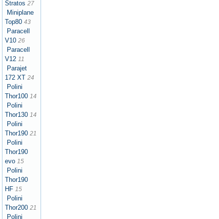
Stratos
27
Miniplane
Top80
43
Paracell
V10
26
Paracell
V12
11
Parajet
172 XT
24
Polini
Thor100
14
Polini
Thor130
14
Polini
Thor190
21
Polini
Thor190
evo
15
Polini
Thor190
HF
15
Polini
Thor200
21
Polini