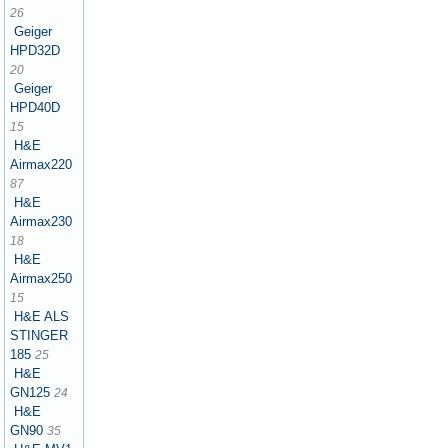
26
Geiger
HPD32D
20
Geiger
HPD40D
15
H&E
Airmax220
87
H&E
Airmax230
18
H&E
Airmax250
15
H&E ALS
STINGER
185
25
H&E
GN125
24
H&E
GN90
35