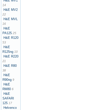
H&E MV1
14
H&E MV2
22
H&E MVL
16
H&E
PA125
25
H&E R120
53
H&E
R125ng
10
H&E R220
21
H&E R80
38
H&E
R90ng
9
H&E
RM80
6
H&E
SAFARI
125
17
Helvenco