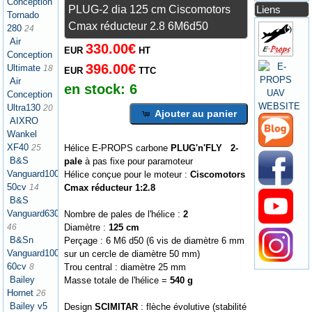
Conception
PLUG-2 dia 125 cm Ciscomotors
Liens
Tornado
Cmax réducteur 2.8 6M6d50
280
24
Air
330.00€
EUR
HT
Conception
396.00€
Ultimate
18
EUR
TTC
Air
en stock:
6
Conception
Ultra130
20
Ajouter au panier
AIXRO
Wankel
XF40
Hélice E-PROPS carbone
PLUG'n'FLY 2-
25
B&S
pale
à pas fixe pour paramoteur
Vanguard1000
Hélice conçue pour le moteur :
Ciscomotors
50cv
Cmax réducteur 1:2.8
14
B&S
Vanguard630
Nombre de pales de l'hélice :
2
Diamètre :
125 cm
46
B&Sn
Perçage : 6 M6 d50 (6 vis de diamètre 6 mm
Vanguard1000
sur un cercle de diamètre 50 mm)
60cv
Trou central : diamètre 25 mm
8
Bailey
Masse totale de l'hélice =
540 g
Hornet
26
Bailey v5
Design
SCIMITAR
: flèche évolutive (stabilité