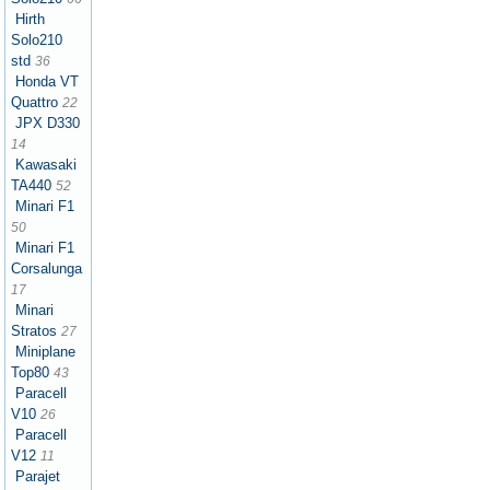
Hirth
Solo210
std
36
Honda VT
Quattro
22
JPX D330
14
Kawasaki
TA440
52
Minari F1
50
Minari F1
Corsalunga
17
Minari
Stratos
27
Miniplane
Top80
43
Paracell
V10
26
Paracell
V12
11
Parajet