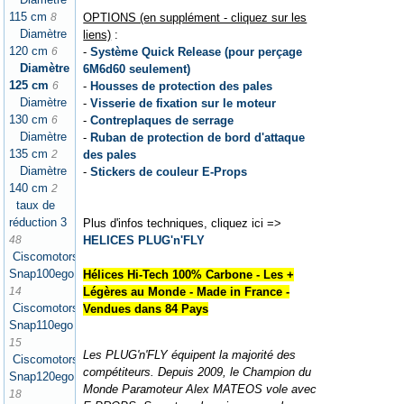
115 cm
OPTIONS (en supplément - cliquez sur les
8
Diamètre
liens)
:
120 cm
-
Système Quick Release (pour perçage
6
Diamètre
6M6d60 seulement)
125 cm
-
Housses de protection des pales
6
Diamètre
-
Visserie de fixation sur le moteur
130 cm
-
Contreplaques de serrage
6
Diamètre
-
Ruban de protection de bord d'attaque
135 cm
des pales
2
Diamètre
-
Stickers de couleur E-Props
140 cm
2
taux de
réduction 3
Plus d'infos techniques, cliquez ici =>
HELICES PLUG'n'FLY
48
Ciscomotors
Snap100ego
Hélices Hi-Tech 100% Carbone - Les +
Légères au Monde - Made in France -
14
Ciscomotors
Vendues dans 84 Pays
Snap110ego
15
Les PLUG'n'FLY équipent la majorité des
Ciscomotors
compétiteurs. Depuis 2009, le Champion du
Snap120ego
Monde Paramoteur Alex MATEOS vole avec
18