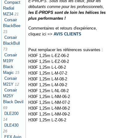
E-PROPS. Sous tous les cieux, pour les
Compact
débutants comme pour les professionnels,
Radial
les E-PROPS sont de loin les hélices les
MZ34
21
plus performantes !
Corsair
BlackBee
Commentaires et retours d'expérience,
15
cliquez ici =>
AVIS CLIENTS
Corsair
BlackBull
73
Peut remplacer les références suivantes :
Corsair
H30F 1,25m L-EZ-06-2
M19Y
H30F 1,25m L-EZ-08-2
Black
H30F 1,25m L-L-08-2
Magic
15
H30F 1,25m L-M-07-2
Corsair
H30F 1,25m L-M-08-2
M21Y
12
H30F 1,25m L-M-09-2
Corsair
H30F 1,25m L-NL-08-2
M25Y
H30F 1,25m L-NM-06-2
Black Devil
H30F 1,25m L-NM-07-2
69
H30F 1,25m L-NM-08-2
DLE200
H30F 1,25m L-NM-09-2
14
H30F 1,25m L-Z-06-2
DLE430
26
EFX Avio