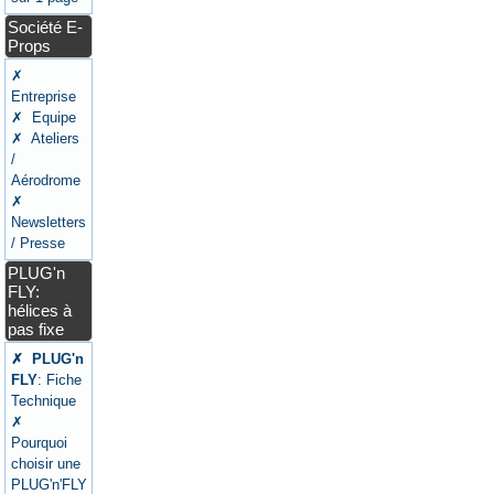
Société E-
Props
✗
Entreprise
✗ Equipe
✗ Ateliers
/
Aérodrome
✗
Newsletters
/ Presse
PLUG'n
FLY:
hélices à
pas fixe
✗ PLUG'n
FLY
: Fiche
Technique
✗
Pourquoi
choisir une
PLUG'n'FLY