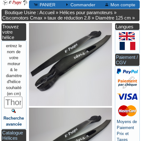
PANIER
Commander
Mon compte
Boutique Usine : Accueil
»
Hélices pour paramoteurs
»
Ciscomotors Cmax
»
taux de réduction 2.8
»
Diamètre 125 cm
»
Trouvez
Langues
votre
hélice
entrez le
nom de
Paiement /
votre
CGV
moteur
& le
diamètre
d'hélice
souhaité
(en cm)
Recherche
Moyens de
avancée
Paiement
Catalogue
Prix et
Hélices
Taxes