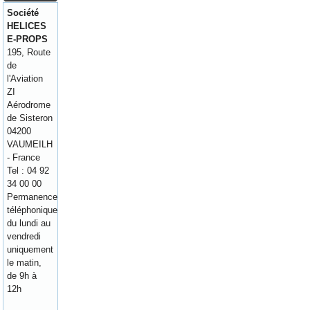
Société
HELICES
E-PROPS
195, Route
de
l'Aviation
ZI
Aérodrome
de Sisteron
04200
VAUMEILH
- France
Tel : 04 92
34 00 00
Permanence
téléphonique
du lundi au
vendredi
uniquement
le matin,
de 9h à
12h