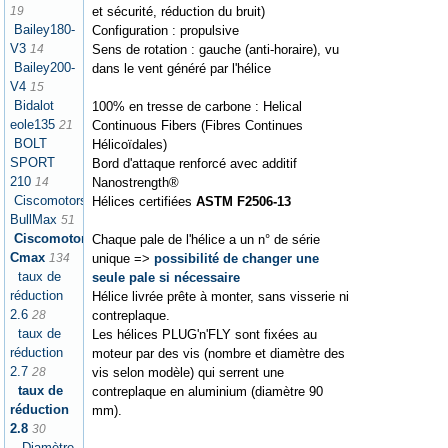
et sécurité, réduction du bruit)
19
Bailey180-
Configuration : propulsive
V3
Sens de rotation : gauche (anti-horaire), vu
14
Bailey200-
dans le vent généré par l'hélice
V4
15
Bidalot
100% en tresse de carbone : Helical
eole135
Continuous Fibers (Fibres Continues
21
BOLT
Hélicoïdales)
SPORT
Bord d'attaque renforcé avec additif
210
Nanostrength®
14
Ciscomotors
Hélices certifiées
ASTM F2506-13
BullMax
51
Ciscomotors
Chaque pale de l'hélice a un n° de série
Cmax
unique =>
possibilité de changer une
134
taux de
seule pale si nécessaire
réduction
Hélice livrée prête à monter, sans visserie ni
2.6
contreplaque.
28
taux de
Les hélices PLUG'n'FLY sont fixées au
réduction
moteur par des vis (nombre et diamètre des
2.7
vis selon modèle) qui serrent une
28
taux de
contreplaque en aluminium (diamètre 90
réduction
mm).
2.8
30
Diamètre