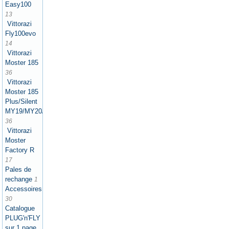
Easy100
13
Vittorazi
Fly100evo
14
Vittorazi
Moster 185
36
Vittorazi
Moster 185
Plus/Silent
MY19/MY20/MY21/MY22/MY25
36
Vittorazi
Moster
Factory R
17
Pales de
rechange
1
Accessoires
30
Catalogue
PLUG'n'FLY
sur 1 page