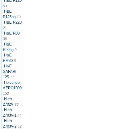
H&E R120
53
H&E
R125ng
10
H&E R220
21
H&E R80
38
H&E
R90ng
9
H&E
RM80
6
H&E
SAFARI
125
17
Helvenco
AERO1000
152
Hirth
2702V
86
Hirth
2703V-1
44
Hirth
2703V-2
62