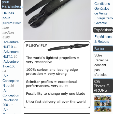
pour
Conditions
Paramoteurs
Générales
Hélices
de Vente
pour
Enregistreme
paramoteurs
Garantie
nbre
Expéditions
modèles
Expéditions
4506
& Retours
Adventure
HUIT.0
10
Panier
Adventure
Votre
HUIT.1
10
Panier ne
Adventure
contient
Tiger160
pas
84
d'articles
Air
Conception
305
Photos E-
Nitro
16
PROPS
Air
Conception
Revolution
200
19
Air