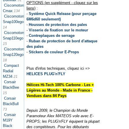
51
OPTIONS (en supplément - cliquez sur les
Ciscomotors
liens)
:
Cmax
134
-
Système Quick Release (pour perçage
Ciscomotors
6M6d60 seulement)
Snap100ego
-
Housses de protection des pales
14
-
Visserie de fixation sur le moteur
Ciscomotors
-
Contreplaques de serrage
Snap110ego
-
Ruban de protection de bord d'attaque
15
des pales
Ciscomotors
-
Stickers de couleur E-Props
Snap120ego
18
Compact
Plus d'infos techniques, cliquez ici =>
Radial
HELICES PLUG'n'FLY
MZ34
21
Corsair
Hélices Hi-Tech 100% Carbone - Les +
BlackBee
Légères au Monde - Made in France -
15
Vendues dans 84 Pays
Corsair
BlackBull
73
Depuis 2009, le Champion du Monde
Corsair
Paramoteur Alex MATEOS vole avec E-
M19Y
PROPS; les PLUG'n'FLY équipent la plupart
Black
des compétiteurs. Pour les débutants