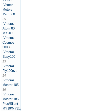
V125
10
Verner
Motors
JVC 360
25
Vittorazi
Atom 80
MY20
13
Vittorazi
Cosmos
300
15
Vittorazi
Easy100
13
Vittorazi
Fly100evo
14
Vittorazi
Moster 185
36
Vittorazi
Moster 185
Plus/Silent
MY19/MY20/MY21/MY22/MY25