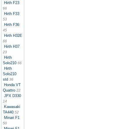
Hirth F23
66
Hirth F33
53
Hirth F36
45
Hirth H32E
66
Hirth H37
23
Hirth
Solo210
66
Hirth
Solo210
std
36
Honda VT
Quattro
22
JPX D330
14
Kawasaki
TA440
52
Minari F1
50
Minari F1