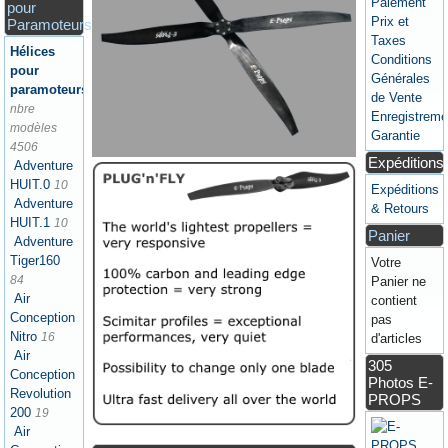
Paiement
pour
Prix et
Paramoteurs
Taxes
Hélices
Conditions
pour
Générales
paramoteurs
de Vente
nbre
Enregistreme
modèles
Garantie
4506
Expéditions
Adventure
HUIT.0
10
Expéditions
Adventure
& Retours
HUIT.1
10
Panier
Adventure
Tiger160
Votre
84
Panier ne
Air
contient
Conception
pas
Nitro
16
d'articles
Air
305
Conception
Photos E-
Revolution
PROPS
200
19
Air