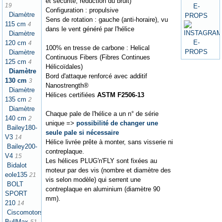
et sécurité, réduction du bruit)
19
Configuration : propulsive
Diamètre
Sens de rotation : gauche (anti-horaire), vu
115 cm
4
dans le vent généré par l'hélice
Diamètre
120 cm
4
100% en tresse de carbone : Helical
Diamètre
Continuous Fibers (Fibres Continues
125 cm
4
Hélicoïdales)
Diamètre
Bord d'attaque renforcé avec additif
130 cm
3
Nanostrength®
Diamètre
Hélices certifiées
ASTM F2506-13
135 cm
2
Diamètre
Chaque pale de l'hélice a un n° de série
140 cm
2
unique =>
possibilité de changer une
Bailey180-
seule pale si nécessaire
V3
14
Hélice livrée prête à monter, sans visserie ni
Bailey200-
contreplaque.
V4
15
Les hélices PLUG'n'FLY sont fixées au
Bidalot
moteur par des vis (nombre et diamètre des
eole135
21
vis selon modèle) qui serrent une
BOLT
contreplaque en aluminium (diamètre 90
SPORT
mm).
210
14
Ciscomotors
BullMax