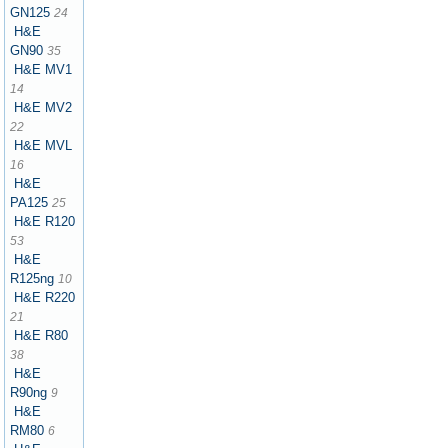
GN125
24
H&E
GN90
35
H&E MV1
14
H&E MV2
22
H&E MVL
16
H&E
PA125
25
H&E R120
53
H&E
R125ng
10
H&E R220
21
H&E R80
38
H&E
R90ng
9
H&E
RM80
6