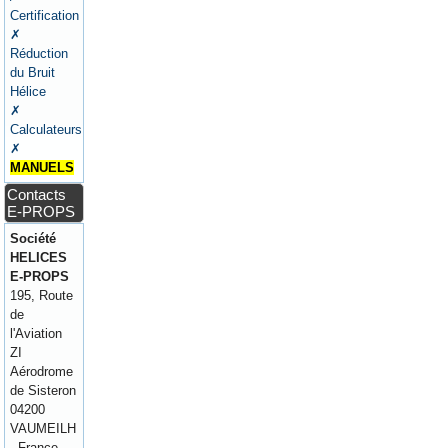
Certification
✗
Réduction
du Bruit
Hélice
✗
Calculateurs
✗
MANUELS
Contacts
E-PROPS
Société
HELICES
E-PROPS
195, Route
de
l'Aviation
ZI
Aérodrome
de Sisteron
04200
VAUMEILH
- France