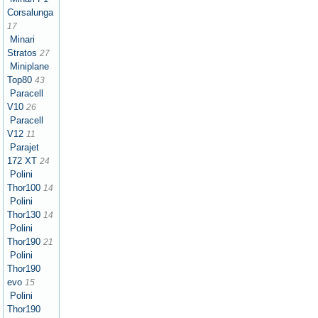
Corsalunga
17
Minari
Stratos
27
Miniplane
Top80
43
Paracell
V10
26
Paracell
V12
11
Parajet
172 XT
24
Polini
Thor100
14
Polini
Thor130
14
Polini
Thor190
21
Polini
Thor190
evo
15
Polini
Thor190