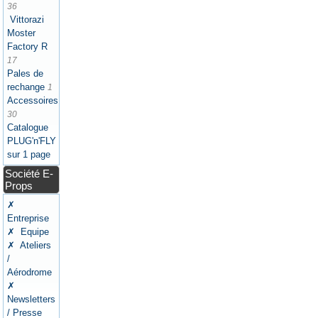
36
Vittorazi
Moster
Factory R
17
Pales de
rechange
1
Accessoires
30
Catalogue
PLUG'n'FLY
sur 1 page
Société E-
Props
✗
Entreprise
✗ Equipe
✗ Ateliers
/
Aérodrome
✗
Newsletters
/ Presse