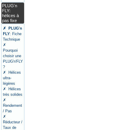
PLUG'n
FLY:
hélices à
pas fixe
✗ PLUG'n
FLY
: Fiche
Technique
✗
Pourquoi
choisir une
PLUG'n'FLY
?
✗ Hélices
ultra-
légères
✗ Hélices
très solides
✗
Rendement
/ Pas
✗
Réducteur /
Taux de