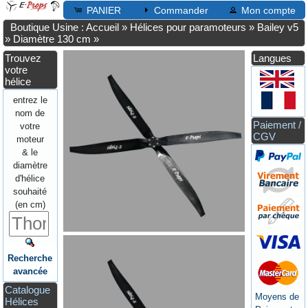
PANIER
Commander
Mon compte
Boutique Usine : Accueil
»
Hélices pour paramoteurs
»
Bailey v5
»
Diamètre 130 cm
»
Trouvez
Langues
votre
hélice
entrez le
nom de
Paiement /
votre
CGV
moteur
& le
diamètre
d'hélice
souhaité
(en cm)
Recherche
avancée
Catalogue
Moyens de
Hélices