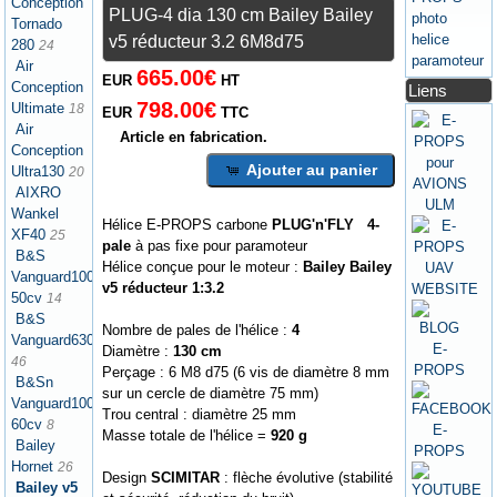
Conception
PLUG-4 dia 130 cm Bailey Bailey
Tornado
v5 réducteur 3.2 6M8d75
280
24
Air
665.00€
EUR
HT
Conception
Liens
798.00€
Ultimate
18
EUR
TTC
Air
Article en fabrication.
Conception
Ajouter au panier
Ultra130
20
AIXRO
Wankel
Hélice E-PROPS carbone
PLUG'n'FLY 4-
XF40
25
pale
à pas fixe pour paramoteur
B&S
Hélice conçue pour le moteur :
Bailey Bailey
Vanguard1000
v5 réducteur 1:3.2
50cv
14
B&S
Nombre de pales de l'hélice :
4
Vanguard630
Diamètre :
130 cm
46
Perçage : 6 M8 d75 (6 vis de diamètre 8 mm
B&Sn
sur un cercle de diamètre 75 mm)
Vanguard1000
Trou central : diamètre 25 mm
60cv
8
Masse totale de l'hélice =
920 g
Bailey
Hornet
26
Design
SCIMITAR
: flèche évolutive (stabilité
Bailey v5