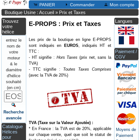
PANIER
Commander
Mon compte
Boutique Usine : Accueil
»
Prix et Taxes
Trouvez
Langues
E-PROPS : Prix et Taxes
votre
hélice
Les prix de la boutique en ligne E-PROPS
entrez le
sont indiqués en
EUROS
, indiqués HT et
nom de
Paiement /
TTC :
votre
CGV
- HT signifie :
Hors Taxes
(prix net, sans la
moteur
TVA)
& le
- TTC signifie :
Toutes Taxes Comprises
diamètre
(avec la TVA de 20%)
d'hélice
souhaité
(en cm)
Recherche
avancée
TVA (Taxe sur la Valeur Ajoutée) :
Catalogue
* En France : la TVA est de 20%, applicable
Moyens de
Hélices
sur chaque vente, quel que soit le statut de
Paiement
pour