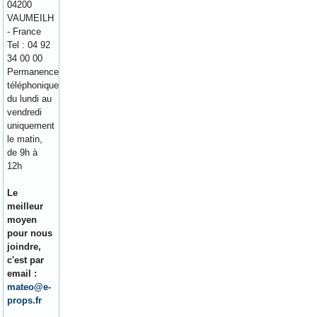
04200
VAUMEILH
- France
Tel : 04 92
34 00 00
Permanence
téléphonique
du lundi au
vendredi
uniquement
le matin,
de 9h à
12h
Le
meilleur
moyen
pour nous
joindre,
c'est par
email :
mateo@e-
props.fr