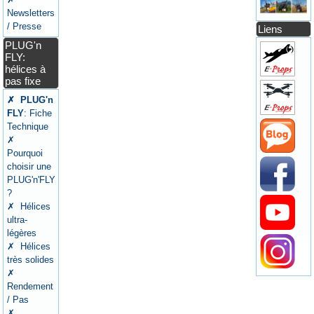
Newsletters
/ Presse
Liens
PLUG'n
FLY:
hélices à
pas fixe
✗ PLUG'n
FLY
: Fiche
Technique
✗
Pourquoi
choisir une
PLUG'n'FLY
?
✗ Hélices
ultra-
légères
✗ Hélices
très solides
✗
Rendement
/ Pas
✗