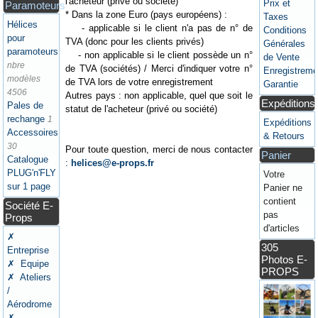
l'acheteur (privé ou société)
Prix et
Paramoteurs
* Dans la zone Euro (pays européens) :
Taxes
Hélices
- applicable si le client n'a pas de n° de
Conditions
pour
TVA (donc pour les clients privés)
Générales
paramoteurs
- non applicable si le client possède un n°
de Vente
nbre
de TVA (sociétés) / Merci d'indiquer votre n°
Enregistreme
modèles
de TVA lors de votre enregistrement
Garantie
4506
Autres pays : non applicable, quel que soit le
Expéditions
Pales de
statut de l'acheteur (privé ou société)
rechange
1
Expéditions
Accessoires
& Retours
30
Pour toute question, merci de nous contacter
Panier
Catalogue
:
helices@e-props.fr
PLUG'n'FLY
Votre
sur 1 page
Panier ne
contient
Société E-
pas
Props
d'articles
✗
305
Entreprise
Photos E-
✗ Equipe
PROPS
✗ Ateliers
/
Aérodrome
✗