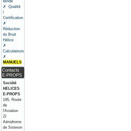
blindé
✗ Qualité
/
Certification
✗
Réduction
du Bruit
Hélice
✗
Calculateurs
✗
MANUELS
Contacts
E-PROPS
Société
HELICES
E-PROPS
195, Route
de
l'Aviation
ZI
Aérodrome
de Sisteron