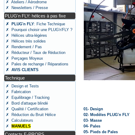
✗ Ateliers / Aérodrome
✗ Newsletters / Presse
PLUG'n FLY: hélices à pas fixe
✗ PLUG'n FLY
: Fiche Technique
✗ Pourquoi choisir une PLUG'n'FLY ?
✗ Hélices ultra-légères
✗ Hélices très solides
✗ Rendement / Pas
✗ Réducteur / Taux de Réduction
✗ Perçages Moyeux
✗ Pales de rechange / Réparations
✗ AVIS CLIENTS
Technique
✗ Design et Tests
✗ Fabrication
✗ Equilibrage / Tracking
✗ Bord d'attaque blindé
✗ Qualité / Certification
01- Design
✗ Réduction du Bruit Hélice
02- Modèles PLUG'n FLY
✗ Calculateurs
03- Masse
✗
MANUELS
04- Pales
05- Pieds de Pales
Contacts E-PROPS