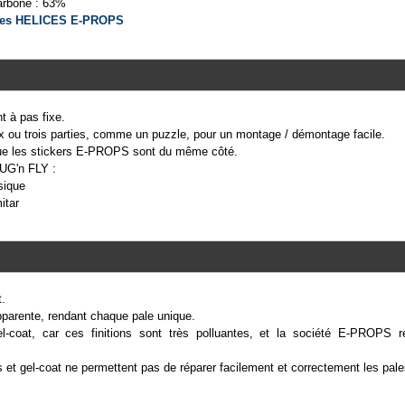
carbone : 63%
es HELICES E-PROPS
 à pas fixe.
x ou trois parties, comme un puzzle, pour un montage / démontage facile.
que les stickers E-PROPS sont du même côté.
LUG'n FLY :
sique
itar
t.
pparente, rendant chaque pale unique.
gel-coat, car ces finitions sont très polluantes, et la société E-PROPS
is et gel-coat ne permettent pas de réparer facilement et correctement les pal