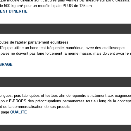
ue modèle d'hélice sont calculés puis vérifiés par mesure sur banc d'essais.
de 500 kg.cm² pour un modèle bipale PLUG de 125 cm.
NT D'INERTIE
utes de l'atelier parfaitement équilibrées.
 l'équipe utilise un banc test fréquentiel numérique, avec des oscilloscopes.
es pales ne doivent pas faire forcément la même masse, mais doivent avoir
le
IBRAGE
çues, puis fabriquées et testées afin de répondre strictement aux exigenc
ont pour E-PROPS des préoccupations permanentes tout au long de la concept
et de la commercialisation de ses produits.
la page
QUALITE