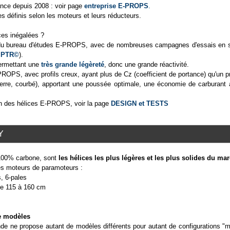
nce depuis 2008 : voir page
entreprise E-PROPS
.
 définis selon les moteurs et leurs réducteurs.
ces inégalées ?
u bureau d'études E-PROPS, avec de nombreuses campagnes d'essais en so
PTR©
).
permettant une
très grande légèreté
, donc une grande réactivité.
ROPS, avec profils creux, ayant plus de Cz (coefficient de portance) qu'un pr
re, courbé), apportant une poussée optimale, une économie de carburant ai
on des hélices E-PROPS, voir la page
DESIGN et TESTS
Y
00% carbone, sont
les hélices les plus légères et les plus solides du ma
es moteurs de paramoteurs :
s, 6-pales
 de 115 à 160 cm
de modèles
de ne propose autant de modèles différents pour autant de configurations "m