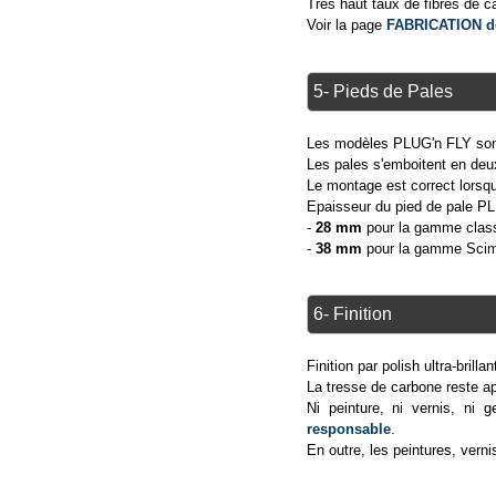
Très haut taux de fibres de 
Voir la page
FABRICATION d
5- Pieds de Pales
Les modèles PLUG'n FLY sont
Les pales s'emboitent en deu
Le montage est correct lors
Epaisseur du pied de pale P
-
28 mm
pour la gamme clas
-
38 mm
pour la gamme Scim
6- Finition
Finition par polish ultra-brillan
La tresse de carbone reste a
Ni peinture, ni vernis, ni 
responsable
.
En outre, les peintures, vern