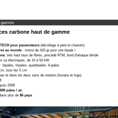
de gamme
ices carbone haut de gamme
I-TECH pour paramoteurs
(décollage à pied et chariots)
ères au monde
: moins de 420 gr pour une bipale !
one
, très haut taux de fibres, procédé RTM, bord d'attaque blindé
s ou électriques, de 10 à 50 kW
: bipales, tripales, quadripales, 6-pales
cm, tous les 5 cm
s et dans les deux sens de rotation (horaire et trigo)
3
puis 2008
000 pales / an
dans plus de
86 pays