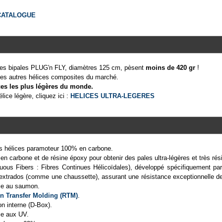
CATALOGUE
es bipales PLUG'n FLY, diamètres 125 cm, pèsent
moins de 420 gr
!
les autres hélices composites du marché.
es les plus légères du monde.
lice légère, cliquez ici :
HELICES ULTRA-LEGERES
 hélices paramoteur 100% en carbone.
 en carbone et de résine époxy pour obtenir des pales ultra-légères et très rés
uous Fibers : Fibres Continues Hélicoïdales), développé spécifiquement p
 l'extrados (comme une chaussette), assurant une résistance exceptionnelle de
ale au saumon.
n Transfer Molding (RTM)
.
n interne (D-Box).
ce aux UV.