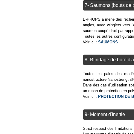
7- Saumons (bouts de 
E-PROPS a mené des recherch
angles, avec winglets vers l'
saumon coupé droit par rappor
Toutes les autres configurati
Voir ici :
SAUMONS
8- Blindage de bord d'
Toutes les pales des modèle
nanostructuré Nanostrength® à
Dans des cas d'utilisation spé
un ruban de protection en poly
Voir ici :
PROTECTION DE B
9- Moment d'Inertie
Strict respect des limitations