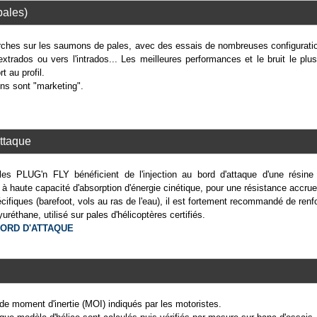
pales)
es sur les saumons de pales, avec des essais de nombreuses configuratio
extrados ou vers l'intrados... Les meilleures performances et le bruit le pl
t au profil.
ons sont "marketing".
attaque
s PLUG'n FLY bénéficient de l'injection au bord d'attaque d'une résine
 haute capacité d'absorption d'énergie cinétique, pour une résistance accrue
cifiques (barefoot, vols au ras de l'eau), il est fortement recommandé de renf
uréthane, utilisé sur pales d'hélicoptères certifiés.
ORD D'ATTAQUE
 de moment d'inertie (MOI) indiqués par les motoristes.