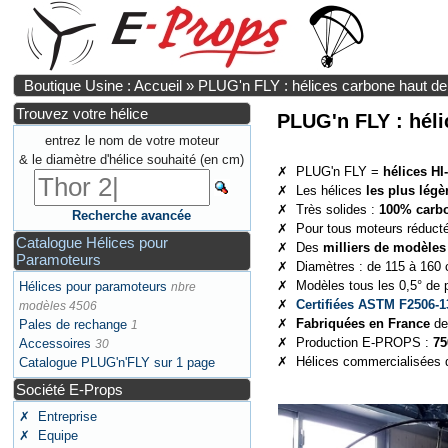
Boutique Usine : Accueil
»
PLUG'n FLY : hélices carbone haut 
Trouvez votre hélice
PLUG'n FLY : hél
entrez le nom de votre moteur
& le diamètre d'hélice souhaité (en cm)
✗ PLUG'n FLY =
hélices H
✗ Les hélices
les plus lég
✗ Très solides :
100% carb
Recherche avancée
✗ Pour tous moteurs réducté
Catalogue Hélices pour
✗ Des
milliers de modèles
Paramoteurs
✗ Diamètres : de 115 à 160 
✗ Modèles tous les 0,5° de pa
Hélices pour paramoteurs
nbre
✗
Certifiées ASTM F2506-1
modèles 4506
✗
Fabriquées en France
de
Pales de rechange
1
✗ Production E-PROPS :
75
Accessoires
30
✗ Hélices commercialisées 
Catalogue PLUG'n'FLY sur 1 page
Société E-Props
✗ Entreprise
✗ Equipe