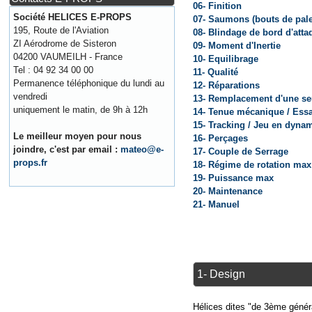
06- Finition
Société HELICES E-PROPS
07- Saumons (bouts de pale
195, Route de l'Aviation
08- Blindage de bord d'atta
ZI Aérodrome de Sisteron
09- Moment d'Inertie
04200 VAUMEILH - France
10- Equilibrage
Tel : 04 92 34 00 00
11- Qualité
Permanence téléphonique du lundi au
12- Réparations
vendredi
13- Remplacement d'une se
uniquement le matin, de 9h à 12h
14- Tenue mécanique / Essa
15- Tracking / Jeu en dynam
Le meilleur moyen pour nous
16- Perçages
joindre, c'est par email :
mateo@e-
17- Couple de Serrage
props.fr
18- Régime de rotation max
19- Puissance max
20- Maintenance
21- Manuel
1- Design
Hélices dites "de 3ème générat