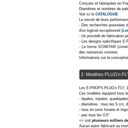
Conçues et fabriquées en Fra
Diamètres et nombres de pales
Voir ici le
CATALOGUE
.
Le secret de leurs performan
- Des recherches poussées d
d'un logiciel exceptionnel (
Lm
- Un procédé de fabrication 
- Les designs spécifiques E-P
- La forme SCIMITAR (cimeter
des nuisances sonores.
Informations sur la concepti
2- Modèles PLUG'n FL
Les E-PROPS PLUG'n FLY, 1
Ces modèles équipent tous l
- bipales, tripales, quadripale
- diamètres : tous les 5 cm,
- tous en sens horaire et trigo
- pas tous les 0,5°
=> soit
plusieurs milliers 
Aucun autre fabricant au mon