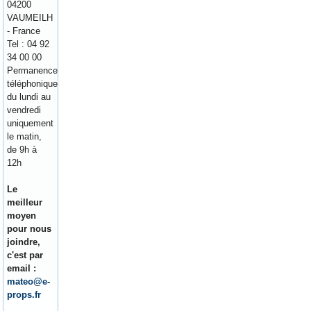
04200
VAUMEILH
- France
Tel : 04 92
34 00 00
Permanence
téléphonique
du lundi au
vendredi
uniquement
le matin,
de 9h à
12h
Le
meilleur
moyen
pour nous
joindre,
c'est par
email :
mateo@e-
props.fr