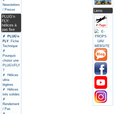
Newsletters
/ Presse
Liens
PLUG'n
FLY:
hélices à
pas fixe
✗ PLUG'n
FLY
: Fiche
Technique
✗
Pourquoi
choisir une
PLUG'n'FLY
?
✗ Hélices
ultra-
légères
✗ Hélices
très solides
✗
Rendement
/ Pas
✗