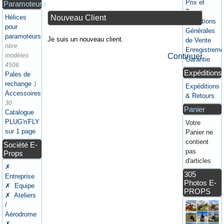
Prix et
Paramoteurs
Taxes
Nouveau Client
Hélices
Conditions
pour
Générales
paramoteurs
Je suis un nouveau client.
de Vente
nbre
Enregistreme
Continuer
modèles
Garantie
4506
Expéditions
Pales de
rechange
1
Expéditions
Accessoires
& Retours
30
Panier
Catalogue
PLUG'n'FLY
Votre
sur 1 page
Panier ne
contient
Société E-
pas
Props
d'articles
✗
305
Entreprise
Photos E-
✗ Equipe
PROPS
✗ Ateliers
/
Aérodrome
✗