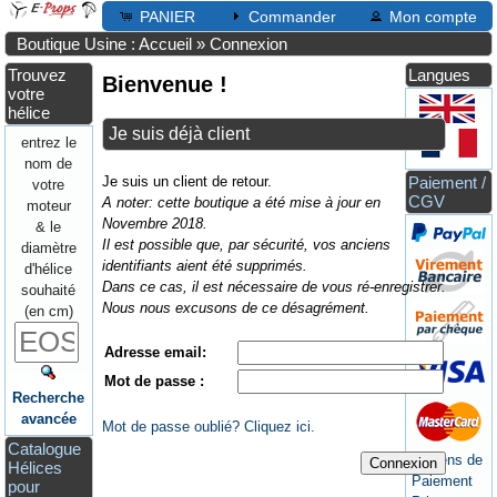
PANIER
Commander
Mon compte
Boutique Usine : Accueil
»
Connexion
Trouvez
Langues
Bienvenue !
votre
hélice
Je suis déjà client
entrez le
nom de
Je suis un client de retour.
Paiement /
votre
CGV
A noter: cette boutique a été mise à jour en
moteur
Novembre 2018.
& le
Il est possible que, par sécurité, vos anciens
diamètre
identifiants aient été supprimés.
d'hélice
Dans ce cas, il est nécessaire de vous ré-enregistrer.
souhaité
Nous nous excusons de ce désagrément.
(en cm)
Adresse email:
Mot de passe :
Recherche
avancée
Mot de passe oublié? Cliquez ici.
Catalogue
Moyens de
Connexion
Hélices
Paiement
pour