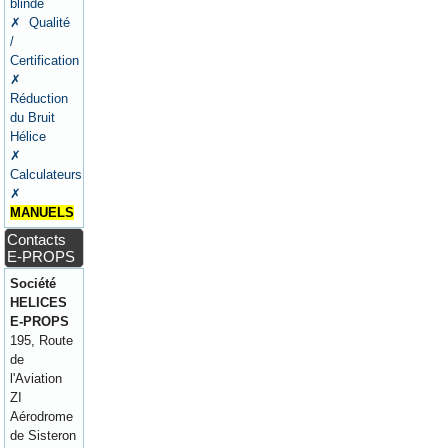
blindé
✗ Qualité
/
Certification
✗
Réduction
du Bruit
Hélice
✗
Calculateurs
✗
MANUELS
Contacts
E-PROPS
Société
HELICES
E-PROPS
195, Route
de
l'Aviation
ZI
Aérodrome
de Sisteron