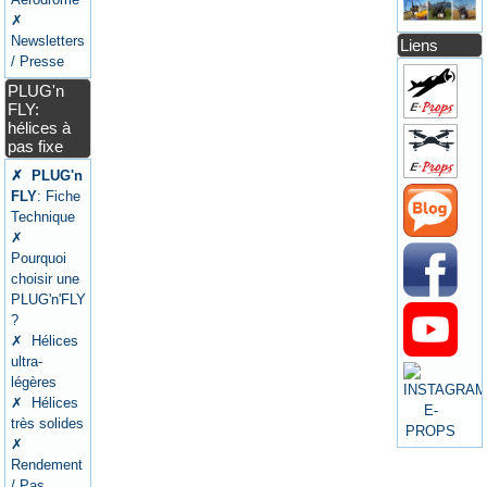
✗
Newsletters
Liens
/ Presse
PLUG'n
FLY:
hélices à
pas fixe
✗ PLUG'n
FLY
: Fiche
Technique
✗
Pourquoi
choisir une
PLUG'n'FLY
?
✗ Hélices
ultra-
légères
✗ Hélices
très solides
✗
Rendement
/ Pas