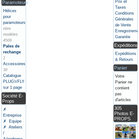
Prix et
Paramoteurs
Taxes
Hélices
Conditions
pour
Générales
paramoteurs
de Vente
nbre
Enregistreme
modèles
Garantie
4506
Expéditions
Pales de
rechange
Expéditions
1
& Retours
Accessoires
Panier
30
Catalogue
Votre
PLUG'n'FLY
Panier ne
sur 1 page
contient
pas
Société E-
d'articles
Props
305
✗
Photos E-
Entreprise
PROPS
✗ Equipe
✗ Ateliers
/
Aérodrome