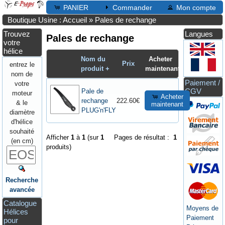
PANIER
Commander
Mon compte
Boutique Usine : Accueil
»
Pales de rechange
Trouvez
Langues
Pales de rechange
votre
hélice
Nom du
Acheter
Prix
entrez le
produit +
maintenant
nom de
Paiement /
votre
CGV
Pale de
moteur
Acheter
rechange
222.60€
& le
maintenant
PLUG'n'FLY
diamètre
d'hélice
souhaité
Afficher
1
à
1
(sur
1
Pages de résultat :
1
(en cm)
produits)
Recherche
avancée
Catalogue
Moyens de
Hélices
Paiement
pour