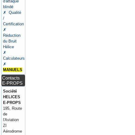
d'attaque
blindé
✗ Qualité
/
Certification
✗
Réduction
du Bruit
Hélice
✗
Calculateurs
✗
MANUELS
Contacts
E-PROPS
Société
HELICES
E-PROPS
195, Route
de
l'Aviation
ZI
Aérodrome