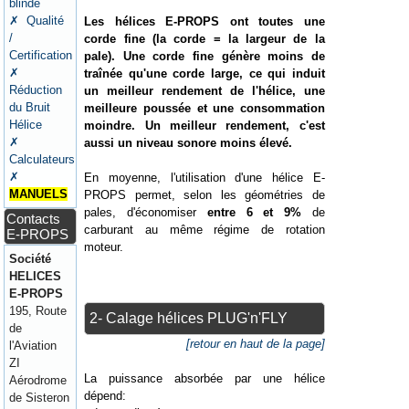
blindé
✗ Qualité
Les hélices E-PROPS ont toutes une
/
corde fine (la corde = la largeur de la
Certification
pale). Une corde fine génère moins de
✗
traînée qu'une corde large, ce qui induit
Réduction
un meilleur rendement de l'hélice, une
du Bruit
meilleure poussée et une consommation
Hélice
moindre. Un meilleur rendement, c'est
✗
aussi un niveau sonore moins élevé.
Calculateurs
✗
En moyenne, l'utilisation d'une hélice E-
MANUELS
PROPS permet, selon les géométries de
pales, d'économiser
entre 6 et 9%
de
Contacts
carburant au même régime de rotation
E-PROPS
moteur.
Société
HELICES
E-PROPS
195, Route
2- Calage hélices PLUG'n'FLY
de
[retour en haut de la page]
l'Aviation
ZI
La puissance absorbée par une hélice
Aérodrome
dépend:
de Sisteron