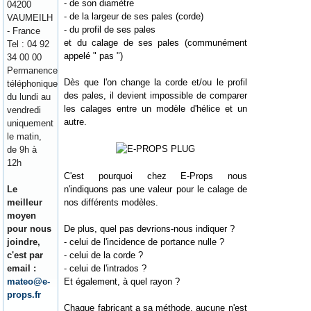
- de son diamètre
04200
- de la largeur de ses pales (corde)
VAUMEILH
- du profil de ses pales
- France
et du calage de ses pales (communément
Tel : 04 92
appelé " pas ")
34 00 00
Permanence
Dès que l'on change la corde et/ou le profil
téléphonique
des pales, il devient impossible de comparer
du lundi au
les calages entre un modèle d'hélice et un
vendredi
autre.
uniquement
le matin,
de 9h à
12h
C'est pourquoi chez E-Props nous
Le
n'indiquons pas une valeur pour le calage de
meilleur
nos différents modèles.
moyen
pour nous
De plus, quel pas devrions-nous indiquer ?
joindre,
- celui de l'incidence de portance nulle ?
c'est par
- celui de la corde ?
email :
- celui de l'intrados ?
mateo@e-
Et également, à quel rayon ?
props.fr
Chaque fabricant a sa méthode, aucune n'est