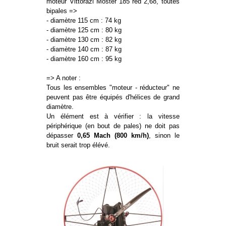
moteur Vittorazi Moster 185 red 2,68, toutes
bipales =>
- diamètre 115 cm : 74 kg
- diamètre 125 cm : 80 kg
- diamètre 130 cm : 82 kg
- diamètre 140 cm : 87 kg
- diamètre 160 cm : 95 kg
=> A noter :
Tous les ensembles "moteur - réducteur" ne
peuvent pas être équipés d'hélices de grand
diamètre.
Un élément est à vérifier : la vitesse
périphérique (en bout de pales) ne doit pas
dépasser
0,65 Mach (800 km/h)
, sinon le
bruit serait trop élévé.