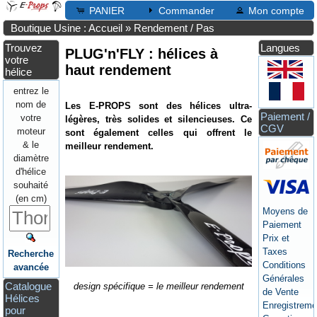
PANIER
Commander
Mon compte
Boutique Usine : Accueil
»
Rendement / Pas
Trouvez
Langues
PLUG'n'FLY : hélices à
votre
haut rendement
hélice
entrez le
nom de
Les E-PROPS sont des hélices ultra-
Paiement /
votre
légères, très solides et silencieuses. Ce
CGV
moteur
sont également celles qui offrent le
& le
meilleur rendement.
diamètre
d'hélice
souhaité
(en cm)
Moyens de
Paiement
Prix et
Taxes
Recherche
Conditions
avancée
Générales
Catalogue
design spécifique = le meilleur rendement
de Vente
Hélices
Enregistreme
pour