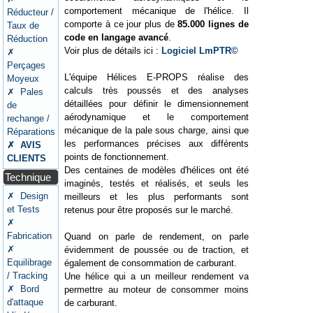
comportement mécanique de l'hélice. Il
Réducteur /
comporte à ce jour plus de
85.000 lignes de
Taux de
code en langage avancé
.
Réduction
Voir plus de détails ici :
Logiciel LmPTR©
✗
Perçages
L'équipe Hélices E-PROPS réalise des
Moyeux
calculs très poussés et des analyses
✗ Pales
détaillées pour définir le dimensionnement
de
aérodynamique et le comportement
rechange /
mécanique de la pale sous charge, ainsi que
Réparations
les performances précises aux différents
✗ AVIS
points de fonctionnement.
CLIENTS
Des centaines de modèles d'hélices ont été
Technique
imaginés, testés et réalisés, et seuls les
✗ Design
meilleurs et les plus performants sont
et Tests
retenus pour être proposés sur le marché.
✗
Fabrication
Quand on parle de rendement, on parle
✗
évidemment de poussée ou de traction, et
Equilibrage
également de consommation de carburant.
/ Tracking
Une hélice qui a un meilleur rendement va
✗ Bord
permettre au moteur de consommer moins
d'attaque
de carburant.