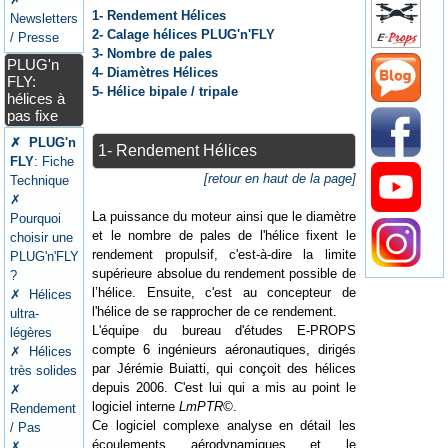
1- Rendement Hélices
Newsletters
2- Calage hélices PLUG'n'FLY
/ Presse
3- Nombre de pales
PLUG'n
4- Diamètres Hélices
FLY:
5- Hélice bipale / tripale
hélices à
pas fixe
✗ PLUG'n
1- Rendement Hélices
FLY
: Fiche
[retour en haut de la page]
Technique
✗
La puissance du moteur ainsi que le diamètre
Pourquoi
et le nombre de pales de l'hélice fixent le
choisir une
rendement propulsif, c'est-à-dire la limite
PLUG'n'FLY
supérieure absolue du rendement possible de
?
l’hélice. Ensuite, c'est au concepteur de
✗ Hélices
l'hélice de se rapprocher de ce rendement.
ultra-
L'équipe du bureau d'études E-PROPS
légères
compte 6 ingénieurs aéronautiques, dirigés
✗ Hélices
par Jérémie Buiatti, qui conçoit des hélices
très solides
depuis 2006. C'est lui qui a mis au point le
✗
logiciel interne
LmPTR©
.
Rendement
Ce logiciel complexe analyse en détail les
/ Pas
écoulements aérodynamiques et le
✗