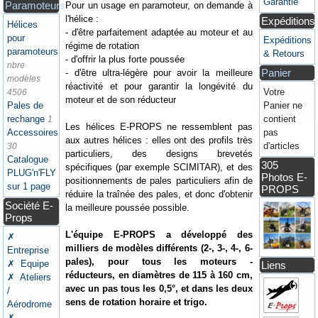
Garantie
Paramoteurs
Pour un usage en paramoteur, on demande à
l'hélice :
Expéditions
Hélices
- d'être parfaitement adaptée au moteur et au
pour
Expéditions
régime de rotation
paramoteurs
& Retours
- d'offrir la plus forte poussée
nbre
Panier
- d'être ultra-légère pour avoir la meilleure
modèles
réactivité et pour garantir la longévité du
Votre
4506
moteur et de son réducteur
Pales de
Panier ne
rechange
contient
1
Les hélices E-PROPS ne ressemblent pas
Accessoires
pas
aux autres hélices : elles ont des profils très
d'articles
30
particuliers, des designs brevetés
Catalogue
305
spécifiques (par exemple SCIMITAR), et des
PLUG'n'FLY
Photos E-
positionnements de pales particuliers afin de
sur 1 page
PROPS
réduire la traînée des pales, et donc d'obtenir
Société E-
la meilleure poussée possible.
Props
L'équipe E-PROPS a développé des
✗
milliers de modèles différents (2-, 3-, 4-, 6-
Entreprise
pales), pour tous les moteurs -
✗ Equipe
Liens
réducteurs, en diamètres de 115 à 160 cm,
✗ Ateliers
avec un pas tous les 0,5°, et dans les deux
/
sens de rotation horaire et trigo.
Aérodrome
✗