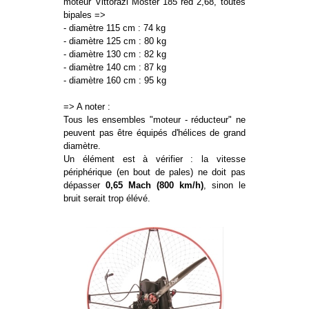
moteur Vittorazi Moster 185 red 2,68, toutes
bipales =>
- diamètre 115 cm : 74 kg
- diamètre 125 cm : 80 kg
- diamètre 130 cm : 82 kg
- diamètre 140 cm : 87 kg
- diamètre 160 cm : 95 kg
=> A noter :
Tous les ensembles "moteur - réducteur" ne
peuvent pas être équipés d'hélices de grand
diamètre.
Un élément est à vérifier : la vitesse
périphérique (en bout de pales) ne doit pas
dépasser
0,65 Mach (800 km/h)
, sinon le
bruit serait trop élévé.