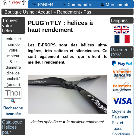
PANIER
Commander
Mon compte
Boutique Usine : Accueil
»
Rendement / Pas
Trouvez
Langues
PLUG'n'FLY : hélices à
votre
haut rendement
hélice
entrez le
nom de
Les E-PROPS sont des hélices ultra-
Paiement /
votre
légères, très solides et silencieuses. Ce
CGV
moteur
sont également celles qui offrent le
& le
meilleur rendement.
diamètre
d'hélice
souhaité
(en cm)
Recherche
Moyens de
avancée
Paiement
Catalogue
design spécifique = le meilleur rendement
Prix et
Hélices
Taxes
pour
Conditions