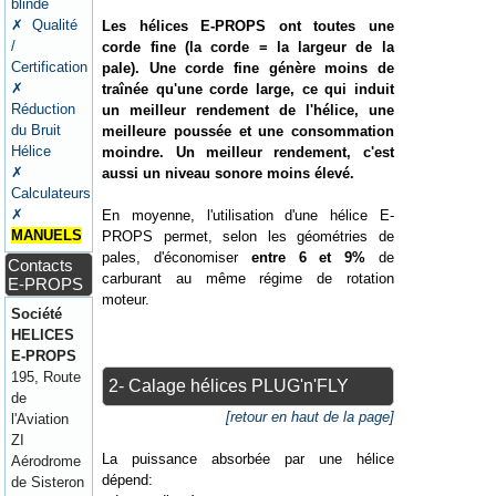
blindé
✗ Qualité
Les hélices E-PROPS ont toutes une
/
corde fine (la corde = la largeur de la
Certification
pale). Une corde fine génère moins de
✗
traînée qu'une corde large, ce qui induit
Réduction
un meilleur rendement de l'hélice, une
du Bruit
meilleure poussée et une consommation
Hélice
moindre. Un meilleur rendement, c'est
✗
aussi un niveau sonore moins élevé.
Calculateurs
✗
En moyenne, l'utilisation d'une hélice E-
MANUELS
PROPS permet, selon les géométries de
pales, d'économiser
entre 6 et 9%
de
Contacts
carburant au même régime de rotation
E-PROPS
moteur.
Société
HELICES
E-PROPS
195, Route
2- Calage hélices PLUG'n'FLY
de
[retour en haut de la page]
l'Aviation
ZI
La puissance absorbée par une hélice
Aérodrome
dépend:
de Sisteron