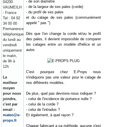
- de son diamètre
04200
- de la largeur de ses pales (corde)
VAUMEILH
- du profil de ses pales
- France
et du calage de ses pales (communément
Tel : 04 92
appelé " pas ")
34 00 00
Permanence
Dès que l'on change la corde et/ou le profil
téléphonique
des pales, il devient impossible de comparer
du lundi au
les calages entre un modèle d'hélice et un
vendredi
autre.
uniquement
le matin,
de 9h à
12h
C'est pourquoi chez E-Props nous
Le
n'indiquons pas une valeur pour le calage de
meilleur
nos différents modèles.
moyen
pour nous
De plus, quel pas devrions-nous indiquer ?
joindre,
- celui de l'incidence de portance nulle ?
c'est par
- celui de la corde ?
email :
- celui de l'intrados ?
mateo@e-
Et également, à quel rayon ?
props.fr
Chaque fabricant a sa méthode, aucune n'est