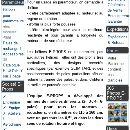
Paramoteurs
Pour un usage en paramoteur, on demande à
Générales
l'hélice :
Hélices
de Vente
- d'être parfaitement adaptée au moteur et au
pour
Enregistreme
régime de rotation
paramoteurs
Garantie
- d'offrir la plus forte poussée
nbre
Expéditions
- d'être ultra-légère pour avoir la meilleure
modèles
réactivité et pour garantir la longévité du
Expéditions
4506
moteur et de son réducteur
& Retours
Pales de
rechange
1
Panier
Les hélices E-PROPS ne ressemblent pas
Accessoires
aux autres hélices : elles ont des profils très
Votre
30
particuliers, des designs brevetés
Panier ne
Catalogue
spécifiques (par exemple SCIMITAR), et des
contient
PLUG'n'FLY
positionnements de pales particuliers afin de
pas
sur 1 page
réduire la traînée des pales, et donc d'obtenir
d'articles
Société E-
la meilleure poussée possible.
305
Props
Photos E-
L'équipe E-PROPS a développé des
✗
PROPS
milliers de modèles différents (2-, 3-, 4-, 6-
Entreprise
pales), pour tous les moteurs -
✗ Equipe
réducteurs, en diamètres de 115 à 160 cm,
✗ Ateliers
avec un pas tous les 0,5°, et dans les deux
/
sens de rotation horaire et trigo.
Aérodrome
Liens
✗