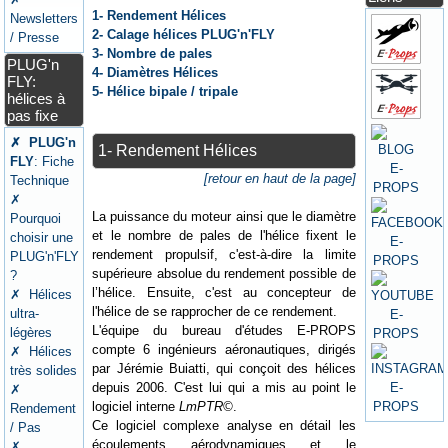
1- Rendement Hélices
Newsletters
2- Calage hélices PLUG'n'FLY
/ Presse
3- Nombre de pales
PLUG'n
4- Diamètres Hélices
FLY:
5- Hélice bipale / tripale
hélices à
pas fixe
✗ PLUG'n
1- Rendement Hélices
FLY
: Fiche
[retour en haut de la page]
Technique
✗
La puissance du moteur ainsi que le diamètre
Pourquoi
et le nombre de pales de l'hélice fixent le
choisir une
rendement propulsif, c'est-à-dire la limite
PLUG'n'FLY
supérieure absolue du rendement possible de
?
l’hélice. Ensuite, c'est au concepteur de
✗ Hélices
l'hélice de se rapprocher de ce rendement.
ultra-
L'équipe du bureau d'études E-PROPS
légères
compte 6 ingénieurs aéronautiques, dirigés
✗ Hélices
par Jérémie Buiatti, qui conçoit des hélices
très solides
depuis 2006. C'est lui qui a mis au point le
✗
logiciel interne
LmPTR©
.
Rendement
Ce logiciel complexe analyse en détail les
/ Pas
écoulements aérodynamiques et le
✗