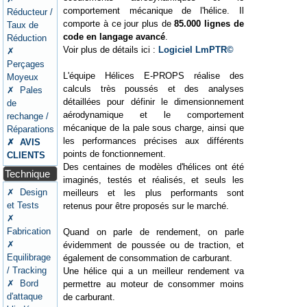
comportement mécanique de l'hélice. Il
Réducteur /
comporte à ce jour plus de
85.000 lignes de
Taux de
code en langage avancé
.
Réduction
Voir plus de détails ici :
Logiciel LmPTR©
✗
Perçages
L'équipe Hélices E-PROPS réalise des
Moyeux
calculs très poussés et des analyses
✗ Pales
détaillées pour définir le dimensionnement
de
aérodynamique et le comportement
rechange /
mécanique de la pale sous charge, ainsi que
Réparations
les performances précises aux différents
✗ AVIS
points de fonctionnement.
CLIENTS
Des centaines de modèles d'hélices ont été
Technique
imaginés, testés et réalisés, et seuls les
✗ Design
meilleurs et les plus performants sont
et Tests
retenus pour être proposés sur le marché.
✗
Fabrication
Quand on parle de rendement, on parle
✗
évidemment de poussée ou de traction, et
Equilibrage
également de consommation de carburant.
/ Tracking
Une hélice qui a un meilleur rendement va
✗ Bord
permettre au moteur de consommer moins
d'attaque
de carburant.